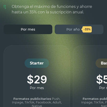
Obtenga el máximo de funciones y ahorre
hasta un 35% con la suscripción anual.
Por mes
Por año
-35%
Starter
Ba
$29
$
Por mes
Por
Formatos publicitarios
Push,
Formatos publi
Inpage, TikTok, Facebook, Adult,
Inpage, TikTok, 
Native
Nat