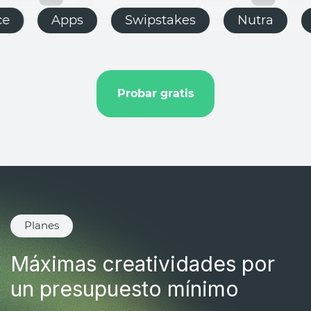
ling
E-commerce
Apps
Swipst
Push.house
KZ
PC
Probar gratis
Planes
Máximas creatividades por
un presupuesto mínimo