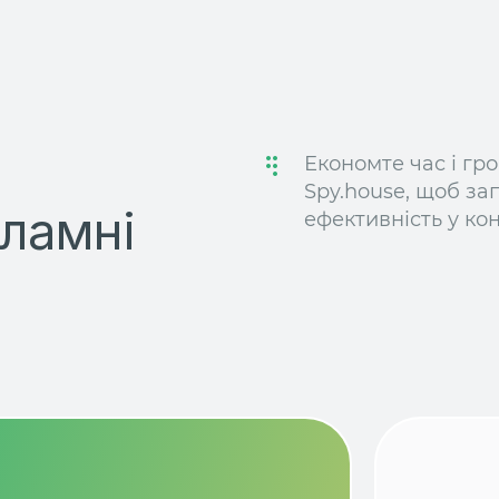
Економте час і гр
Spy.house, щоб за
кламні
ефективність у кон