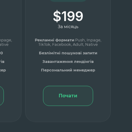
$199
За місяць
npage,
Рекламні формати
Push, Inpage,
ative
TikTok, Facebook, Adult, Native
00
Безлімітні пошукові запити
ів
Завантаження лендінгів
жер
Персональний менеджер
Почати