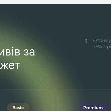
Отриму
35% з р
вів за
джет
Basic
Premium