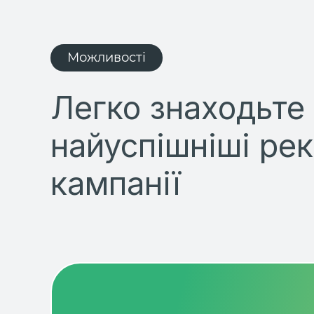
Можливості
Легко знаходьте
найуспішніші ре
кампанії