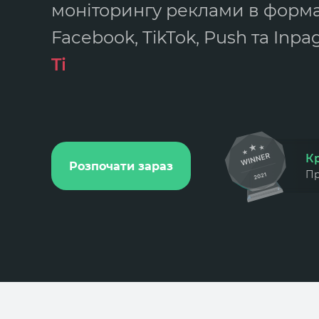
моніторингу реклами в форм
Facebook, TikTok, Push та Inpa
.
Кр
Розпочати зараз
Пр