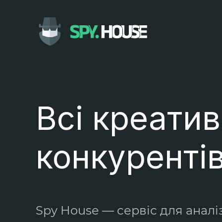
Всі креати
конкурентів
Spy House — сервіс для аналіз