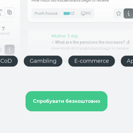
Play Crown Casino online and claim
PC
up to 100% bonus on your deposit
and claim up to 100% bonus on your
deposit
285
2
7
Like
Comments
Shar
pensions the increase? 💰
akhstanis begin to receive
Active: 3 day
Nutra
Dropshipping & CoD
Gamblin
PC
Спробувати безкоштовно