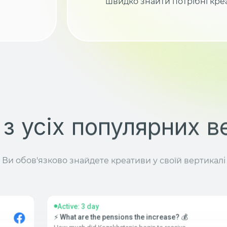
швидко знайти потрібні кре
з усіх популярних 
Ви обов'язково знайдете креативи у своїй вертикалі
00:45
he increase? 💰
Casino Slots
egin to receive