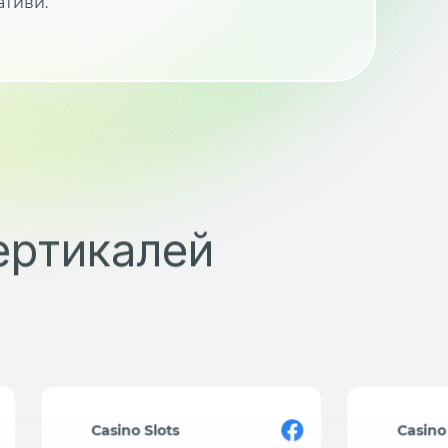
ативи.
вертикалей
Active: 
⚡ What a
Casino Slots
How much 