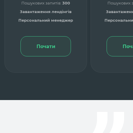
Пошукових запитів:
300
Пошукових з
Завантаження лендінгів
Завантаженн
Персональний менеджер
Персональн
Почати
Поч