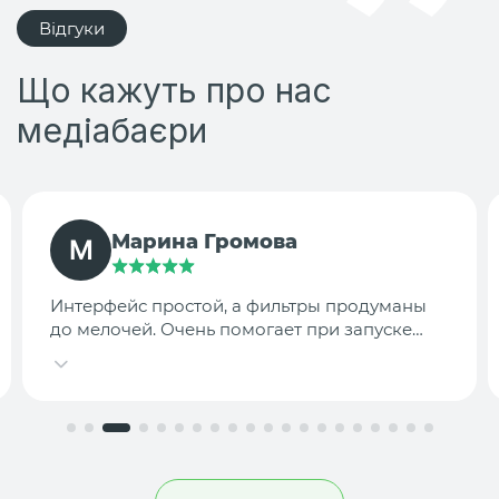
Відгуки
Що кажуть про нас
медіабаєри
TargetLab Team
Собираем аналитику креативов по
конкурентам — теперь это занимает минуты,
а не часы.