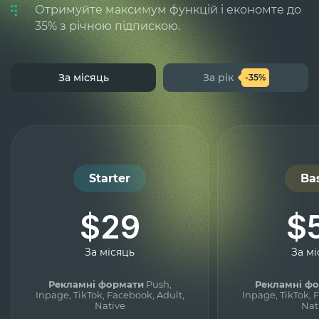
Отримуйте максимум функцій і економте до
35% з річною підпискою.
За місяць
За рік
-35%
Starter
Ba
$29
$
За місяць
За мі
Рекламні формати
Push,
Рекламні ф
Inpage, TikTok, Facebook, Adult,
Inpage, TikTok, 
Native
Nat