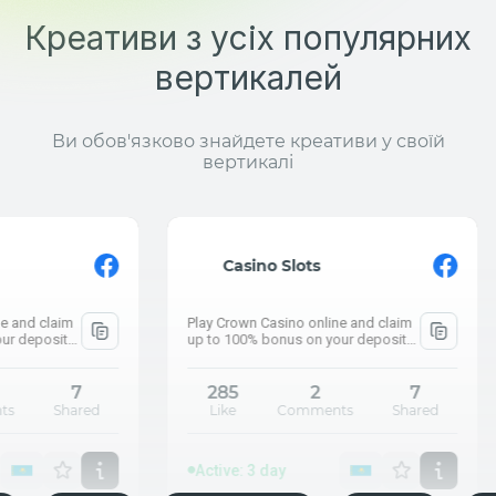
Креативи з усіх популярних
вертикалей
Ви обов'язково знайдете креативи у своїй
вертикалі
Active: 3 day
⚡ What are the pe
Casino Slots
How much did Kazak
Play Crown Casino online and claim
Push.house
up to 100% bonus on your deposit
and claim up to 100% bonus on your
deposit
285
2
7
Like
Comments
Shared
Active
⚡ What 
How muc
Active: 3 day