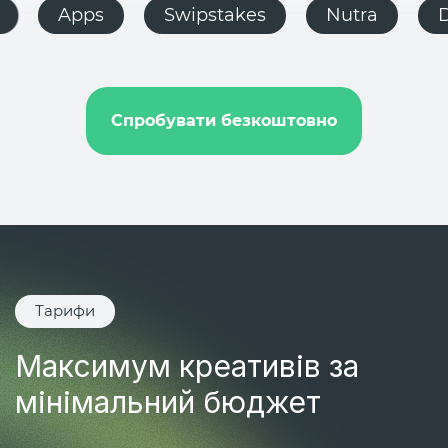
E-commerce
Apps
Swipstakes
Push.house
Спробувати безкоштовно
Тарифи
Максимум креативів за
мінімальний бюджет