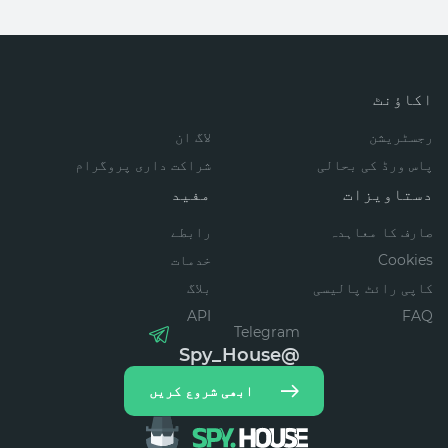
اکاؤنٹ
رجسٹریشن
لاگ ان
پاس ورڈ کی بحالی
شراکت داری پروگرام
دستاویزات
مفید
صارف کا معاہدہ
رابطے
Cookies
خدمات
کاپی رائٹ پالیسی
بلاگ
API
FAQ
Telegram
@Spy_House
ابھی شروع کریں