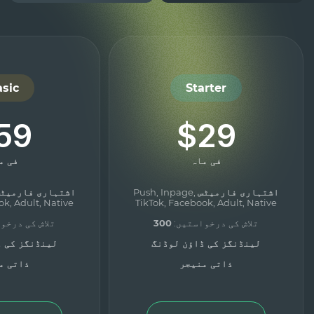
sic
Starter
59
$29
فی ماہ
فی م
اشتہاری فارمیٹس
Push, Inpage,
اشتہاری فارمیٹ
ok, Adult, Native
TikTok, Facebook, Adult, Native
تلاش کی درخواستیں:
300
تلاش کی درخو
لینڈنگز کی ڈاؤن لوڈنگ
لینڈنگز کی ڈ
ذاتی منیجر
ذاتی م