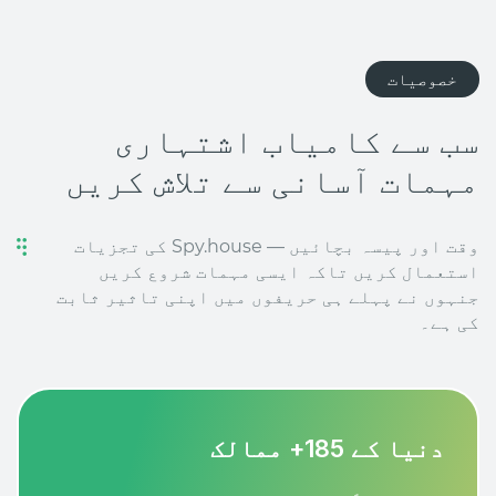
خصوصیات
سب سے کامیاب اشتہاری
مہمات آسانی سے تلاش کریں
وقت اور پیسہ بچائیں — Spy.house کی تجزیات
استعمال کریں تاکہ ایسی مہمات شروع کریں
جنہوں نے پہلے ہی حریفوں میں اپنی تاثیر ثابت
کی ہے۔
دنیا کے 185+ ممالک