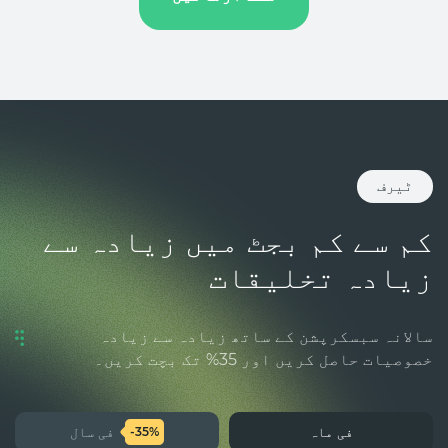
ٹیرف
کم سے کم بجٹ میں زیادہ سے
زیادہ تخلیقات
سالانہ سبسکرپشن کے ساتھ زیادہ سے زیادہ
خصوصیات حاصل کریں اور 35% تک بچت کریں۔
فی ماہ
فی سال
-35%