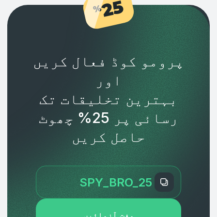
25
%
پرومو کوڈ فعال کریں
اور
بہترین تخلیقات تک
رسائی پر 25% چھوٹ
حاصل کریں
مفت آزمائیں