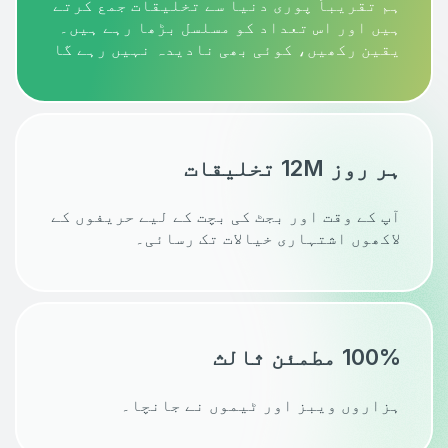
ہم تقریباً پوری دنیا سے تخلیقات جمع کرتے
ہیں اور اس تعداد کو مسلسل بڑھا رہے ہیں۔
یقین رکھیں، کوئی بھی نادیدہ نہیں رہے گا
ہر روز 12M تخلیقات
آپ کے وقت اور بجٹ کی بچت کے لیے حریفوں کے
لاکھوں اشتہاری خیالات تک رسائی۔
100% مطمئن ثالث
ہزاروں ویبز اور ٹیموں نے جانچا۔