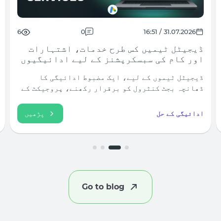
9
0
30.07.2026 / 11:30
ملحقہ مارکیٹنگ کے لیے ISP بمقابلہ
رہائشی پراکسی: آپ کو کون سا استعمال
کرنا چاہیے؟
ISPs اور رہائشی پراکسیوں کے درمیان انتخاب اکثر
قیمت یا رفتار کا موازنہ کرنے پر آتا ہے۔ تاہم،
ٹریفک ثالثی میں، اہم سوال مختلف ہے: پراکسی کو
بالکل کیا کرنا چاہیے؟ اگر آپ کو ایڈورٹائزنگ
سیکیورٹی اور گمنامی
پڑھیں
اکاؤنٹس میں لاگ...
Go to blog