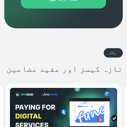
بلاگ
تازہ کیسز اور مفید مضامین