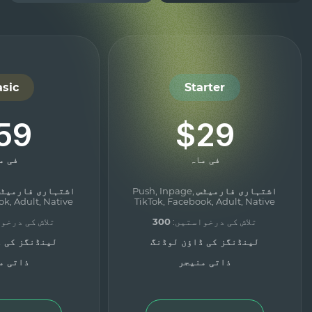
sic
Starter
59
$29
فی ماہ
فی م
اشتہاری فارمیٹس
Push, Inpage,
اشتہاری فارمیٹ
ok, Adult, Native
TikTok, Facebook, Adult, Native
تلاش کی درخواستیں:
300
تلاش کی درخو
لینڈنگز کی ڈاؤن لوڈنگ
لینڈنگز کی ڈ
ذاتی منیجر
ذاتی م