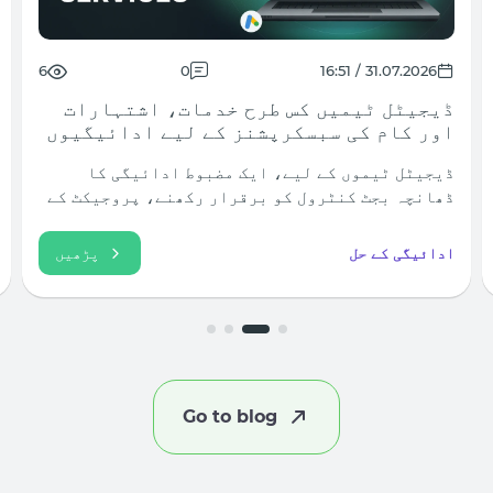
9
0
30.07.2026 / 11:30
ملحقہ مارکیٹنگ کے لیے ISP بمقابلہ
رہائشی پراکسی: آپ کو کون سا استعمال
کرنا چاہیے؟
ISPs اور رہائشی پراکسیوں کے درمیان انتخاب اکثر
قیمت یا رفتار کا موازنہ کرنے پر آتا ہے۔ تاہم،
ٹریفک ثالثی میں، اہم سوال مختلف ہے: پراکسی کو
بالکل کیا کرنا چاہیے؟ اگر آپ کو ایڈورٹائزنگ
سیکیورٹی اور گمنامی
پڑھیں
اکاؤنٹس میں لاگ...
Go to blog