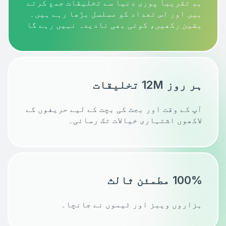
ہم تقریباً پوری دنیا سے تخلیقات جمع کرتے
ہیں اور اس تعداد کو مسلسل بڑھا رہے ہیں۔
یقین رکھیں، کوئی بھی نادیدہ نہیں رہے گا
ہر روز 12M تخلیقات
آپ کے وقت اور بجٹ کی بچت کے لیے حریفوں کے
لاکھوں اشتہاری خیالات تک رسائی۔
100% مطمئن ثالث
ہزاروں ویبز اور ٹیموں نے جانچا۔