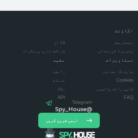
اکاؤنٹ
رجسٹریشن
لاگ ان
پاس ورڈ کی بحالی
شراکت داری پروگرام
دستاویزات
مفید
صارف کا معاہدہ
رابطے
Cookies
خدمات
کاپی رائٹ پالیسی
بلاگ
API
FAQ
Telegram
@Spy_House
ابھی شروع کریں