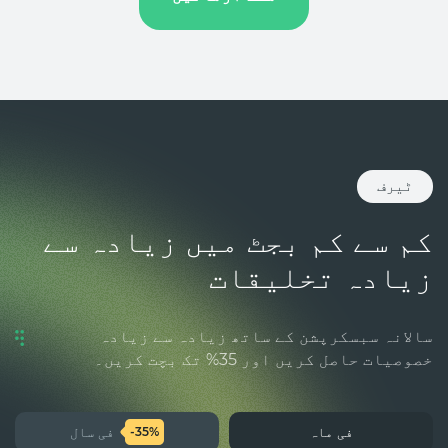
ٹیرف
کم سے کم بجٹ میں زیادہ سے
زیادہ تخلیقات
سالانہ سبسکرپشن کے ساتھ زیادہ سے زیادہ
خصوصیات حاصل کریں اور 35% تک بچت کریں۔
فی ماہ
فی سال
-35%