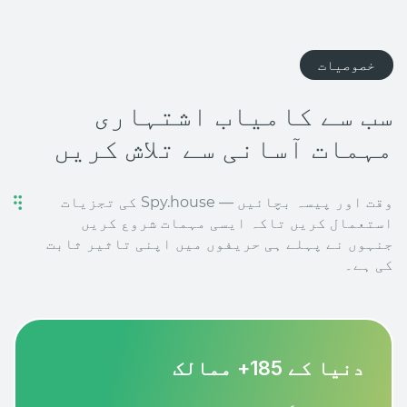
خصوصیات
سب سے کامیاب اشتہاری
مہمات آسانی سے تلاش کریں
وقت اور پیسہ بچائیں — Spy.house کی تجزیات
استعمال کریں تاکہ ایسی مہمات شروع کریں
جنہوں نے پہلے ہی حریفوں میں اپنی تاثیر ثابت
کی ہے۔
دنیا کے 185+ ممالک