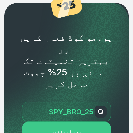
25
%
پرومو کوڈ فعال کریں
اور
بہترین تخلیقات تک
رسائی پر 25% چھوٹ
حاصل کریں
مفت آزمائیں