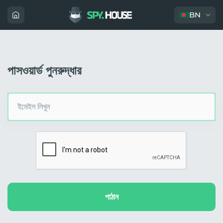
BN
পাসওয়ার্ড পুনরুদ্ধার
ইমেইল লিখুন
পাঠান