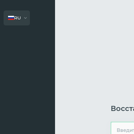
RU
Восст
Введит