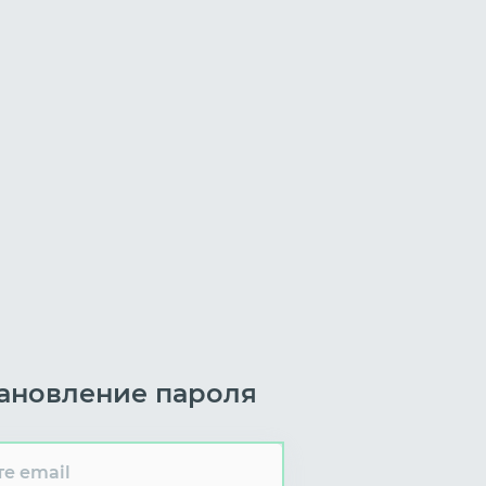
ановление пароля
е email