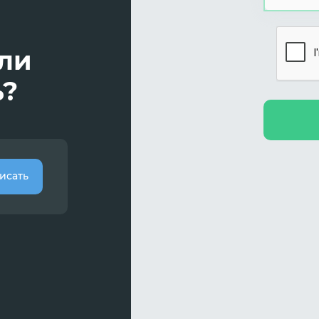
или
ь?
исать