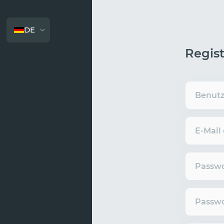
DE
Regis
Benut
E-Mail
Passwo
Passwo