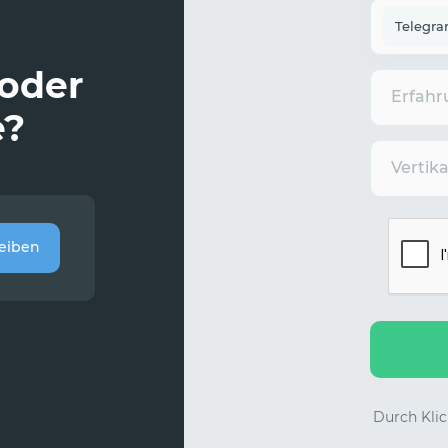
Telegr
 oder
Erfahr
e?
Vertik
eiben
Durch Klic