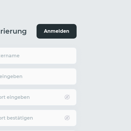
trierung
Anmelden
zername
 eingeben
rt eingeben
rt bestätigen