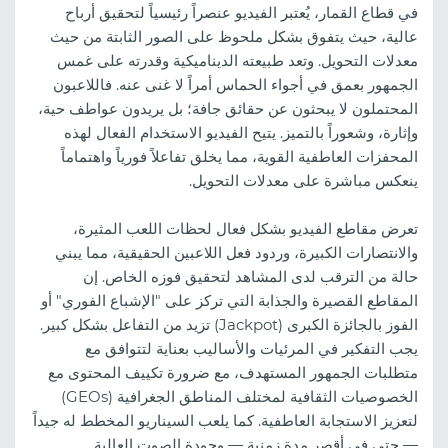
في قطاع القمار، يُعتبر الفيديو عنصراً رئيسياً لتحقيق أرباح
عالية، حيث يتفوق بشكل ملحوظ على الصور الثابتة من حيث
معدلات التحويل. وتعد طبيعته الديناميكية وقدرته على غمس
الجمهور بعمق في أجواء الحماس أمراً لا غنى عنه. فاللاعبون
المحتملون لا يبحثون عن حقائق جافة؛ بل يريدون عواطف حية،
وإثارة، وشعوراً بالتميز. يتيح الفيديو الاستخدام الفعال لهذه
المحفزات العاطفية القوية، مما يخلق تفاعلاً فورياً واهتماماً
ينعكس مباشرة على معدلات التحويل.
تعرض مقاطع الفيديو بشكل فعال لحظات اللعب المثيرة،
والانتصارات الكبيرة، وردود فعل اللاعبين الحقيقية، مما يبني
حالة من الترقب لدى المشاهد لتحقيق فوزه الخاص. إن
المقاطع القصيرة والجذابة التي تركز على "الإشباع الفوري" أو
الفوز بالجائزة الكبرى (Jackpot) تزيد من التفاعل بشكل كبير.
يجب التفكير في المرئيات والأساليب بعناية لتتوافق مع
متطلبات الجمهور المستهدف، مع ضرورة تكييف المحتوى مع
الخصوصيات الثقافية لمختلف المناطق الجغرافية (GEOs)
لتعزيز الاستجابة العاطفية. كما يلعب السيناريو المخطط له جيداً
— حتى في أقصر مدة زمنية — وجودة الصوت العالية