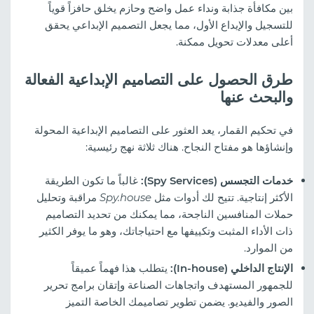
بين مكافأة جذابة ونداء عمل واضح وحازم يخلق حافزاً قوياً
للتسجيل والإيداع الأول، مما يجعل التصميم الإبداعي يحقق
أعلى معدلات تحويل ممكنة.
طرق الحصول على التصاميم الإبداعية الفعالة
والبحث عنها
في تحكيم القمار، يعد العثور على التصاميم الإبداعية المحولة
وإنشاؤها هو مفتاح النجاح. هناك ثلاثة نهج رئيسية:
خدمات التجسس (Spy Services):
غالباً ما تكون الطريقة
الأكثر إنتاجية. تتيح لك أدوات مثل
Spy.house
مراقبة وتحليل
حملات المنافسين الناجحة، مما يمكنك من تحديد التصاميم
ذات الأداء المثبت وتكييفها مع احتياجاتك، وهو ما يوفر الكثير
من الموارد.
الإنتاج الداخلي (In-house):
يتطلب هذا فهماً عميقاً
للجمهور المستهدف واتجاهات الصناعة وإتقان برامج تحرير
الصور والفيديو. يضمن تطوير تصاميمك الخاصة التميز