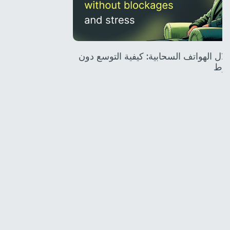
 خلال الهواتف السحابية: كيفية التوسع دون
غوط