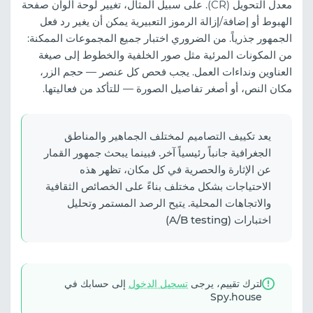
معدل التحويل (CR). على سبيل المثال، تغيير لوحة ألوان صفحة
الهبوط أو إضافة/إزالة الرموز التعبيرية يمكن أن يغير رد فعل
الجمهور جذرياً. من الضروري اختبار جميع المجموعات الممكنة:
من المكونات المرئية مثل صور الخلفية والخطوط إلى صيغة
العناوين ونداءات العمل. يجب فحص كل عنصر — حجم الزر،
مكان النص، أو أصغر تفاصيل الصورة — للتأكد من فعاليتها.
يعد تكييف التصاميم لمختلف الجماهير والمناطق
الجغرافية جانباً رئيسياً آخر. فبينما يبحث جمهور القمار
عن الإثارة والحصرية في كل مكان، تظهر هذه
الاحتياجات بشكل مختلف بناءً على الخصائص الثقافية
والاتجاهات المحلية. يتيح الرصد المستمر وتحليل
اختبارات (A/B testing)
لترك تقييم، يرجى
تسجيل الدخول
إلى حسابك في
Spy.house