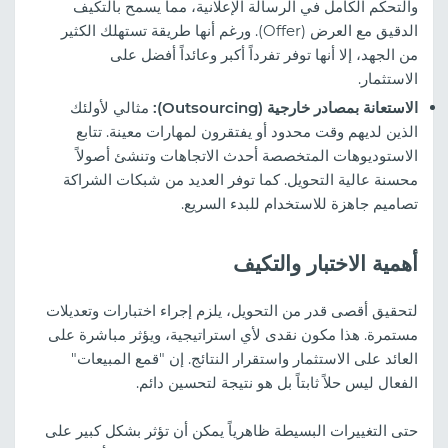
والتحكم الكامل في الرسالة الإعلانية، مما يسمح بالتكيف
الدقيق مع العرض (Offer). ورغم أنها طريقة تستهلك الكثير
من الجهد، إلا أنها توفر تفرداً أكبر وعائداً أفضل على
الاستثمار.
الاستعانة بمصادر خارجية (Outsourcing):
مثالي لأولئك
الذين لديهم وقت محدود أو يفتقرون لمهارات معينة. تتابع
الاستوديوهات المتخصصة أحدث الاتجاهات وتنشئ أصولاً
محسنة عالية التحويل. كما توفر العديد من شبكات الشراكة
تصاميم جاهزة للاستخدام للبدء السريع.
أهمية الاختبار والتكيف
لتحقيق أقصى قدر من التحويل، يلزم إجراء اختبارات وتعديلات
مستمرة. هذا مكون نقدى لأي استراتيجية، ويؤثر مباشرة على
العائد على الاستثمار واستقرار النتائج. إن "قمع المبيعات"
الفعال ليس حلاً ثابتاً بل هو نتيجة لتحسين دائم.
حتى التغييرات البسيطة ظاهرياً يمكن أن تؤثر بشكل كبير على