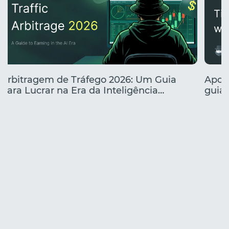
Arbitragem de Tráfego 2026: Um Guia
Apos
para Lucrar na Era da Inteligência
guia 
Artificial
comb