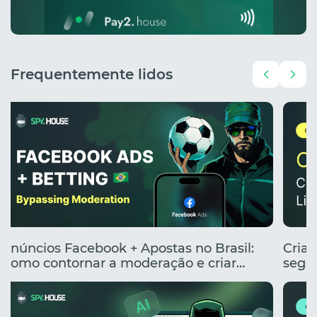
Frequentemente lidos
Anúncios Facebook + Apostas no Brasil:
Cria
Como contornar a moderação e criar
segme
anúncios clicáveis
renta