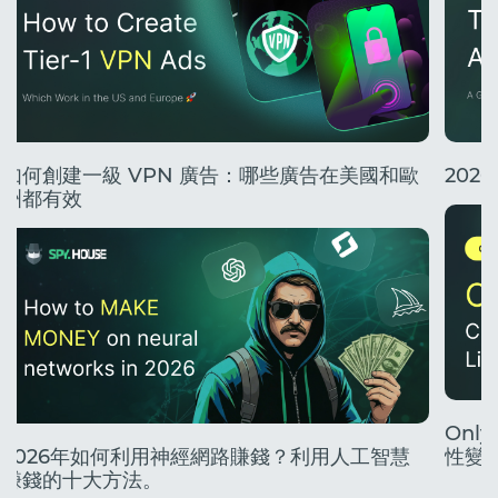
如何創建一級 VPN 廣告：哪些廣告在美國和歐
20
洲都有效
Onl
2026年如何利用神經網路賺錢？利用人工智慧
性變
賺錢的十大方法。