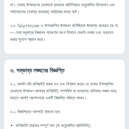
না। সেবায় উপকরণের যেকোনো ব্যবহার আইনিভাবে অনুমোদিত বিশ্লেষণ এবং
পর্যালোচনার (ন্যায্য ব্যবহার) কাঠামোর মধ্যে ঘটে।
২.৩. Spy.House-এ উপস্থাপিত উপকরণ বাণিজ্যিক উদ্দেশ্যে ব্যবহৃত হয় না
— সেবা শুধুমাত্র বিজ্ঞাপন গবেষণার অংশ হিসাবে সেগুলি দেখার এবং অধ্যয়ন
করার সুযোগ প্রদান করে।
৩. সম্ভাব্য লঙ্ঘনের বিজ্ঞপ্তি
৩.১. আপনি যদি কপিরাইট ধারক হন এবং বিশ্বাস করেন যে সেবায় উপস্থাপিত
যেকোনো উপকরণ আপনার কপিরাইট, সম্পর্কিত বা অন্যান্য অধিকার লঙ্ঘন করে,
তাহলে আপনি প্রশাসনকে একটি বিজ্ঞপ্তি পাঠাতে পারেন।
৩.২. বিজ্ঞপ্তিতে অবশ্যই থাকতে হবে:
কপিরাইট ধারকের সম্পূর্ণ নাম (বা অনুমোদিত প্রতিনিধি);