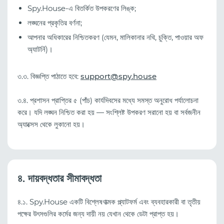
Spy.House-এ বিতর্কিত উপকরণের লিঙ্ক;
লঙ্ঘনের প্রকৃতির বর্ণনা;
আপনার অধিকারের নিশ্চিতকরণ (যেমন, মালিকানার নথি, চুক্তি, পাওয়ার অফ
অ্যাটর্নি)।
৩.৩. বিজ্ঞপ্তি পাঠাতে হবে:
support@spy.house
৩.৪. প্রশাসন প্রাপ্তির ৫ (পাঁচ) কার্যদিবসের মধ্যে সমস্ত অনুরোধ পর্যালোচনা
করে। যদি লঙ্ঘন নিশ্চিত করা হয় — সংশ্লিষ্ট উপকরণ সরানো হয় বা সর্বজনীন
অ্যাক্সেস থেকে লুকানো হয়।
৪. দায়বদ্ধতার সীমাবদ্ধতা
৪.১. Spy.House একটি বিশ্লেষণাত্মক প্ল্যাটফর্ম এবং ব্যবহারকারী বা তৃতীয়
পক্ষের উৎসগুলির কর্মের জন্য দায়ী নয় যেখান থেকে ডেটা প্রাপ্ত হয়।