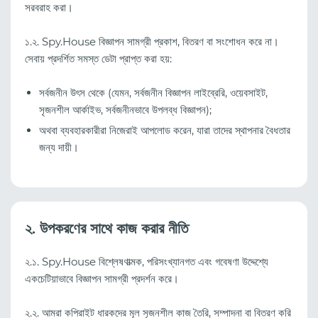
সরবরাহ করা।
১.২. Spy.House বিজ্ঞাপন সামগ্রী প্রকাশ, বিতরণ বা সংশোধন করে না।
সেবায় প্রদর্শিত সমস্ত ডেটা প্রাপ্ত করা হয়:
সর্বজনীন উৎস থেকে (যেমন, সর্বজনীন বিজ্ঞাপন লাইব্রেরি, ওয়েবসাইট,
সৃজনশীল আর্কাইভ, সর্বজনীনভাবে উপলব্ধ বিজ্ঞাপন);
অথবা ব্যবহারকারীরা নিজেরাই আপলোড করেন, যারা তাদের স্থাপনার বৈধতার
জন্য দায়ী।
২. উপকরণের সাথে কাজ করার নীতি
২.১. Spy.House বিশ্লেষণাত্মক, পরিসংখ্যানগত এবং গবেষণা উদ্দেশ্যে
একচেটিয়াভাবে বিজ্ঞাপন সামগ্রী প্রদর্শন করে।
২.২. আমরা কপিরাইট ধারকদের মূল সৃজনশীল কাজ তৈরি, সম্পাদনা বা বিতরণ করি