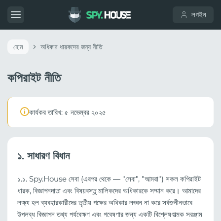
লগইন
হোম
অধিকার ধারকদের জন্য নীতি
কপিরাইট নীতি
কার্যকর তারিখ: ৫ নভেম্বর ২০২৫
১. সাধারণ বিধান
১.১. Spy.House সেবা (এরপর থেকে — "সেবা", "আমরা") সকল কপিরাইট
ধারক, বিজ্ঞাপনদাতা এবং বিষয়বস্তু মালিকদের অধিকারকে সম্মান করে। আমাদের
লক্ষ্য হল ব্যবহারকারীদের তৃতীয় পক্ষের অধিকার লঙ্ঘন না করে সর্বজনীনভাবে
উপলব্ধ বিজ্ঞাপন তথ্য পর্যবেক্ষণ এবং গবেষণার জন্য একটি বিশ্লেষণাত্মক সরঞ্জাম