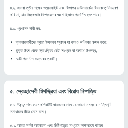
৪.২. আমরা তৃতীয় পক্ষের ওয়েবসাইট এবং বিজ্ঞাপন নেটওয়ার্কের বিষয়বস্তু নিয়ন্ত্রণ
করি না, যার লিঙ্কগুলি বিশ্লেষণের অংশ হিসাবে প্রদর্শিত হতে পারে।
৪.৩. প্রশাসন দায়ী নয়:
ব্যবহারকারীদের দ্বারা উপকরণ স্থাপন যা কারও অধিকার লঙ্ঘন করে;
মুক্ত উৎস থেকে স্বয়ংক্রিয় ডেটা সংগ্রহ যা অবাধে উপলব্ধ;
ডেটা প্রদর্শনে সম্ভাব্য ত্রুটি।
৫. স্বেচ্ছাসেবী মিথস্ক্রিয়া এবং বিরোধ নিষ্পত্তি
৫.১. Spy.House কপিরাইট ধারকদের সাথে যেকোনো সমস্যার শান্তিপূর্ণ
সমাধানের নীতি মেনে চলে।
৫.২. আমরা সর্বদা আলোচনা এবং চিঠিপত্রের মাধ্যমে আদালতের বাইরে