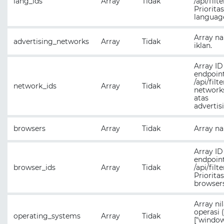
lang_ids
Array
Tidak
/api/filt
Prioritas
languag
Array n
advertising_networks
Array
Tidak
iklan.
Array ID
endpoin
/api/filt
network_ids
Array
Tidak
networks
atas
advertis
browsers
Array
Tidak
Array n
Array ID
endpoin
browser_ids
Array
Tidak
/api/filt
Prioritas
browsers
Array ni
operasi (
operating_systems
Array
Tidak
["window