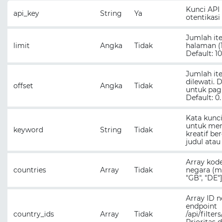
Kunci API
api_key
String
Ya
otentikasi
Jumlah it
limit
Angka
Tidak
halaman (1
Default: 10
Jumlah it
dilewati.
offset
Angka
Tidak
untuk pagi
Default: 0.
Kata kunc
untuk mem
keyword
String
Tidak
kreatif be
judul atau 
Array kod
countries
Array
Tidak
negara (mis
"GB", "DE"]
Array ID n
endpoint
country_ids
Array
Tidak
/api/filter