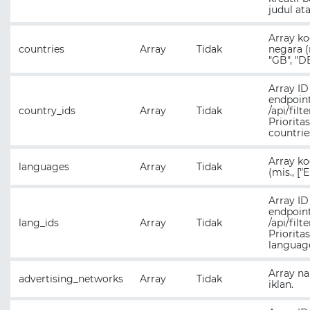
judul ata
Array ko
countries
Array
Tidak
negara (m
"GB", "DE
Array ID
endpoin
country_ids
Array
Tidak
/api/filt
Prioritas
countrie
Array k
languages
Array
Tidak
(mis., ["E
Array ID
endpoin
lang_ids
Array
Tidak
/api/filt
Prioritas
languag
Array n
advertising_networks
Array
Tidak
iklan.