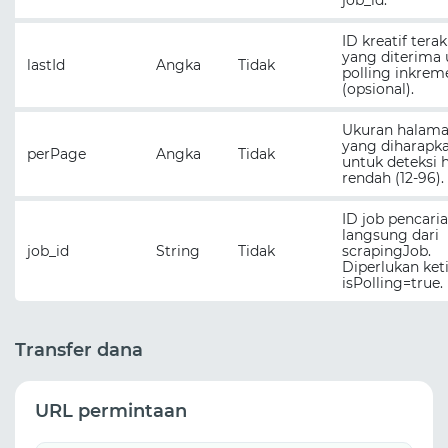
job_id.
ID kreatif terak
yang diterima
lastId
Angka
Tidak
polling inkrem
(opsional).
Ukuran halam
yang diharapk
perPage
Angka
Tidak
untuk deteksi h
rendah (12-96).
ID job pencari
langsung dari
job_id
String
Tidak
scrapingJob.
Diperlukan ket
isPolling=true.
Transfer dana
URL permintaan