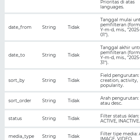
Prioritas di atas
languages.
Tanggal mulai un
pemfilteran (form
date_from
String
Tidak
Y-m-d, mis., "2025
01").
Tanggal akhir unt
pemfilteran (form
date_to
String
Tidak
Y-m-d, mis., "2025-
31").
Field pengurutan:
sort_by
String
Tidak
creation, activity,
popularity.
Arah pengurutan:
sort_order
String
Tidak
atau desc.
Filter status iklan:
status
String
Tidak
ACTIVE, INACTIVE.
Filter tipe media: 
media_type
String
Tidak
IMAGE, VIDEO.