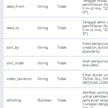
Tanggal mulai
pemfilteran (f
date_from
String
Tidak
Y-m-d, mis., "2
01").
Tanggal akhir 
pemfilteran (f
date_to
String
Tidak
Y-m-d, mis., "2
31").
Field pengurut
sort_by
String
Tidak
creation, activi
popularity.
Arah penguruta
sort_order
String
Tidak
atau desc.
Filter durasi v
video_duration
String
Tidak
TikTok: ALL, S
MEDIUM, LONG
Aktifkan pollin
untuk pembar
isPolling
Boolean
Tidak
pencarian lang
Gunakan deng