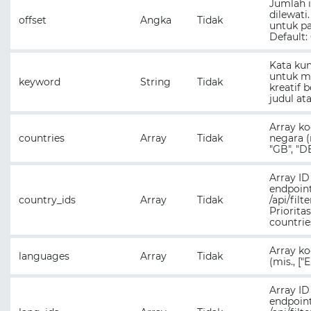
Jumlah 
dilewati
offset
Angka
Tidak
untuk pa
Default: 
Kata kun
untuk m
keyword
String
Tidak
kreatif 
judul ata
Array ko
countries
Array
Tidak
negara (m
"GB", "DE
Array ID
endpoin
country_ids
Array
Tidak
/api/filt
Prioritas
countrie
Array k
languages
Array
Tidak
(mis., ["E
Array ID
endpoin