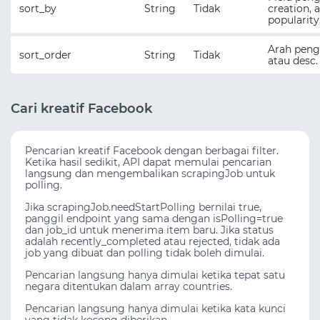
sort_by
String
Tidak
creation, a
popularity
Arah peng
sort_order
String
Tidak
atau desc.
Cari kreatif Facebook
Pencarian kreatif Facebook dengan berbagai filter.
Ketika hasil sedikit, API dapat memulai pencarian
langsung dan mengembalikan scrapingJob untuk
polling.
Jika scrapingJob.needStartPolling bernilai true,
panggil endpoint yang sama dengan isPolling=true
dan job_id untuk menerima item baru. Jika status
adalah recently_completed atau rejected, tidak ada
job yang dibuat dan polling tidak boleh dimulai.
Pencarian langsung hanya dimulai ketika tepat satu
negara ditentukan dalam array countries.
Pencarian langsung hanya dimulai ketika kata kunci