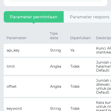
Parameter permintaan
Parameter respons
Tipe
Parameter
data
Diperlukan
Deskrip
Kunci AP
api_key
String
Ya
otentika
Jumlah 
limit
Angka
Tidak
halaman 
Default: 
Jumlah 
dilewati
offset
Angka
Tidak
untuk pa
Default: 
Kata kun
untuk m
keyword
String
Tidak
kreatif 