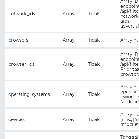
Array ID
endpoin
/api/filt
network_ids
Array
Tidak
networks
atas
advertis
browsers
Array
Tidak
Array n
Array ID
endpoin
browser_ids
Array
Tidak
/api/filt
Prioritas
browsers
Array ni
operasi (
operating_systems
Array
Tidak
["window
"android"
Array ti
devices
Array
Tidak
(mis., ["
"mobile",
Tanggal