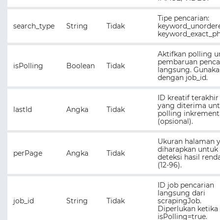
Tipe pencarian:
search_type
String
Tidak
keyword_unorder
keyword_exact_ph
Aktifkan polling 
pembaruan penca
isPolling
Boolean
Tidak
langsung. Gunak
dengan job_id.
ID kreatif terakhir
yang diterima un
lastId
Angka
Tidak
polling inkrement
(opsional).
Ukuran halaman 
diharapkan untuk
perPage
Angka
Tidak
deteksi hasil rend
(12-96).
ID job pencarian
langsung dari
job_id
String
Tidak
scrapingJob.
Diperlukan ketika
isPolling=true.