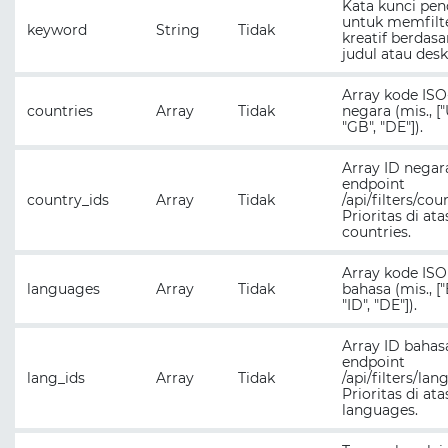
Kata kunci pen
untuk memfilt
keyword
String
Tidak
kreatif berdas
judul atau deskr
Array kode ISO
countries
Array
Tidak
negara (mis., ["
"GB", "DE"]).
Array ID negar
endpoint
country_ids
Array
Tidak
/api/filters/cou
Prioritas di ata
countries.
Array kode ISO
languages
Array
Tidak
bahasa (mis., ["
"ID", "DE"]).
Array ID bahas
endpoint
lang_ids
Array
Tidak
/api/filters/lan
Prioritas di ata
languages.