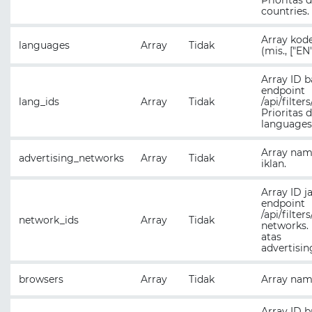
Prioritas d
countries.
Array kod
languages
Array
Tidak
(mis., ["EN"
Array ID b
endpoint
lang_ids
Array
Tidak
/api/filter
Prioritas d
languages
Array nam
advertising_networks
Array
Tidak
iklan.
Array ID j
endpoint
/api/filter
network_ids
Array
Tidak
networks. 
atas
advertisi
browsers
Array
Tidak
Array nam
Array ID b