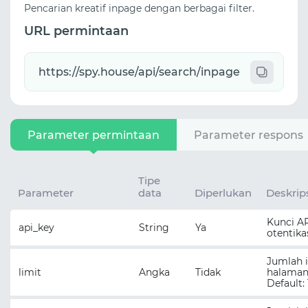
Pencarian kreatif inpage dengan berbagai filter.
URL permintaan
Parameter permintaan
Parameter respons
Tipe
Parameter
data
Diperlukan
Deskrip
Kunci AP
api_key
String
Ya
otentika
Jumlah 
limit
Angka
Tidak
halaman 
Default: 