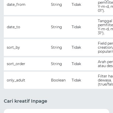
pemfilte
date_from
String
Tidak
Y-m-d, m
01").
Tanggal 
pemfilte
date_to
String
Tidak
Y-m-d, m
31").
Field pe
sort_by
String
Tidak
creation,
populari
Arah pen
sort_order
String
Tidak
atau des
Filter h
only_adult
Boolean
Tidak
dewasa.
(true/fal
Cari kreatif Inpage