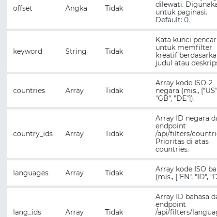
dilewati. Digunak
offset
Angka
Tidak
untuk paginasi.
Default: 0.
Kata kunci pencar
untuk memfilter
keyword
String
Tidak
kreatif berdasark
judul atau deskrips
Array kode ISO-2
countries
Array
Tidak
negara (mis., ["US"
"GB", "DE"]).
Array ID negara d
endpoint
country_ids
Array
Tidak
/api/filters/countri
Prioritas di atas
countries.
Array kode ISO b
languages
Array
Tidak
(mis., ["EN", "ID", "
Array ID bahasa d
endpoint
lang_ids
Array
Tidak
/api/filters/langua