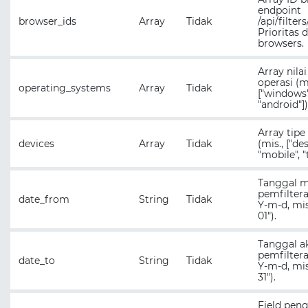
endpoint
browser_ids
Array
Tidak
/api/filter
Prioritas d
browsers.
Array nila
operasi (mi
operating_systems
Array
Tidak
["windows"
"android"])
Array tipe
devices
Array
Tidak
(mis., ["de
"mobile", "
Tanggal m
pemfiltera
date_from
String
Tidak
Y-m-d, mis
01").
Tanggal a
pemfiltera
date_to
String
Tidak
Y-m-d, mis
31").
Field peng