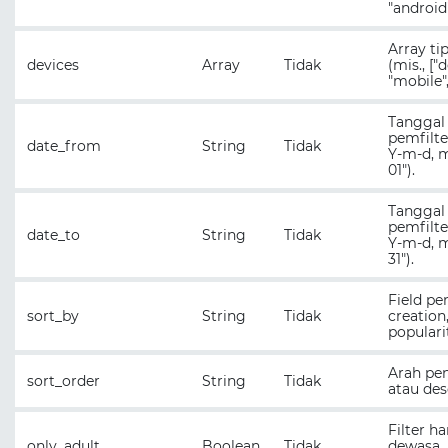
"android"
Array ti
devices
Array
Tidak
(mis., ["
"mobile",
Tanggal
pemfilte
date_from
String
Tidak
Y-m-d, m
01").
Tanggal 
pemfilte
date_to
String
Tidak
Y-m-d, m
31").
Field pe
sort_by
String
Tidak
creation,
populari
Arah pen
sort_order
String
Tidak
atau des
Filter h
only_adult
Boolean
Tidak
dewasa.