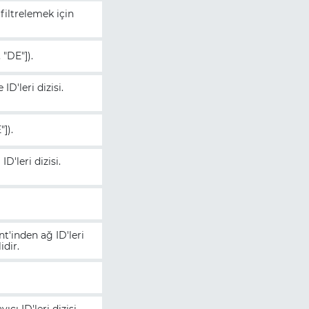
filtrelemek için
 "DE"]).
ID'leri dizisi.
"]).
D'leri dizisi.
t'inden ağ ID'leri
idir.