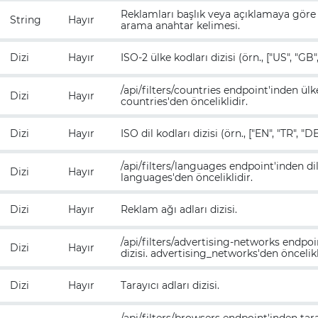
Reklamları başlık veya açıklamaya göre 
String
Hayır
arama anahtar kelimesi.
Dizi
Hayır
ISO-2 ülke kodları dizisi (örn., ["US", "GB",
/api/filters/countries endpoint'inden ülke 
Dizi
Hayır
countries'den önceliklidir.
Dizi
Hayır
ISO dil kodları dizisi (örn., ["EN", "TR", "DE
/api/filters/languages endpoint'inden dil I
Dizi
Hayır
languages'den önceliklidir.
Dizi
Hayır
Reklam ağı adları dizisi.
/api/filters/advertising-networks endpoin
Dizi
Hayır
dizisi. advertising_networks'den öncelikl
Dizi
Hayır
Tarayıcı adları dizisi.