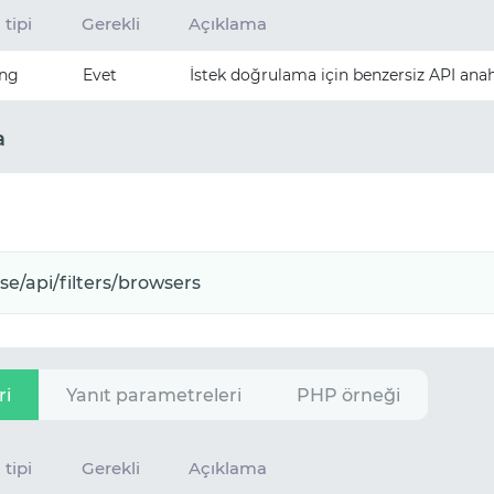
 tipi
Gerekli
Açıklama
ing
Evet
İstek doğrulama için benzersiz API anah
a
ri
Yanıt parametreleri
PHP örneği
 tipi
Gerekli
Açıklama