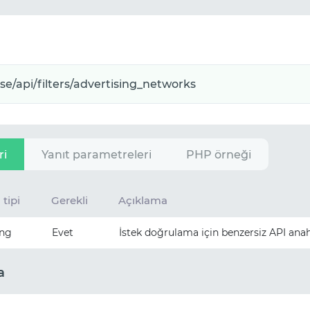
ri
Yanıt parametreleri
PHP örneği
 tipi
Gerekli
Açıklama
ing
Evet
İstek doğrulama için benzersiz API anah
a