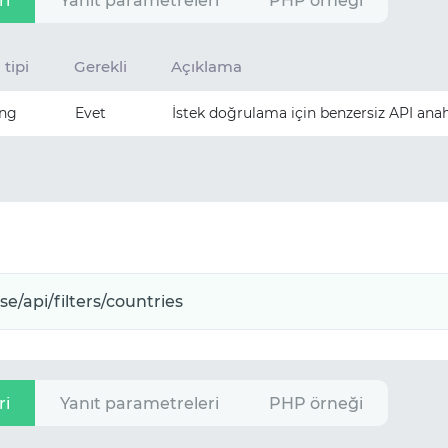
ri
Yanıt parametreleri
PHP örneği
 tipi
Gerekli
Açıklama
ing
Evet
İstek doğrulama için benzersiz API anah
ri
Yanıt parametreleri
PHP örneği