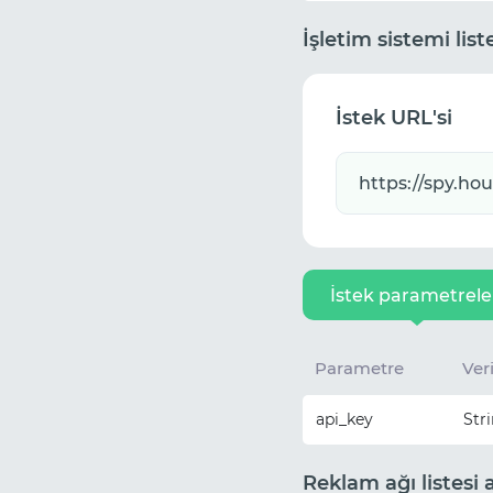
İşletim sistemi list
İstek URL'si
İstek parametrele
Parametre
Veri
api_key
Str
Reklam ağı listesi