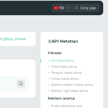
TR
Giriş yap
n:
@Spy_House
API Metotları
Filtreler
Dil listesi alma
Ülke listesi alma
Tarayıcı listesi alma
Cihaz listesi alma
İşletim sistemi listesi alma
Reklam ağı listesi alma
Reklam arama
Push reklamları ara