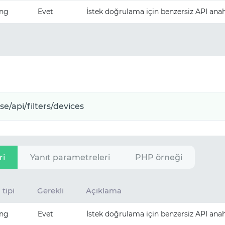
ing
Evet
İstek doğrulama için benzersiz API anah
ri
Yanıt parametreleri
PHP örneği
 tipi
Gerekli
Açıklama
ing
Evet
İstek doğrulama için benzersiz API anah