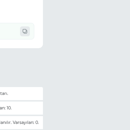
tarı.
an: 10.
nılır. Varsayılan: 0.