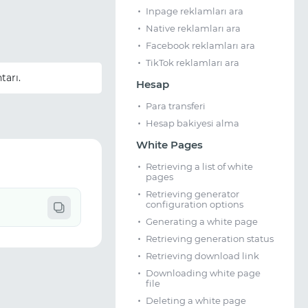
Inpage reklamları ara
Native reklamları ara
Facebook reklamları ara
TikTok reklamları ara
tarı.
Hesap
Para transferi
Hesap bakiyesi alma
White Pages
Retrieving a list of white
pages
Retrieving generator
configuration options
Generating a white page
Retrieving generation status
Retrieving download link
Downloading white page
file
Deleting a white page