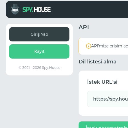
API
Giriş Yap
API'mize erişim a
Kayıt
Dil listesi alma
© 2021 - 2026 Spy.House
İstek URL'si