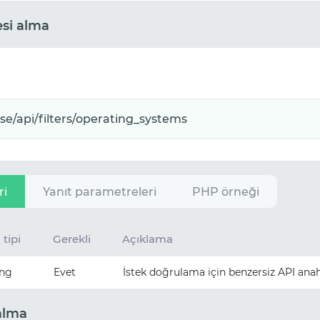
esi alma
ri
Yanıt parametreleri
PHP örneği
 tipi
Gerekli
Açıklama
ing
Evet
İstek doğrulama için benzersiz API anah
 alma