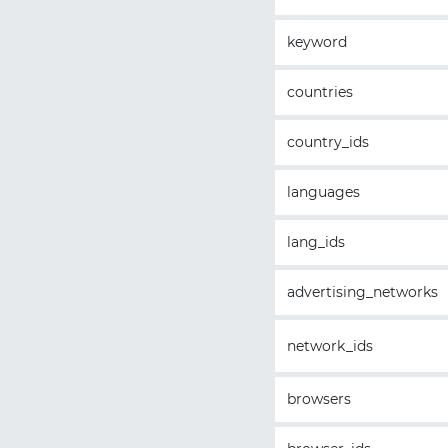
keyword
countries
country_ids
languages
lang_ids
advertising_networks
network_ids
browsers