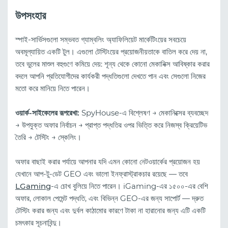
উপসংহার
স্পাই-সার্ভিসগুলো সম্ভবত গ্যাম্বলিং অ্যাফিলিয়েট মার্কেটিংয়ের সবচেয়ে
অবমূল্যায়িত একটি টুল। এগুলো টেস্টিংয়ের প্রয়োজনীয়তাকে বাতিল করে দেয় না,
তবে ভুলের মাশুল বহুগুণে কমিয়ে দেয়: শূন্য থেকে কোনো মেকানিক্স আবিষ্কার করার
বদলে আপনি প্রতিযোগীদের কার্যকরী পদ্ধতিগুলো দেখতে পান এবং সেগুলো নিজের
মতো করে মানিয়ে নিতে পারেন।
ওয়ার্ক-সাইকেলের রূপরেখা:
SpyHouse-এ বিশ্লেষণ → মেকানিক্সের ব্যবচ্ছেদ
→ উপযুক্ত অফার নির্বাচন → প্রাপ্ত পদ্ধতির ওপর ভিত্তি করে নিজস্ব ক্রিয়েটিভ
তৈরি → টেস্টিং → স্কেলিং।
অফার বাছাই করার পর্যায়ে আপনার যদি এমন কোনো নেটওয়ার্কের প্রয়োজন হয়
যেখানে আপ-টু-ডেট GEO এবং ভালো ইনফ্রাস্ট্রাকচার রয়েছে — তবে
LGaming
-এ চোখ বুলিয়ে নিতে পারেন। iGaming-এর ১৫০০-এর বেশি
অফার, লোকাল পেমেন্ট পদ্ধতি, এবং বিভিন্ন GEO-এর জন্য সাপোর্ট — দ্রুত
টেস্টিং করার জন্য এবং দুর্বল কাঠামোর কারণে টাকা না হারানোর জন্য এটি একটি
চমৎকার সূচনাবিন্দু।