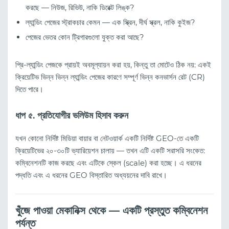
করছে — নিউজ, রিভিউ, নাকি ডিরেক্ট লিঙ্ক?
ল্যান্ডিং পেজের স্ট্রাকচার কেমন — এক স্ক্রিন, দীর্ঘ স্ক্রল, নাকি কুইজ?
পেজের ভেতর কোন ট্রিগারগুলো যুক্ত করা আছে?
প্রি-ল্যান্ডিং পেজকে প্রায়ই অবমূল্যায়ন করা হয়, কিন্তু তা মোটেও ঠিক নয়: একই
ক্রিয়েটিভ ভিন্ন ভিন্ন ল্যান্ডিং পেজের কারণে সম্পূর্ণ ভিন্ন কনভার্সন রেট (CR)
দিতে পারে।
ধাপ ৫. প্রতিযোগীর ভলিউম হিসাব করুন
যখন কোনো নির্দিষ্ট মিডিয়া বায়ার বা নেটওয়ার্ক একটি নির্দিষ্ট GEO-তে একটি
ক্রিয়েটিভের ২০-৩০টি ভ্যারিয়েশন চালায় — তখন এটি একটি সরাসরি সংকেত:
কম্বিনেশনটি কাজ করছে এবং এটিকে স্কেল (scale) করা হচ্ছে। এ ধরনের
পদ্ধতি এবং এ ধরনের GEO বিস্তারিত অধ্যয়নের দাবি রাখে।
খুঁজে পাওয়া মেকানিক্স থেকে — একটি প্রস্তুত কম্বিনেশন
পর্যন্ত