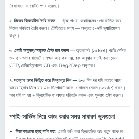
(ক্যাসিনো বা বেটিং) পণ্য রয়েছে।
৫.
নিজের ক্রিয়েটিভ তৈরি করুন
— খুঁজে পাওয়া মেকানিক্সের ওপর ভিত্তি করে
নিজের স্টাইলে তৈরি করুন। টেস্টিংয়ের জন্য — অন্তত ৫-৭টি ভ্যারিয়েশন
রাখুন।
৬.
একটি অনুসন্ধানমূলক টেস্ট রান করুন
— অ্যাডসেট (adset) প্রতি দৈনিক
৩০-৫০ ডলার বাজেটে। লক্ষ্য আয় করা নয়, বরং অনুমান যাচাই করা: যেমন
CTR, রেজিস্ট্রেশনের CR এবং Reg2Dep অনুপাত।
৭.
সংখ্যার ওপর ভিত্তি করে সিদ্ধান্ত নিন
— ৩-৫ দিন পর যদি খরচের সাথে
আয়ের হিসাব মিলে যায় এবং ডিপোজিট আসে → তাহলে স্কেল (scale) করুন।
আর যদি না হয় → ক্রিয়েটিভ বা অফার পরিবর্তন করুন এবং পুনরায় চেষ্টা করুন।
স্পাই-সার্ভিস নিয়ে কাজ করার সময় সাধারণ ভুলগুলো
বিজ্ঞাপনগুলো হুবহু কপি করা:
একটি কপি করা ক্রিয়েটিভ আর নতুন থাকে না।
Facebook খুব দ্রুত ডুপ্লিকেট কনটেন্ট ধরে ফেলে এবং রিচ (reach)