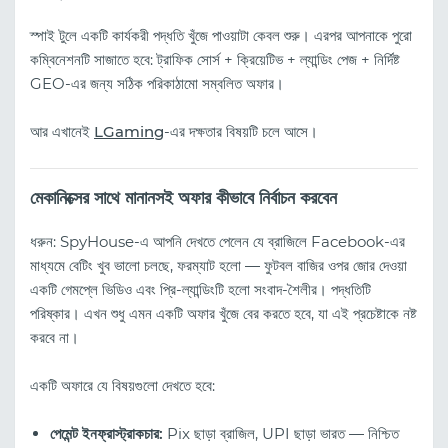
স্পাই টুলে একটি কার্যকরী পদ্ধতি খুঁজে পাওয়াটা কেবল শুরু। এরপর আপনাকে পুরো
কম্বিনেশনটি সাজাতে হবে: ট্রাফিক সোর্স + ক্রিয়েটিভ + ল্যান্ডিং পেজ + নির্দিষ্ট
GEO-এর জন্য সঠিক পরিকাঠামো সম্বলিত অফার।
আর এখানেই
LGaming
-এর দক্ষতার বিষয়টি চলে আসে।
মেকানিক্সের সাথে মানানসই অফার কীভাবে নির্বাচন করবেন
ধরুন: SpyHouse-এ আপনি দেখতে পেলেন যে ব্রাজিলে Facebook-এর
মাধ্যমে বেটিং খুব ভালো চলছে, ফরম্যাট হলো — ফুটবল বাজির ওপর জোর দেওয়া
একটি গেমপ্লে ভিডিও এবং প্রি-ল্যান্ডিংটি হলো সংবাদ-শৈলীর। পদ্ধতিটি
পরিষ্কার। এখন শুধু এমন একটি অফার খুঁজে বের করতে হবে, যা এই প্রচেষ্টাকে নষ্ট
করবে না।
একটি অফারে যে বিষয়গুলো দেখতে হবে:
পেমেন্ট ইনফ্রাস্ট্রাকচার:
Pix ছাড়া ব্রাজিল, UPI ছাড়া ভারত — নিশ্চিত