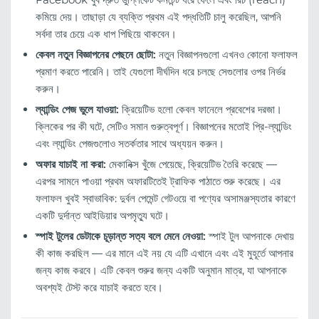
কমিয়ে দেয়। তাছাড়া যে ব্যক্তি প্রথম এই পদ্ধতিটি চালু করেছিল, আপনি
সর্বদা তার চেয়ে এক ধাপ পিছিয়ে থাকবেন।
কেবল নতুন বিজ্ঞাপনের পেছনে ছোটা:
নতুন বিজ্ঞাপনগুলো এখনও কোনো ফলাফল
প্রমাণ করতে পারেনি। তাই যেগুলো দীর্ঘদিন ধরে চলছে সেগুলোর ওপর নির্ভর
করুন।
ল্যান্ডিং পেজ ভুলে যাওয়া:
ক্রিয়েটিভ হলো কেবল ফানেলে প্রবেশের দরজা।
ক্লিকের পর কী ঘটে, সেটিও সমান গুরুত্বপূর্ণ। বিজ্ঞাপনের মতোই প্রি-ল্যান্ডিং
এবং ল্যান্ডিং পেজগুলোও সতর্কতার সাথে অধ্যয়ন করুন।
অফার যাচাই না করা:
মেকানিক্স খুঁজে পেয়েছে, ক্রিয়েটিভ তৈরি করেছে —
এরপর সামনে পাওয়া প্রথম অফারটিতেই ট্রাফিক পাঠাতে শুরু করেছে। এর
ফলাফল খুবই স্বাভাবিক: দুর্বল পেমেন্ট গেটওয়ে বা পণ্যের অসামঞ্জস্যতার কারণে
একটি দুর্দান্ত আইডিয়ার অপমৃত্যু ঘটে।
স্পাই টুলের ডেটাকে চূড়ান্ত সত্য বলে মেনে নেওয়া:
স্পাই টুল আপনাকে দেখায়
কী কাজ করছিল — এর মানে এই নয় যে এটি এখানে এবং এই মুহূর্তে আপনার
জন্য কাজ করবে। এটি কেবল শুরুর জন্য একটি অনুমান মাত্র, যা আপনাকে
অবশ্যই টেস্ট করে যাচাই করতে হবে।