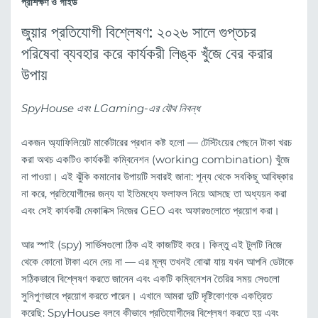
প্রশিক্ষণ ও গাইড
জুয়ার প্রতিযোগী বিশ্লেষণ: ২০২৬ সালে গুপ্তচর
পরিষেবা ব্যবহার করে কার্যকরী লিঙ্ক খুঁজে বের করার
উপায়
SpyHouse এবং LGaming-এর যৌথ নিবন্ধ
একজন অ্যাফিলিয়েট মার্কেটারের প্রধান কষ্ট হলো — টেস্টিংয়ের পেছনে টাকা খরচ
করা অথচ একটিও কার্যকরী কম্বিনেশন (working combination) খুঁজে
না পাওয়া। এই ঝুঁকি কমানোর উপায়টি সবারই জানা: শূন্য থেকে সবকিছু আবিষ্কার
না করে, প্রতিযোগীদের জন্য যা ইতিমধ্যে ফলাফল নিয়ে আসছে তা অধ্যয়ন করা
এবং সেই কার্যকরী মেকানিক্স নিজের GEO এবং অফারগুলোতে প্রয়োগ করা।
আর স্পাই (spy) সার্ভিসগুলো ঠিক এই কাজটিই করে। কিন্তু এই টুলটি নিজে
থেকে কোনো টাকা এনে দেয় না — এর মূল্য তখনই বোঝা যায় যখন আপনি ডেটাকে
সঠিকভাবে বিশ্লেষণ করতে জানেন এবং একটি কম্বিনেশন তৈরির সময় সেগুলো
সুনিপুণভাবে প্রয়োগ করতে পারেন। এখানে আমরা দুটি দৃষ্টিকোণকে একত্রিত
করেছি: SpyHouse বলবে কীভাবে প্রতিযোগীদের বিশ্লেষণ করতে হয় এবং