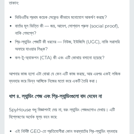
তাকান:
ভিডিওটির প্রথম কয়েক সেকেন্ড কীভাবে মনোযোগ আকর্ষণ করছে?
বার্তার মূল ভিত্তি কী — জয়, আবেগ, সোশ্যাল প্রুফ (social proof),
নাকি গেমপ্লে?
প্রি-ল্যান্ডিং পেজটি কী ধরনের — নিউজ, ইউজিসি (UGC), নাকি সরাসরি
অফারে যাওয়ার লিঙ্ক?
কল-টু-অ্যাকশন (CTA) কী এবং এটি কোথায় বসানো হয়েছে?
আপনার কাজ হলো এটা বোঝা যে কেন এটি কাজ করছে, আর এরপর একই লজিক
ব্যবহার করে ভিন্ন আঙ্গিকে নিজের মতো করে একটি তৈরি করা।
ধাপ ৪. ল্যান্ডিং পেজ এবং প্রি-ল্যান্ডিংগুলো বাদ দেবেন না
SpyHouse শুধু বিজ্ঞাপনই দেয় না, বরং ল্যান্ডিং পেজগুলোও দেখায়। এটি
বিশ্লেষণের অর্ধেক মূল্য বহন করে:
এই নির্দিষ্ট GEO-তে প্রতিযোগীরা কোন ফরম্যাটের প্রি-ল্যান্ডিং ব্যবহার