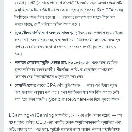
ব্যর্থতা। স্পাই টুল থেকে পাওয়া শক্তিশালী ক্রিয়েটিভ এবং চমৎকার পদ্ধতিটিও
অসুবিধাজনক ডিপোজিট সিস্টেমের কারণে মুখ থুবড়ে পড়বে। Reg2Dep শুধু
ট্রাফিকের ওপর নির্ভর করে না — একজন খেলোয়াড় কত সহজে টাকা জমা
করতে পারছে, সেটিও বিশাল ভূমিকা পালন করে।
ক্রিয়েটিভের বার্তার সাথে অফারের সামঞ্জস্য:
ফুটবল বাজি সম্পর্কিত ক্রিয়েটিভের
জন্য বেটিং অফার প্রয়োজন, ক্যাসিনো নয়। বিজ্ঞাপনের প্রতিশ্রুতি এবং মূল
পণ্যের মধ্যে অসামঞ্জস্যতা থাকলে তা ক্লিকের পরপরই পুরো ফানেল ভেঙে
দেয়।
অফারের মোবাইল ল্যান্ডিং পেজের মান:
Facebook থেকে আসা ট্রাফিক
মূলত স্মার্টফোন ব্যবহারকারী। ধীরগতির লোডিং বা মোবাইলে অগোছালো
ডিসপ্লে সেরা ক্রিয়েটিভটিকেও মূল্যহীন করে দেবে।
পেআউট মডেল:
শুরুতে CPA বেশি সুবিধাজনক — কারণ এর হিসাব স্বচ্ছ
এবং ফলাফল অনুমান করা যায়। যখন ট্রাফিকের মান সম্পর্কিত পর্যাপ্ত ডেটা
জমা হবে, তখন আপনি Hybrid বা RevShare-এর দিকে ঝুঁকতে পারেন।
LGaming-এ iGaming সম্পর্কিত ১৫০০-এর বেশি অফার রয়েছে — যার
মধ্যে আছে বর্তমান GEO এবং স্থানীয় পেমেন্ট পদ্ধতি সমর্থনকারী ক্যাসিনো এবং
বেটিং অফারগুলো। এর ফলে, প্রতিটি বাজারের জন্য আলাদা আলাদা অ্যাফিলিয়েট