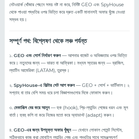
নেটওয়ার্ক খোঁজার পেছনে সময় নষ্ট না করে, নির্দিষ্ট GEO এবং SpyHouse
থেকে পাওয়া পদ্ধতির ওপর ভিত্তি করে দ্রুত একটি মানানসই অফার খুঁজে নেওয়া
সম্ভব হয়।
সম্পূর্ণ পথ: বিশ্লেষণ থেকে লঞ্চ পর্যন্ত
১.
GEO এবং সোর্স নির্ধারণ করুন
— আপনার বাজেট ও অভিজ্ঞতার ওপর ভিত্তি
করে। নতুনদের জন্য — ভারত বা আফ্রিকা। মধ্যম স্তরের জন্য — ব্রাজিল,
ল্যাটিন আমেরিকা (LATAM), তুরস্ক।
২.
SpyHouse-এ ফিল্টার সেট আপ করুন
— GEO + সোর্স + ভার্টিকাল। ২
সপ্তাহ বা তার বেশি সময় ধরে চলা বিজ্ঞাপনগুলোর দিকে ফোকাস করুন।
৩.
মেকানিক্স বের করে আনুন
— হুক (hook), প্রি-ল্যান্ডিং পেজের ধরন এবং মূল
বার্তা। হুবহু কপি না করে নিজের মতো করে অ্যাডাপ্ট (adapt) করুন।
৪.
GEO-এর জন্য উপযুক্ত অফার খুঁজুন
— যেখানে লোকাল পেমেন্ট সিস্টেম,
সঠিকভাবে কাজ করা মোবাইল ল্যান্ডিং পেজ এবং পদ্ধতির সাথে সামঞ্জস্যপূর্ণ