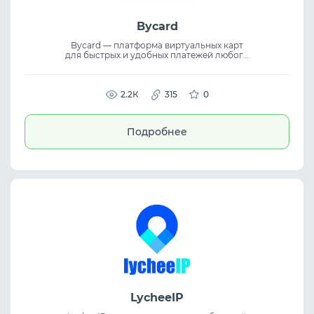
Bycard
Bycard — платформа виртуальных карт
для быстрых и удобных платежей любого
типа. Сервис поддерживает мгновенный
выпуск карт и оплату в криптовалюте,
предлагая regulated payment platform и
virtual cards для онлайн-платежей и
2.2К
315
0
бизнеса.
Подробнее
LycheeIP