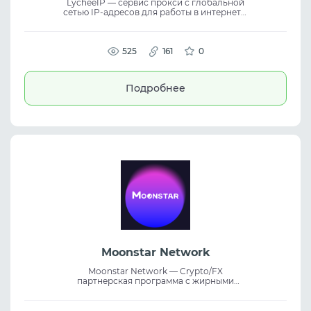
LycheeIP — сервис прокси с глобальной
сетью IP-адресов для работы в интернете.
Платформа использует алгоритмы
обработки IP и подходит для задач,
связанных с электронной коммерцией и
социальными сетями. Прокси подходят
525
161
0
для eCommerce, SMM, автоматизации и
работы с аккаунтами. Сервис
обеспечивает стабильное соединение и
Подробнее
помогает эффективно работать с
трафиком на разных рынках.
Moonstar Network
Moonstar Network — Crypto/FX
партнерская программа с жирными
офферами, высокими ставками и гео по
всему миру. Быстрые выплаты и
индивидуальный подход. Платформа