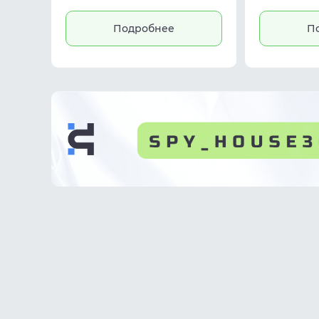
residential proxies, datacenter
рекламных 
proxies и гибкая цена без лишних
работу с tra
ограничений.
marketing и
Подробнее
П