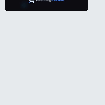
Telegram
ое
@Spy_House