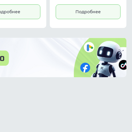
кампаний и упрощает
бесплатно. Трафик не сгорает —
ffic sources, affiliate
платите только за
 запуском рекламных
использованное. Без KYC. От $2/
одробнее
Подробнее
связок.
ГБ.