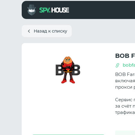
Назад к списку
BOB 
bobf
BOB Farm
включая
прокси 
Сервис 
за счёт 
трафика