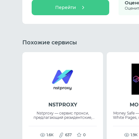
Оцен
Перейти
Оцените
Похожие сервисы
NSTPROXY
MO
Nstproxy — сервис прокси,
Money Safe —
предлагающий резидентские,
White Pages,
дата-центр и IPv6 решения с
прохожд
упором на стабильность и
различных 
скорость. Платформа подходит
Инструмен
для proxy service задач, где важны
1.6К
637
0
подготов
1.9К