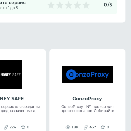
ите сервис
0
/5
 от 1 до 5
NEY SAFE
GonzoProxy
 сервис для создания
GonzoProxy - №1 прокси для
 предназначенных для
профессионалов. Собирайте
ения модерации в
данные из любых гео без
источниках трафика.
блокировок — 20M+ реальных IP с
т помогает быстро
низким фрод-скором. Таргетинг
ить страницы для
224
0
до города и провайдера
1.8К
437
0