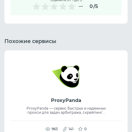
0
/5
Похожие сервисы
ProxyPanda
ProxyPanda — сервис быстрых и надежных
прокси для задач арбитража, скрейпинга
и стабильной работы с трафиком.
Решение подходит для proxy service задач,
помогает обходить блокировки и
поддерживает residential proxies для
963
141
0