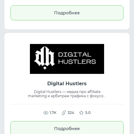
разных сценариев.
Подробнее
Digital Hustlers
Digital Hustlers — медиа про affiliate
marketing и арбитраж трафика с фокусом
на новости индустрии и актуальные
инструменты. Платформа публикует
кейсы, стратегии и инсайты от практиков,
помогая разбираться в арбитраже
1.7К
324
5.0
траффика, находить решения и улучшать
результаты в работе.
Подробнее