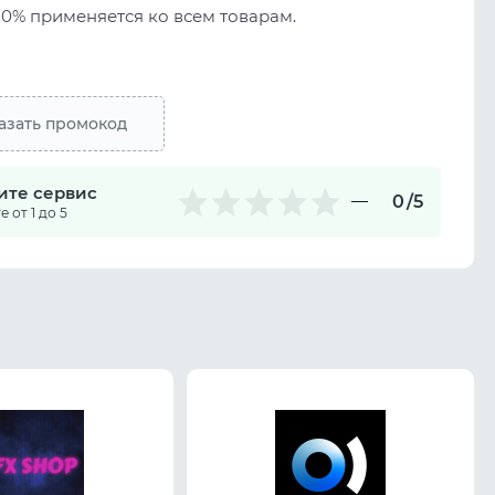
10% применяется ко всем товарам.
азать промокод
ите сервис
0
/5
 от 1 до 5