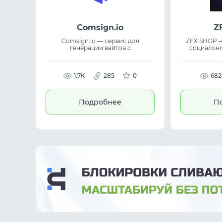
Comsign.io
Z
Comsign.io — сервис для
ZFX SHOP —
генерации вайтов с
социальны
использованием ИИ. Платформа
Telegram,
позволяет в несколько кликов
Instagram,
создавать уникальные страницы,
iCloud, Reddi
подходящие для модерации в
1.7К
285
0
TikTok и 
682
рекламных сетях и запуска
сервисов. Сервис сочет
рекламных кампаний. Инструмент
выгодные
генерирует вайты за короткое
поддержку. 
Подробнее
П
время и обеспечивает их
media accou
уникальность. Подходит для
affiliate ma
арбитража трафика, digital-
раб
маркетинга и работы с
рекламными сетями, где важны
скорость и качество генерации.