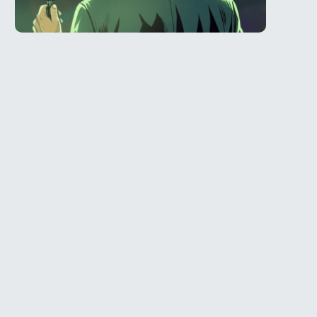
Telegram
ое
@Spy_House