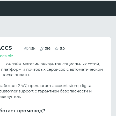
ACCS
1.5К
395
5.0
accs.biz
cs — онлайн-магазин аккаунтов социальных сетей,
 платформ и почтовых сервисов с автоматической
 после оплаты.
аботает 24/7, предлагает account store, digital
customer support с гарантией безопасности и
аккаунтов.
ботает промокод?