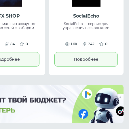
FX SHOP
SocialEcho
 магазин аккаунтов
SocialEcho — сервис для
х сетей с выбором
управления несколькими
 Gmail, Google Ads,
социальными платформами (FB,
 Facebook, Twitter,
IG, TikTok, YouTube, X, Telegram,
t, LinkedIn, Snapchat,
Pinterest, LinkedIn) с единой
других популярных
84
0
панелью публикаций, аналитики и
1.6К
242
0
ает
мониторинга. Платформа
 цены, качество и
поддерживает официальную
Подходит для social
интеграцию API, снижает риски
одробнее
Подробнее
nts, Google accounts,
блокировок аккаунтов и подходит
rketing и повседневных
для SMM, маркетинга и
очих задач.
управления социальными медиа.