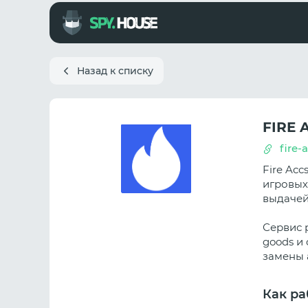
Назад к списку
FIRE 
fire-
Fire Ac
игровых
выдачей
Сервис р
goods и 
замены 
Как ра