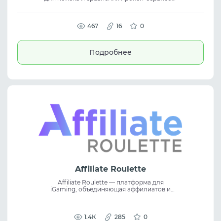
Здесь собраны объективные обзоры,
реальные данные о производительности и
удобные инструменты для выбора
подходящего решения. Сервис помогает
467
16
0
сравнивать провайдеров прокси по
ключевым характеристикам,
анализировать их возможности и
Подробнее
принимать обоснованные решения на
основе честных сравнений и практических
тестов.
Affiliate Roulette
Affiliate Roulette — платформа для
iGaming, объединяющая аффилиатов и
операторов казино в единую партнёрскую
сеть. Сервис помогает размещать трафик,
указывать ГЕО и источники, упрощая
поиск партнёров без посредников.
1.4К
285
0