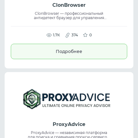
ClonBrowser
ClonBrowser — профессиональный
антидетект браузер для управления
несколькими аккаунтами с контролем
браузерных отпечатков и данных среды.
Сервис поддерживает proxy plugins,
automation tools и multi-account
1.7К
374
0
management, помогая безопасно
работать с учетными записями и
выстраивать командные workflows.
Подробнее
ProxyAdvice
ProxyAdvice — независимая платформа
для поиска и сравнения прокси-сервисов.