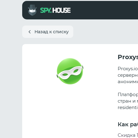
Назад к списку
Proxy
Proxys.
серверн
анонимн
Платфор
стран и 
resident
Как ра
Скидка 