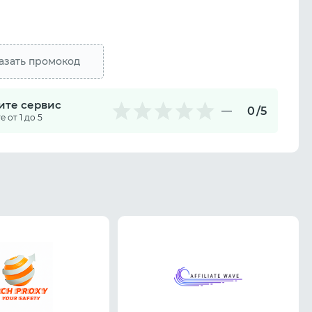
азать промокод
ите сервис
0
/5
 от 1 до 5