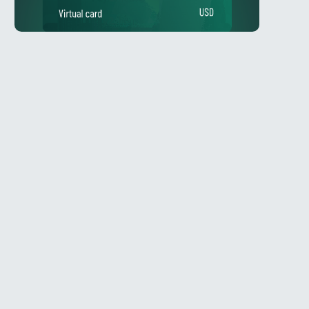
Telegram
ое
@Spy_House