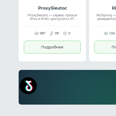
ProxySieutoc
R
ProxySieutoc — сервис прокси
Richproxy —
IPv4 и IPv6 с доступом к IP-
резидентск
адресам в разных странах.
поддержко
Платформа обеспечивает
DoH для ги
стабильное и быстрое соединение
Доступна ар
для работы в интернете и
967
191
0
режимы PRIV
1.5К
различных онлайн-задач. Прокси
170+ стран и
подходят для серфинга,
IPQS и Sc
автоматизации, игр и
service и 
Подробнее
П
использования онлайн-
инструментов. Сервис
обеспечивает надёжность и
удобство при работе с прокси и
доступе к ресурсам.