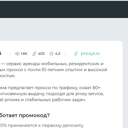
s
proxys.io
1.6К
403
4.5
io — сервис аренды мобильных, резидентских и
ых прокси с почти 10-летним опытом и высокой
остью.
ма предлагает прокси по трафику, охват 80+
мгновенную выдачу, подходя для proxy service,
ial proxies и стабильных рабочих задач.
ботает промокод?
10% применяется к первому депозиту.