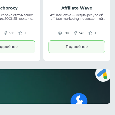
ichproxy
Affiliate Wave
 сервис статических
Affiliate Wave — медиа-ресурс об
их SOCKS5 прокси с
affiliate marketing, посвященный
й UDP, QUIC, DoT и
рынку партнерского трафика и
бких сетевых задач.
рекламы. Платформа публикует
енда от часа до года,
обзоры affiliate networks,
ATE и SHARED, охват
356
0
advertising tools и кейсы от
1.9К
346
0
 встроенные проверки
топовых команд, помогая
amalytics для proxy
ориентироваться в CPA,
residential proxies.
performance marketing и
одробнее
Подробнее
индустрии арбитража.