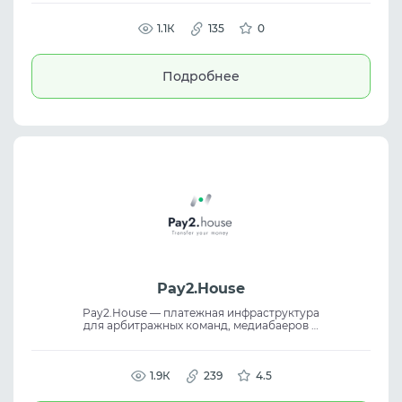
соединениями. Сервис обеспечивает
стабильность, широкий охват и подходит
для proxy service задач, residential proxies и
1.1К
135
0
управления трафиком.
Подробнее
Pay2.House
Pay2.House — платежная инфраструктура
для арбитражных команд, медиабаеров и
digital-маркетологов. Платформа
помогает оплачивать рекламные
платформы, AI-сервисы, прокси и другие
онлайн-инструменты. Сервис
1.9К
239
4.5
поддерживает массовый выпуск virtual
cards, удобную командную работу и