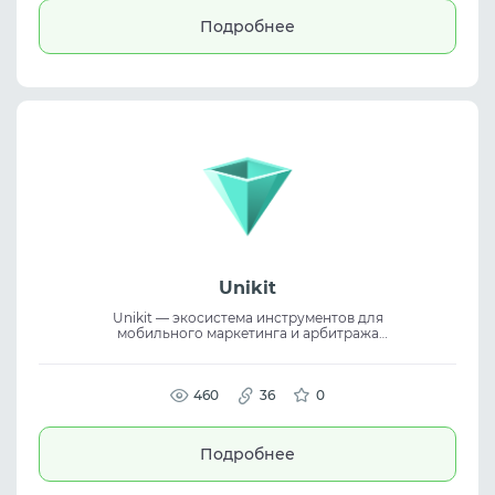
стабильные платежи, упрощая
Подробнее
масштабирование рекламных кампаний и
контроль расходов в digital marketing.
Unikit
Unikit — экосистема инструментов для
мобильного маркетинга и арбитража
трафика с единой рабочей
инфраструктурой. Платформа объединяет
MMP, трекер, генераторы White Page и
креативов, аналитику, automation и
460
36
0
performance marketing инструменты.
Подробнее