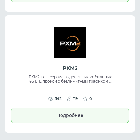
PXM2
PXM2.io — сервис выделенных мобильных
4G LTE прокси с безлимитным трафиком и
неограниченной ротацией IP для рабочих
задач. Платформа использует реальные
мобильные сети, обеспечивая proxy
service, mobile proxies, анонимность и
542
119
0
стабильность для automation, scraping и
multi-account workflows.
Подробнее