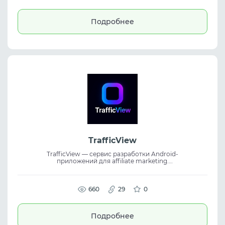
соединение для бизнеса, позволяя
масштабировать работу с прокси и
управлять ресурсами эффективно.
Подробнее
TrafficView
TrafficView — сервис разработки Android-
приложений для affiliate marketing.
Платформа помогает создавать
приложения, публиковать их в Google Play
и подключать инструменты аналитики и
трекинга. Сервис подходит для
660
29
0
медиабаинга и арбитража трафика.
Предлагает полный цикл работы — от
сборки приложения до публикации и
Подробнее
интеграции трекинга для управления
рекламными кампаниями.