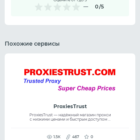
0
/5
Похожие сервисы
ProxiesTrust
ProxiesTrust — надёжный магазин прокси
с низкими ценами и быстрым доступом к
статусу реселлера или дистрибьютора
через 12–24 часа после регистрации.
Сервис обеспечивает proxy service,
residential proxies и стабильное
1.5К
467
0