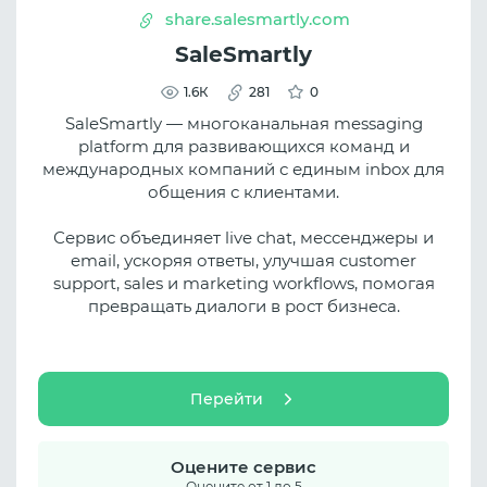
share.salesmartly.com
SaleSmartly
1.6К
281
0
SaleSmartly — многоканальная messaging
platform для развивающихся команд и
международных компаний с единым inbox для
общения с клиентами.
Сервис объединяет live chat, мессенджеры и
email, ускоряя ответы, улучшая customer
support, sales и marketing workflows, помогая
превращать диалоги в рост бизнеса.
Перейти
Оцените сервис
Оцените от 1 до 5