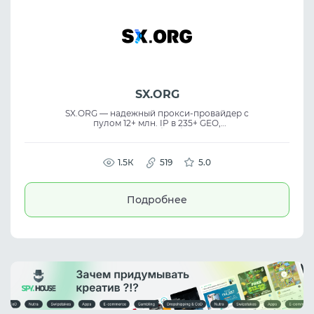
SX.ORG
SX.ORG — надежный прокси-провайдер с
пулом 12+ млн. IP в 235+ GEO,
предлагающий MOB/RES/DC прокси без
ограничений на создание портов и с
гибкой ротацией. Сервис идеально
подходит для web scraping, SMM,
1.5К
519
5.0
eCommerce и других нужд, требующих
высококачественные proxy solutions.
Подробнее