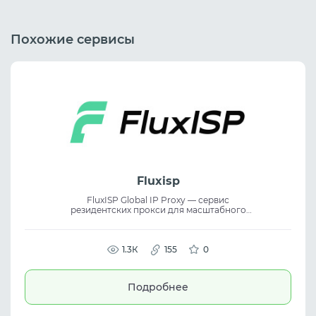
Похожие сервисы
Fluxisp
FluxISP Global IP Proxy — сервис
резидентских прокси для масштабного
сбора данных. Платформа предоставляет
глобальное покрытие и обеспечивает
точный доступ к данным с
использованием стабильных IP-адресов.
1.3К
155
0
Сервис предлагает безопасную и
эффективную работу с данными.
Резидентские прокси подходят для
Подробнее
парсинга, аналитики, автоматизации и
задач, где важны стабильность
соединения и глобальные IP.