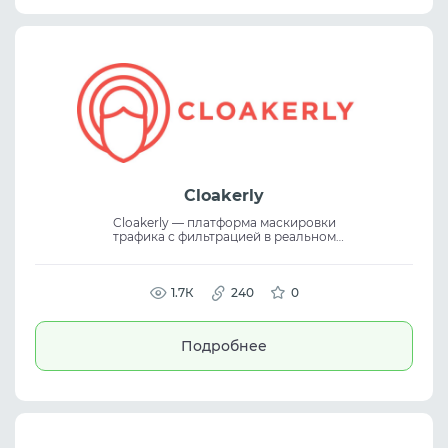
Cloakerly
Cloakerly — платформа маскировки
трафика с фильтрацией в реальном
времени и интеллектуальным анализом
ботов. Сервис использует AI detection,
traffic filtering и routing для защиты
рекламных кампаний и масштабирования
1.7К
240
0
high-risk traffic без потерь качества.
Подробнее