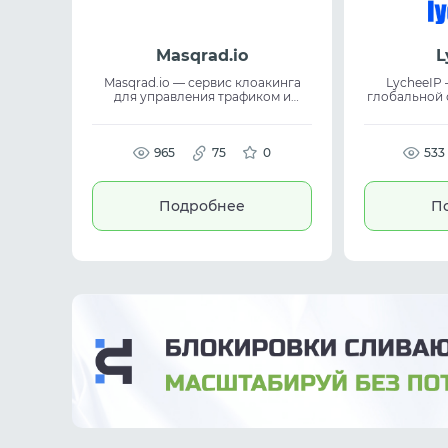
Masqrad.io
L
Masqrad.io — сервис клоакинга
LycheeIP 
для управления трафиком и
глобальной 
защиты контента. Платформа
работы в и
использует ML-анализ, анализ
использует 
браузерных отпечатков,
IP и по
когортный анализ и собственные
965
75
0
связанн
533
базы данных. Решение помогает
коммерци
выявлять нежелательные визиты и
сетями. Прокси подходят для
гибко распределять трафик.
eCommerce,
Подробнее
П
Подходит для cloaking, traffic
и работы с
management, antifraud и защиты
обеспеч
рекламных кампаний.
соедин
эффективно 
на р