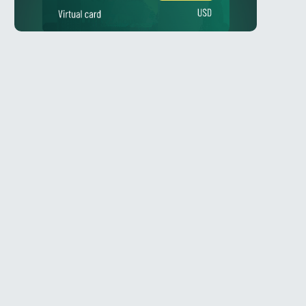
Telegram
ое
@Spy_House