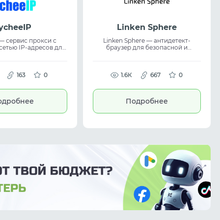
ycheeIP
Linken Sphere
— сервис прокси с
Linken Sphere — антидетект-
сетью IP-адресов для
браузер для безопасной и
нтернете. Платформа
масштабируемой работы с
алгоритмы обработки
мультиаккаунтингом и
дходит для задач,
управлением профилями. Сервис
ых с электронной
163
0
позволяет создавать сессии в
1.6К
667
0
ей и социальными
один клик, управлять proxy
service, работать в команде и
 SMM, автоматизации
оптимизировать трафик. Подходит
одробнее
Подробнее
 аккаунтами. Сервис
как anti-detect browser для
ивает стабильное
стабильных multi-account
ение и помогает
workflows.
работать с трафиком
азных рынках.