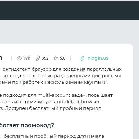
n
xlogin.us
1.7К
352
5.0
— антидетект-браузер для создания параллельных
ных сред с полностью разделёнными цифровыми
ками при работе с несколькими аккаунтами.
 подходит для multi-account задач, повышает
ость и оптимизирует anti-detect browser
ws. Доступен бесплатный пробный период.
ботает промокод?
н бесплатный пробный период для начала