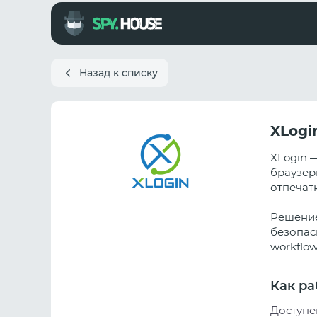
Назад к списку
XLogi
XLogin 
браузер
отпечат
Решение
безопасн
workflo
Как ра
Доступе