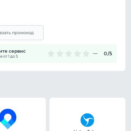
азать промокод
ите сервис
0
/5
 от 1 до 5