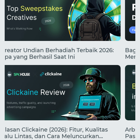
Kreator Undian Berhadiah Terbaik 2026:
Baga
Apa yang Berhasil Saat Ini
Mend
Ulasan Clickaine (2026): Fitur, Kualitas
Arbit
Lalu Lintas, dan Cara Meluncurkan
Pasa