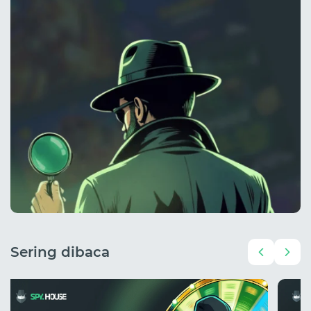
Sering dibaca