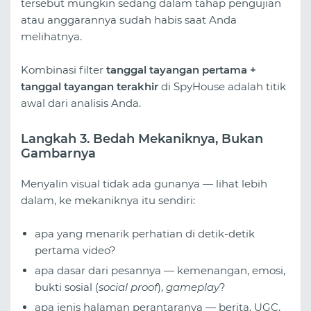
tersebut mungkin sedang dalam tahap pengujian
atau anggarannya sudah habis saat Anda
melihatnya.
Kombinasi filter
tanggal tayangan pertama +
tanggal tayangan terakhir
di SpyHouse adalah titik
awal dari analisis Anda.
Langkah 3. Bedah Mekaniknya, Bukan
Gambarnya
Menyalin visual tidak ada gunanya — lihat lebih
dalam, ke mekaniknya itu sendiri:
apa yang menarik perhatian di detik-detik
pertama video?
apa dasar dari pesannya — kemenangan, emosi,
bukti sosial (
social proof
),
gameplay
?
apa jenis halaman perantaranya — berita, UGC,