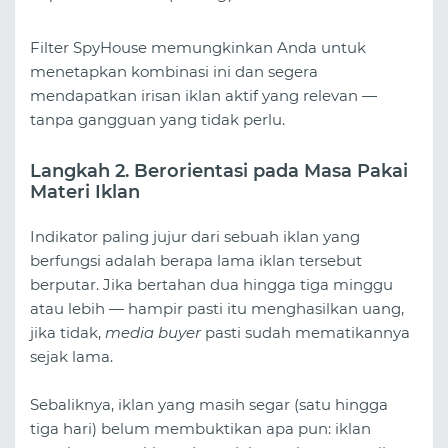
Filter SpyHouse memungkinkan Anda untuk
menetapkan kombinasi ini dan segera
mendapatkan irisan iklan aktif yang relevan —
tanpa gangguan yang tidak perlu.
Langkah 2. Berorientasi pada Masa Pakai
Materi Iklan
Indikator paling jujur dari sebuah iklan yang
berfungsi adalah berapa lama iklan tersebut
berputar. Jika bertahan dua hingga tiga minggu
atau lebih — hampir pasti itu menghasilkan uang,
jika tidak,
media buyer
pasti sudah mematikannya
sejak lama.
Sebaliknya, iklan yang masih segar (satu hingga
tiga hari) belum membuktikan apa pun: iklan