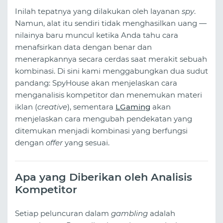
Inilah tepatnya yang dilakukan oleh layanan
spy
.
Namun, alat itu sendiri tidak menghasilkan uang —
nilainya baru muncul ketika Anda tahu cara
menafsirkan data dengan benar dan
menerapkannya secara cerdas saat merakit sebuah
kombinasi. Di sini kami menggabungkan dua sudut
pandang: SpyHouse akan menjelaskan cara
menganalisis kompetitor dan menemukan materi
iklan (
creative
), sementara
LGaming
akan
menjelaskan cara mengubah pendekatan yang
ditemukan menjadi kombinasi yang berfungsi
dengan
offer
yang sesuai.
Apa yang Diberikan oleh Analisis
Kompetitor
Setiap peluncuran dalam
gambling
adalah