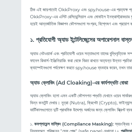
ঠিক এই জায়গাতেই OkkProxy এবং spy.house-এর প্রত্যক্ষ প্রযু
OkkProxy-এর এলিট রেসিডেন্সিয়াল এবং মোবাইল ইনফ্রাস্ট্রাকচার যুক্ত
হয়েই আন্তর্জাতিক বিজ্ঞাপন কৌশলগুলো সংগ্রহ, বিশ্লেষণ এবং প্রয়োগ
১. প্রতিযোগী অ্যাড ইন্টেলিজেন্সের অপারেশনাল বাস্ত
অ্যাড নেটওয়ার্ক এবং প্রতিযোগী ওয়েব সত্তাগুলো তাদের বুদ্ধিবৃত্তিক স
ফানেল রিভার্স-ইঞ্জিনিয়ারিং করা থেকে বিরত রাখতে অত্যন্ত উন্নত প্রতির
ক্যাম্পেইনগুলো পর্যবেক্ষণ করতে spy.house ব্যবহার করেন, তখন তারা
অ্যাড ক্লোকিং (Ad Cloaking)-এর কার্যপদ্ধতি বোঝা
অ্যাড ক্লোকিং হলো এমন একটি কৌশলগত পদ্ধতি যেখানে ওয়েব সার্ভারগুলো ন
ভিন্ন কনটেন্ট দেখায়। নুত্রা (Nutra), ক্রিপ্টো (Crypto), ফাইন্যান্স এ
ভার্টিকালগুলোতে দুটি প্রাথমিক উদ্দেশ্য অর্জনের জন্য ক্লোকিং স্ক্রিপ্ট ব্য
১.
কমপ্লায়েন্স মাস্কিং (Compliance Masking):
স্বয়ংক্রিয়
নিয়মসম্মত, পরিচ্ছন্ন "সেফ পেজ" (safe page) দেখানো।২.
প্রতি