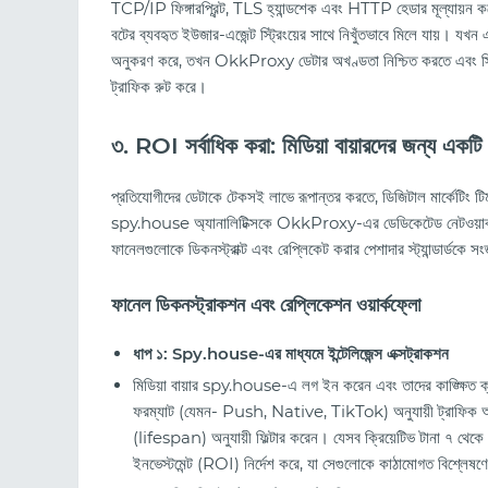
TCP/IP ফিঙ্গারপ্রিন্ট, TLS হ্যান্ডশেক এবং HTTP হেডার মূল্যায়ন কর
বটের ব্যবহৃত ইউজার-এজেন্ট স্ট্রিংয়ের সাথে নিখুঁতভাবে মিলে যায়। যখন
অনুকরণ করে, তখন OkkProxy ডেটার অখণ্ডতা নিশ্চিত করতে এবং স্ট
ট্রাফিক রুট করে।
৩. ROI সর্বাধিক করা: মিডিয়া বায়ারদের জন্য একটি ব
প্রতিযোগীদের ডেটাকে টেকসই লাভে রূপান্তর করতে, ডিজিটাল মার্কেটিং ট
spy.house অ্যানালিটিক্সকে OkkProxy-এর ডেডিকেটেড নেটওয়ার্ক 
ফানেলগুলোকে ডিকনস্ট্রাক্ট এবং রেপ্লিকেট করার পেশাদার স্ট্যান্ডার্ডকে সং
ফানেল ডিকনস্ট্রাকশন এবং রেপ্লিকেশন ওয়ার্কফ্লো
ধাপ ১: Spy.house-এর মাধ্যমে ইন্টেলিজেন্স এক্সট্রাকশন
মিডিয়া বায়ার spy.house-এ লগ ইন করেন এবং তাদের কাঙ্ক্ষিত ক্যাম
ফরম্যাট (যেমন- Push, Native, TikTok) অনুযায়ী ট্রাফিক আলাদা কর
(lifespan) অনুযায়ী ফিল্টার করেন। যেসব ক্রিয়েটিভ টানা ৭ থেকে
ইনভেস্টমেন্ট (ROI) নির্দেশ করে, যা সেগুলোকে কাঠামোগত বিশ্লেষণ