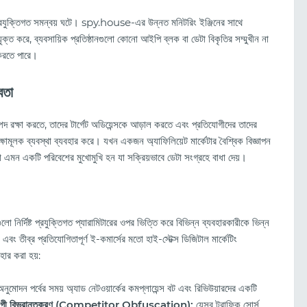
ক্তিগত সমন্বয় ঘটে। spy.house-এর উন্নত মনিটরিং ইঞ্জিনের সাথে
 করে, ব্যবসায়িক প্রতিষ্ঠানগুলো কোনো আইপি ব্লক বা ডেটা বিকৃতির সম্মুখীন না
 করতে পারে।
বতা
ম্পদ রক্ষা করতে, তাদের টার্গেট অডিয়েন্সকে আড়াল করতে এবং প্রতিযোগীদের তাদের
ক্ষামূলক ব্যবস্থা ব্যবহার করে। যখন একজন অ্যাফিলিয়েট মার্কেটার বৈশ্বিক বিজ্ঞাপন
 এমন একটি পরিবেশের মুখোমুখি হন যা সক্রিয়ভাবে ডেটা সংগ্রহে বাধা দেয়।
ির্দিষ্ট প্রযুক্তিগত প্যারামিটারের ওপর ভিত্তি করে বিভিন্ন ব্যবহারকারীকে ভিন্ন
বং তীব্র প্রতিযোগিতাপূর্ণ ই-কমার্সের মতো হাই-স্টেক্স ডিজিটাল মার্কেটিং
ক্লিকেন পর্যালোচনা (২০২৬): বৈশিষ্ট্য, ট্র্যাফিকের মান এবং
বহার করা হয়:
কীভাবে প্রচারণা শুরু করবেন
 অনুমোদন পর্বের সময় অ্যাড নেটওয়ার্কের কমপ্লায়েন্স বট এবং রিভিউয়ারদের একটি
যোগী বিভ্রান্তকরণ (Competitor Obfuscation):
যেসব ট্রাফিক সোর্স