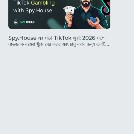
Spy.House এর সাথে TikTok জুয়া: 2026 সালে
২০২৬ সালে 
লাভজনক কম্বো খুঁজে বের করার এবং চালু করার জন্য একটি
এবং একজন 
সম্পূর্ণ নির্দেশিকা