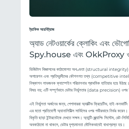
ট্রাফিক আরবিট্রাজ
অ্যাড নেটওয়ার্কের ক্লোকিং এবং ভৌগোল
Spy.house এবং OkkProxy ওয়েব স্
ডিজিটাল বিজ্ঞাপনের কাঠামোগত অখণ্ডতা (structural integrity) এক গভী
অপারেশন এবং প্রতিদ্বন্দীদের কৌশলগত তথ্য (competitive intellige
নিষ্কাশন লাভজনক ক্যাম্পেইন পরিচালনার প্রাথমিক হাতিয়ার হয়ে উঠছে। 
বিষয় নয়; এটি সম্পূর্ণভাবে ডেটার নির্ভুলতার (data precision) ওপর 
এই নির্ভুলতা অর্জনের জন্য, পেশাদাররা অ্যাক্টিভ ক্রিয়েটিভ, হাই-কনভার
এর মতো প্রতিযোগী অ্যানালিটিক্স সার্ভিসের ওপর গভীরভাবে নির্ভর করেন। 
বিকৃতি ছাড়া ইন্টারনেটকে দেখতে সক্ষম। অ্যান্টি-স্ক্র্যাপিং সিস্টেম, রেট-
অবকাঠামো না থাকলে, ডেটার দৃশ্যমানতা মৌলিকভাবেই বাধাগ্রস্ত হয়।