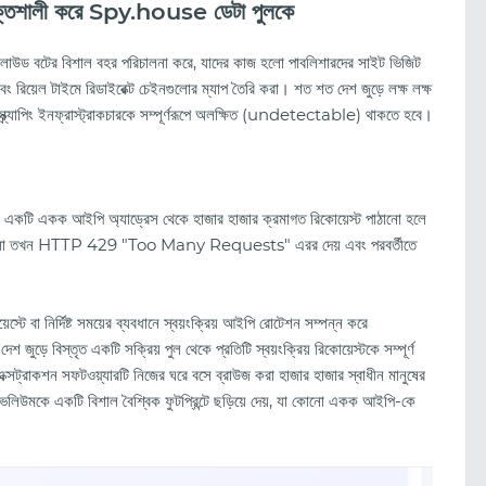
ক্তিশালী করে Spy.house ডেটা পুলকে
 ক্লাউড বটের বিশাল বহর পরিচালনা করে, যাদের কাজ হলো পাবলিশারদের সাইট ভিজিট
এবং রিয়েল টাইমে রিডাইরেক্ট চেইনগুলোর ম্যাপ তৈরি করা। শত শত দেশ জুড়ে লক্ষ লক্ষ
 স্ক্র্যাপিং ইনফ্রাস্ট্রাকচারকে সম্পূর্ণরূপে অলক্ষিত (undetectable) থাকতে হবে।
ময়, একটি একক আইপি অ্যাড্রেস থেকে হাজার হাজার ক্রমাগত রিকোয়েস্ট পাঠানো হলে
েট সার্ভারগুলো তখন HTTP 429 "Too Many Requests" এরর দেয় এবং পরবর্তীতে
্টে বা নির্দিষ্ট সময়ের ব্যবধানে স্বয়ংক্রিয় আইপি রোটেশন সম্পন্ন করে
 বিস্তৃত একটি সক্রিয় পুল থেকে প্রতিটি স্বয়ংক্রিয় রিকোয়েস্টকে সম্পূর্ণ
 এক্সট্রাকশন সফটওয়্যারটি নিজের ঘরে বসে ব্রাউজ করা হাজার হাজার স্বাধীন মানুষের
 ভলিউমকে একটি বিশাল বৈশ্বিক ফুটপ্রিন্টে ছড়িয়ে দেয়, যা কোনো একক আইপি-কে