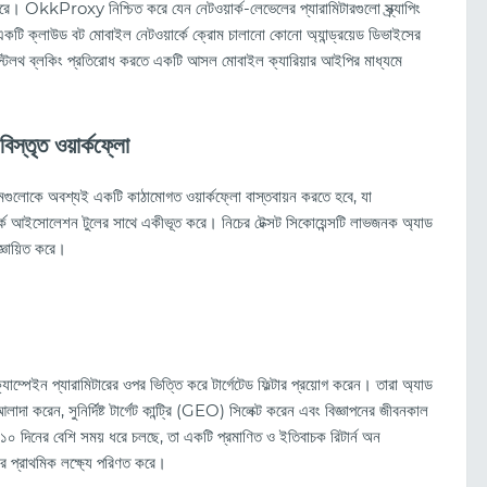
ে। OkkProxy নিশ্চিত করে যেন নেটওয়ার্ক-লেভেলের প্যারামিটারগুলো স্ক্র্যাপিং
 একটি ক্লাউড বট মোবাইল নেটওয়ার্কে ক্রোম চালানো কোনো অ্যান্ড্রয়েড ডিভাইসের
িলথ ব্লকিং প্রতিরোধ করতে একটি আসল মোবাইল ক্যারিয়ার আইপির মাধ্যমে
িস্তৃত ওয়ার্কফ্লো
িমগুলোকে অবশ্যই একটি কাঠামোগত ওয়ার্কফ্লো বাস্তবায়ন করতে হবে, যা
আইসোলেশন টুলের সাথে একীভূত করে। নিচের টেক্সট সিকোয়েন্সটি লাভজনক অ্যাড
জ্ঞায়িত করে।
্পেইন প্যারামিটারের ওপর ভিত্তি করে টার্গেটেড ফিল্টার প্রয়োগ করেন। তারা অ্যাড
েন, সুনির্দিষ্ট টার্গেট কান্ট্রি (GEO) সিলেক্ট করেন এবং বিজ্ঞাপনের জীবনকাল
 ১০ দিনের বেশি সময় ধরে চলছে, তা একটি প্রমাণিত ও ইতিবাচক রিটার্ন অন
ের প্রাথমিক লক্ষ্যে পরিণত করে।