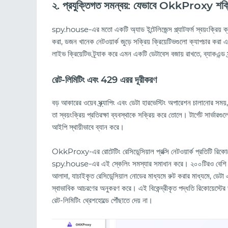
২. প্রযুক্তিগত সমন্বয়: যেভাবে OkkProxy শ
spy.house-এর মতো একটি অ্যাড ইন্টেলিজেন্স প্ল্যাটফর্ম স্বয়ংক্রিয়
করা, ডজন খানেক নেটওয়ার্ক জুড়ে সক্রিয় ক্রিয়েটিভগুলো ক্যাপচার করা 
লাইভ ক্রিয়েটিভ ট্র্যাক করে এমন একটি ডেটাবেস বজায় রাখতে, ব্যাকএন্ড
রেট-লিমিটিং এবং 429 এরর দূরীকরণ
বড় আকারের ওয়েব স্ক্র্যাপিং এবং ডেটা হারভেস্টিং অপারেশন চালানোর স
তা স্বয়ংক্রিয় প্রতিরক্ষা ব্যবস্থাকে সক্রিয় করে তোলে। টার্গ
আইপি স্থায়ীভাবে ব্যান করে।
OkkProxy-এর রোটেটিং রেসিডেন্সিয়াল প্রক্সি নেটওয়ার্ক প্রতিটি রিকোয়েস
spy.house-এর এই স্কেলিং সমস্যার সমাধান করে। ২০০টিরও বেশি দেশ জুড়ে
আলাদা, যাচাইকৃত রেসিডেন্সিয়াল নোডের মাধ্যমে রুট করার মাধ্যমে, ডেটা
স্বাভাবিক আচরণের অনুকরণ করে। এই বিকেন্দ্রীকৃত পদ্ধতি রিকোয়েস্টের
রেট-লিমিটিং থ্রেশহোল্ডে পৌঁছাতে দেয় না।