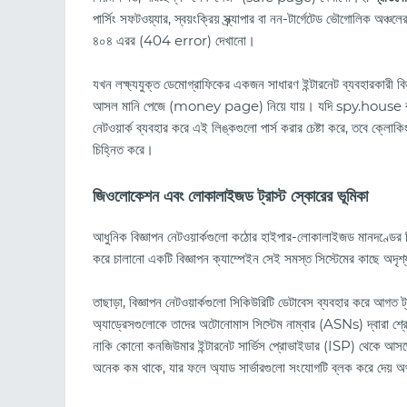
পার্সিং সফটওয়্যার, স্বয়ংক্রিয় স্ক্র্যাপার বা নন-টার্গেটেড ভৌগোলিক 
৪০৪ এরর (404 error) দেখানো।
যখন লক্ষ্যযুক্ত ডেমোগ্রাফিকের একজন সাধারণ ইন্টারনেট ব্যবহারকারী বিজ্
আসল মানি পেজে (money page) নিয়ে যায়। যদি spy.house বা কোনো স্বা
নেটওয়ার্ক ব্যবহার করে এই লিঙ্কগুলো পার্স করার চেষ্টা করে, তবে ক্লোকিং 
চিহ্নিত করে।
জিওলোকেশন এবং লোকালাইজড ট্রাস্ট স্কোরের ভূমিকা
আধুনিক বিজ্ঞাপন নেটওয়ার্কগুলো কঠোর হাইপার-লোকালাইজড মানদণ্ডের ভিত্ত
করে চালানো একটি বিজ্ঞাপন ক্যাম্পেইন সেই সমস্ত সিস্টেমের কাছে অদৃশ্য 
তাছাড়া, বিজ্ঞাপন নেটওয়ার্কগুলো সিকিউরিটি ডেটাবেস ব্যবহার করে 
অ্যাড্রেসগুলোকে তাদের অটোনোমাস সিস্টেম নাম্বার (ASNs) দ্বারা শ্রেণীব
নাকি কোনো কনজিউমার ইন্টারনেট সার্ভিস প্রোভাইডার (ISP) থেকে আসছে
অনেক কম থাকে, যার ফলে অ্যাড সার্ভারগুলো সংযোগটি ব্লক করে দেয় অথব