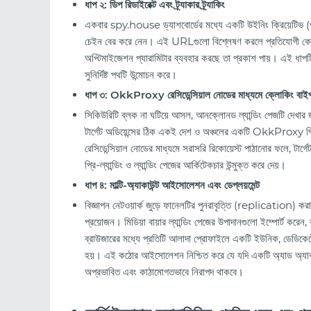
ধাপ ২: ডিপ রিডাইরেক্ট এবং ট্র্যাকার ট্র্যাকিং
একবার spy.house ড্যাশবোর্ডের মধ্যে একটি উইনিং ক্রিয়েটিভ (wi
চেইন বের করে নেন। এই URLগুলো বিশ্লেষণ করলে প্রতিযোগী কোন নির্দিষ্
অপ্টিমাইজেশন প্যারামিটার ব্যবহার করছে তা প্রকাশ পায়। এই ধাপটি
সুনির্দিষ্ট পথটি উন্মোচন করে।
ধাপ ৩: OkkProxy রেসিডেন্সিয়াল নোডের মাধ্যমে ক্লোকিং বাই
সিকিউরিটি ব্লক না ঘটিয়ে আসল, আনক্লোনড ল্যান্ডিং পেজটি দেখার 
টার্গেট অডিয়েন্সের ঠিক একই দেশ ও অঞ্চলের একটি OkkProxy প্
রেসিডেন্সিয়াল নোডের মাধ্যমে সরাসরি রিকোয়েস্ট পাঠানোর ফলে, টার্গে
প্রি-ল্যান্ডিং ও ল্যান্ডিং পেজের আর্কিটেকচার উন্মুক্ত করে দেয়।
ধাপ ৪: মাল্টি-অ্যাকাউন্ট আইসোলেশন এবং ডেপ্লয়মেন্ট
বিজ্ঞাপন নেটওয়ার্ক জুড়ে ফানেলটির পুনরাবৃত্তি (replication) কর
প্রয়োজন। মিডিয়া বায়ার ল্যান্ডিং পেজের উপাদানগুলো ইম্পোর্ট করে
ব্রাউজারের মধ্যে প্রতিটি আলাদা প্রোফাইলে একটি ইউনিক, ডেডিকেট
হয়। এই কঠোর আইসোলেশন নিশ্চিত করে যে যদি একটি অ্যাড অ্যাকাউন্ট ক
অপ্রভাবিত এবং কাঠামোগতভাবে নিরাপদ থাকবে।