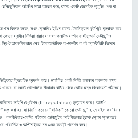
অঞ্চলের রেসিডেন্সিয়াল আইপির মতো আচরণ করে, তাদের একটি জেনেরিক ল্যান্ডিং পেজ বা
ঞাপনে ক্লিক করেন, তখন ক্লোকিং ইঞ্জিন তাদের টেকনিক্যাল ফুটপ্রিন্ট মূল্যায়ন করে
ধীন মিডিয়া বায়ার সাধারণ ক্লাউড সার্ভার বা স্ট্যান্ডার্ড ডেটাসেন্টার
স্ক্রিপ্ট তাৎক্ষণিকভাবে সেই রিকোয়েস্টটিকে অ-মানবীয় বা বট অ্যাক্টিভিটি হিসেবে
িতে ক্রিয়েটিভ প্রদর্শন করে। জার্মানির একটি নির্দিষ্ট মহানগর অঞ্চলকে লক্ষ্য
থাকবে, যা নির্দিষ্ট ভৌগোলিক সীমানার বাইরে থেকে ডেটার জন্য রিকোয়েস্ট পাঠাচ্ছে।
আগত ট্রাফিকের আইপি রেপুটেশন (IP reputation) মূল্যায়ন করে। আইপি
দ্ধ করা হয়, যা নির্দেশ করে যে ট্রাফিকটি কোনো ডেটা সেন্টার, মোবাইল ক্যারিয়ার
। কনজিউমার-ফেসিং পরিবেশে ডেটাসেন্টার আইপিগুলোর ট্রাস্ট স্কোর স্বভাবতই
া পরিবর্তিত ও অপ্টিমাইজড নয় এমন কনটেন্ট প্রদর্শন করে।