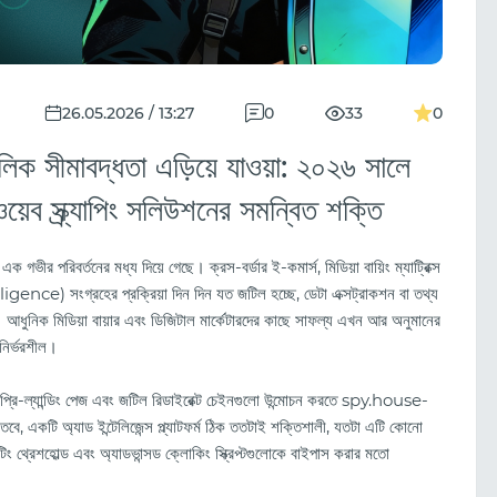
26.05.2026 / 13:27
0
33
0
িক সীমাবদ্ধতা এড়িয়ে যাওয়া: ২০২৬ সালে
ক্র্যাপিং সলিউশনের সমন্বিত শক্তি
র পরিবর্তনের মধ্য দিয়ে গেছে। ক্রস-বর্ডার ই-কমার্স, মিডিয়া বায়িং ম্যাট্রিক্স
nce) সংগ্রহের প্রক্রিয়া দিন দিন যত জটিল হচ্ছে, ডেটা এক্সট্রাকশন বা তথ্য
আধুনিক মিডিয়া বায়ার এবং ডিজিটাল মার্কেটারদের কাছে সাফল্য এখন আর অনুমানের
নির্ভরশীল।
্টিং প্রি-ল্যান্ডিং পেজ এবং জটিল রিডাইরেক্ট চেইনগুলো উন্মোচন করতে spy.house-
তবে, একটি অ্যাড ইন্টেলিজেন্স প্ল্যাটফর্ম ঠিক ততটাই শক্তিশালী, যতটা এটি কোনো
লিমিটিং থ্রেশহোল্ড এবং অ্যাডভান্সড ক্লোকিং স্ক্রিপ্টগুলোকে বাইপাস করার মতো