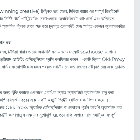
nning creative) চিহ্নিত হয়ে গেলে, মিডিয়া বায়ার এর সম্পূর্ণ রিডাইরেক্ট
ট থার্ড-পার্টি ট্র্যাকিং সফটওয়্যার, অ্যাফিলিয়েট নেটওয়ার্ক এবং অডিয়েন্স
 প্রাথমিক ক্লিক থেকে শুরু করে চূড়ান্ত চেকআউট পেজ পর্যন্ত একজন ব্যবহারকারীর
পাস করা
জন্য, মিডিয়া বায়ার তাদের অ্যানালিসিস এনভায়রনমেন্টে spy.house-এ পাওয়া
রিমিয়াম রোটেটিং রেসিডেন্সিয়াল প্রক্সি কনফিগার করেন। একটি ক্লিন OkkProxy
ট সার্ভার সংযোগটিকে একজন প্রকৃত স্থানীয় ভোক্তা হিসেবে স্বীকৃতি দেয় এবং চূড়ান্ত
ার জন্য ঝুঁকি কমাতে একসাথে একাধিক অ্যাড অ্যাকাউন্টে ক্যাম্পেইন চালু করা
ন, কপি পরিমার্জন করেন এবং একটি অ্যান্টি-ডিটেক্ট ব্রাউজার কনফিগার করেন।
েড OkkProxy স্ট্যাটিক রেসিডেন্সিয়াল বা মোবাইল প্রক্সি আইপি অ্যাসাইন করা
মপ্লায়েন্স সমস্যার মুখোমুখি হয়, তবে বাকি অপারেশনাল ম্যাট্রিক্স সম্পূর্ণ