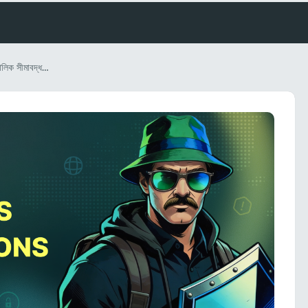
অ্যাড নেটওয়ার্কের ক্লোকিং এবং ভৌগোলিক সীমাবদ্ধতা এড়িয়ে যাওয়া: ২০২৬ সালে Spy.house এবং OkkProxy ওয়েব স্ক্র্যাপিং সলিউশনের সমন্বিত শক্তি