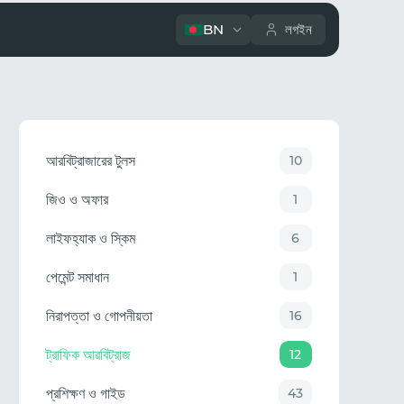
BN
লগইন
আরবিট্রাজারের টুলস
10
জিও ও অফার
1
লাইফহ্যাক ও স্কিম
6
পেমেন্ট সমাধান
1
নিরাপত্তা ও গোপনীয়তা
16
ট্রাফিক আরবিট্রাজ
12
প্রশিক্ষণ ও গাইড
43