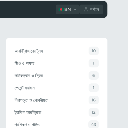
BN
লগইন
আরবিট্রাজারের টুলস
10
জিও ও অফার
1
লাইফহ্যাক ও স্কিম
6
পেমেন্ট সমাধান
1
নিরাপত্তা ও গোপনীয়তা
16
ট্রাফিক আরবিট্রাজ
12
প্রশিক্ষণ ও গাইড
43