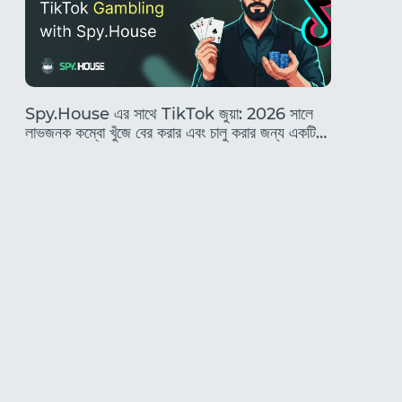
Spy.House এর সাথে TikTok জুয়া: 2026 সালে
২০২৬ সালে 
লাভজনক কম্বো খুঁজে বের করার এবং চালু করার জন্য একটি
এবং একজন 
সম্পূর্ণ নির্দেশিকা