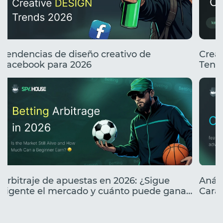
Tendencias de diseño creativo de
Creat
Facebook para 2026
Tend
Arbitraje de apuestas en 2026: ¿Sigue
Análi
vigente el mercado y cuánto puede ganar
Carac
un principiante?
lanz