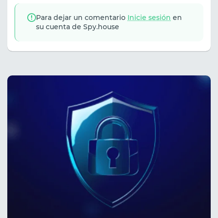
Para dejar un comentario
Inicie sesión
en
su cuenta de Spy.house