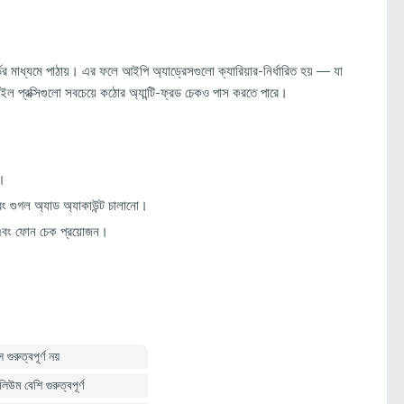
র মাধ্যমে পাঠায়। এর ফলে আইপি অ্যাড্রেসগুলো ক্যারিয়ার-নির্ধারিত হয় — যা
ইল প্রক্সিগুলো সবচেয়ে কঠোর অ্যান্টি-ফ্রড চেকও পাস করতে পারে।
)।
 গুগল অ্যাড অ্যাকাউন্ট চালানো।
এবং ফোন চেক প্রয়োজন।
গুরুত্বপূর্ণ নয়
লিউম বেশি গুরুত্বপূর্ণ