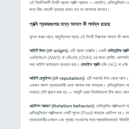
এই নির্দেশিকাটি তিনটি প্রধান প্রক্সি প্রকার — মোবাইল, রেসিডেন্সিয়াল 
জন্য ঠিক কোনটি ব্যবহার করতে হবে তা আপনাকে জানাবে।
প্রক্সি প্রকারগুলোর মধ্যে আসলে কী পার্থক্য রয়েছে
তুলনা করার আগে, প্রযুক্তিগত স্তরে এই তিনটি বিকল্পকে আসলে কী আলাদা ক
আইপি উৎস (IP origin):
এটি প্রথম ফ্যাক্টর। একটি
ডেটাসেন্টার প্রক্স
এডব্লিউএস (AWS) বা ওভিএইচ (OVH) এর মতো হোস্টিং কোম্পা
করা আইপি অ্যাড্রেস ব্যবহার করে।
মোবাইল প্রক্সি
৪জি (4G) বা ৫জি (5
আইপি রেপুটেশন (IP reputation):
এটি সরাসরি উৎস থেকে আসে। ম
একজন আসল ব্যবহারকারী থেকে আলাদা করা অসম্ভব। রেসিডেন্সিয়াল আইপিগ
সবচেয়ে বেশি ফ্ল্যাগ করা হয় — অ্যান্টি-ফ্রড সিস্টেমগুলো ঠিক জানে কো
রোটেশন আচরণ (Rotation behavior):
ডেটাসেন্টার প্রক্সিগুলো 
রেসিডেন্সিয়াল প্রক্সিগুলো একটি পুলের (Pool) মাধ্যমে রোটেশন হয়। মো
ব্যবহারকারীর চলাচল এবং পুনরায় সংযোগের সাথে স্বাভাবিকভাবেই পরিবর্ত