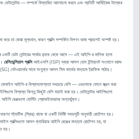
এবং ডেটাসেন্টার — সম্পর্কে বিস্তারিত আলোচনা করবে এবং প্রতিটি আর্বিট্রেজ টাস্কের
রে তা বোঝা মূল্যবান, কারণ প্রক্সি সম্পর্কিত বিপণন ভাষা প্রায়শই অস্পষ্ট হয়।
ি
একটি ডেটা সেন্টারের সার্ভার র‍্যাক থেকে আসে — এই আইপি-র মালিক হলো
নি।
রেসিডেন্সিয়াল প্রক্সি
আইএসপি (ISP) দ্বারা আসল হোম ইন্টারনেট সংযোগে বরাদ্দ
G) নেটওয়ার্কের সাথে সংযুক্ত আসল সিম কার্ডের মাধ্যমে ট্রাফিক পাঠায়।
োবাইল আইপি-র বিশ্বাসযোগ্যতা সবচেয়ে বেশি — এগুলোকে ফোনে স্ক্রল করা
ুলো বিশ্বস্ত কিন্তু কিছুটা বেশি যাচাই করা হয়। ডেটাসেন্টার আইপিগুলো
ন আইপি রেঞ্জগুলো হোস্টিং প্রোভাইডারদের অন্তর্ভুক্ত।
ক্লিকেন পর্যালোচনা (২০২৬): বৈশিষ্ট্য, ট্র্যাফিকের মান এবং
সাধারণত স্ট্যাটিক (স্থির) থাকে বা একটি নির্দিষ্ট সময়সূচী অনুযায়ী রোটেশন হয়।
কীভাবে প্রচারণা শুরু করবেন
বাইল প্রক্সিগুলো আসল ক্যারিয়ার আইপি রেঞ্জের মাধ্যমে রোটেশন হয়, যা
িত হয়।