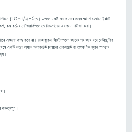
 জিবিপিএস (1 Gbit/s) পর্যন্ত। এগুলো সেই সব কাজের জন্য আদর্শ যেখানে ট্রাস্ট
বেক্ষণ, কম কঠোর নেটওয়ার্কগুলোতে বিজ্ঞাপনের অবস্থান পরীক্ষা করা।
 সেখানে এগুলো কাজ করে না। ফেসবুকের সিস্টেমগুলো বছরের পর বছর ধরে ডেটাসেন্টার
ধ্যমে একটি নতুন অ্যাড অ্যাকাউন্ট চালানো চেকপয়েন্ট বা তাৎক্ষণিক ব্যান পাওয়ার
োজ্য।
ন্য।
গুরুত্বপূর্ণ।