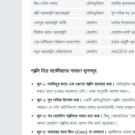
জিও-চেকিং অফার
রেসিডেন্সিয়াল
স্থানীয় ব্যবহারক
মাল্টি-অ্যাকাউন্ট ম্যানেজমেন্ট
রেসিডেন্সিয়াল
পুল সাইজ বড় হওয়
ফেসবুক অ্যাকাউন্ট ফার্মিং
মোবাইল
সর্বোচ্চ বিশ্বাসয
টিকটক অ্যাড অ্যাকাউন্ট
মোবাইল
মোবাইল-ফার্স্ট প্
গ্রে-ভার্টিক্যাল বিজ্ঞাপন ক্যাম্পেইন
মোবাইল
কঠোর অ্যান্টি-ফ্
নতুন অ্যাকাউন্ট রেজিস্ট্রেশন
মোবাইল
ফোন/2FA চেক 
প্রক্সি নিয়ে মার্কেটারদের সাধারণ ভুলসমূহ
ভুল ১: সবকিছুর জন্য এক ধরণের প্রক্সি ব্যবহার করা।
ডেটাসেন্টার প্
করলে ব্যান হওয়ার সম্ভাবনা বেশি। কাজ অনুযায়ী আলাদা করুন।
ভুল ২: পুল সাইজ উপেক্ষা করা।
একটি রেসিডেন্সিয়াল প্রক্সি প্রো
পারছেন যে সেই আইপিগুলো হাজার হাজার ব্যবহারকারী শেয়ার করছে
ভুল ৩: সব মোবাইল প্রক্সিকে সমান মনে করা।
কিছু প্রোভাইডার "মো
আসল মোবাইল প্রক্সির জন্য আসল সিম কার্ড প্রয়োজন।
ভুল ৪: অফারের সাথে জিও (Geo) না মেলানো।
ব্রাজিলের অফার মার