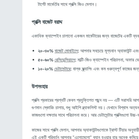
টার্গেট মার্কেটের সাথে প্রক্সি জিও মেলান।
প্রক্সি বাজেট বরাদ্দ
একাধিক ক্যাম্পেইন চালানো একজন মার্কেটারের জন্য বাজেটের একটি ব্য
২০-৩০%
বাজেট মোবাইলে
:
আপনার সবচেয়ে মূল্যবান অ্যাকাউন্ট এবং 
৫০-৬০%
রেসিডেন্সিয়ালে
:
মাল্টি-জিও ক্যাম্পেইন পরিচালনা, অফার 
১০-২০%
ডেটাসেন্টারে
:
বাল্ক স্ক্র্যাপিং এবং কম গুরুত্বপূর্ণ কাজের জন
উপসংহার
প্রক্সি প্রকারের প্রশ্নটি কেবল প্রযুক্তিগত পছন্দ নয় — এটি সরাসরি আ
গুণমান স্কোরিং চালায়, শুধু আইপি ব্ল্যাকলিস্ট নয়। যেখানে বিশ্বাস অত্যন্ত
কাজগুলো দক্ষতার সাথে পরিচালনা করে। আর ডেটাসেন্টার প্রক্সিগুলো উচ
কাজের সাথে প্রক্সি মেলান, আপনার অ্যাকাউন্টগুলোকে ট্রাস্ট টিয়ার অন
এই একটি পরিবর্তন আপনার "এলোমেলো" ব্যান হওয়ার হার অনেক কমিয়ে