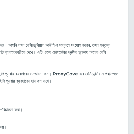
র করে। আপনি যখন রেসিডেন্সিয়াল আইপি-র মাধ্যমে সংযোগ করেন, তখন গন্তব্য
রনেট ব্যবহারকারীকে দেখে। এটি এদের ডেটাসেন্টার প্রক্সির তুলনায় অনেক বেশি
ইপি পুনরায় ব্যবহারের সম্ভাবনা কম।
ProxyCove
-এর রেসিডেন্সিয়াল প্রক্সিগুলো
পি পুনরায় ব্যবহারের হার কম রাখে।
 পরিচালনা করা।
 করা।