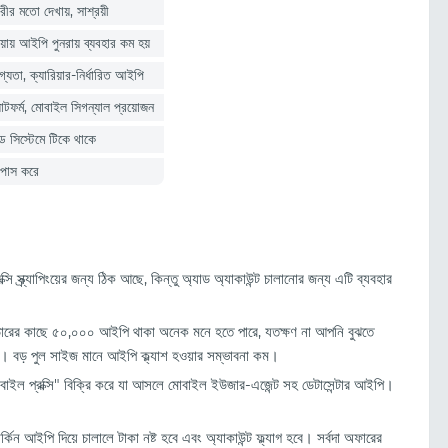
ারীর মতো দেখায়, সাশ্রয়ী
ায় আইপি পুনরায় ব্যবহার কম হয়
োগ্যতা, ক্যারিয়ার-নির্ধারিত আইপি
ল্যাটফর্ম, মোবাইল সিগন্যাল প্রয়োজন
রড সিস্টেমে টিকে থাকে
পাস করে
রক্সি স্ক্র্যাপিংয়ের জন্য ঠিক আছে, কিন্তু অ্যাড অ্যাকাউন্ট চালানোর জন্য এটি ব্যবহার
ভাইডারের কাছে ৫০,০০০ আইপি থাকা অনেক মনে হতে পারে, যতক্ষণ না আপনি বুঝতে
ন। বড় পুল সাইজ মানে আইপি ক্ল্যাশ হওয়ার সম্ভাবনা কম।
বাইল প্রক্সি" বিক্রি করে যা আসলে মোবাইল ইউজার-এজেন্ট সহ ডেটাসেন্টার আইপি।
্কিন আইপি দিয়ে চালালে টাকা নষ্ট হবে এবং অ্যাকাউন্ট ফ্ল্যাগ হবে। সর্বদা অফারের