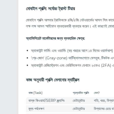
মোবাইল প্রক্সি: সর্বোচ্চ ট্রাস্ট টিয়ার
মোবাইল প্রক্সি আপনার ট্রাফিককে ৪জি/৫জি নেটওয়ার্কের আসল সিম কার্ডে
লক্ষ লক্ষ আসল স্মার্টফোন ব্যবহারকারী ব্যবহার করেন। এই কারণেই মোবা
অ্যাফিলিয়েট মার্কেটারদের জন্য ব্যবহারিক ক্ষেত্র:
অ্যাকাউন্ট ফার্মিং এবং ওয়ার্মিং (বড় খরচের আগে ১৪ দিনের ওয়ার্মআপ
'গ্রে-জোন' (Gray-zone) ভার্টিক্যালগুলোতে ফেসবুক, টিকটক এবং
অ্যাকাউন্ট রেজিস্ট্রেশন এবং ভেরিফিকেশন যেখানে ২এফএ (2FA) 
কাজ অনুযায়ী প্রক্সি মেলানোর ম্যাট্রিক্স
কাজ (Task)
প্রস্তাবিত প্রক্সি
কেন?
বাল্ক কিওয়ার্ড/SERP স্ক্র্যাপিং
ডেটাসেন্টার
গতি, খরচ, বিশ্বাস 
মূল্য পর্যবেক্ষণ
ডেটাসেন্টার
বিশ্বাসের চেয়ে ভ