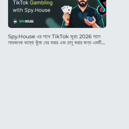
Spy.House এর সাথে TikTok জুয়া: 2026 সালে
২০২৬ সালে 
লাভজনক কম্বো খুঁজে বের করার এবং চালু করার জন্য একটি
এবং একজন 
সম্পূর্ণ নির্দেশিকা