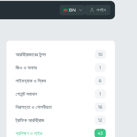
BN
লগইন
আরবিট্রাজারের টুলস
10
জিও ও অফার
1
লাইফহ্যাক ও স্কিম
6
পেমেন্ট সমাধান
1
নিরাপত্তা ও গোপনীয়তা
16
ট্রাফিক আরবিট্রাজ
12
প্রশিক্ষণ ও গাইড
43