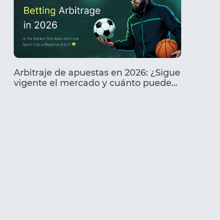
Arbitraje de apuestas en 2026: ¿Sigue
Análisi
vigente el mercado y cuánto puede
Caracte
ganar un principiante?
cómo l