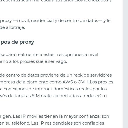
e proxy —móvil, residencial y de centro de datos— y le
e arbitraje.
ipos de proxy
separa realmente a estas tres opciones a nivel
no a los proxies suele ser vago.
 de centro de datos proviene de un rack de servidores
 empresa de alojamiento como AWS o OVH. Los proxies
 a conexiones de internet domésticas reales por los
ravés de tarjetas SIM reales conectadas a redes 4G o
Los mejores sorteos creativos de
2026: qué funciona ahora
igen. Las IP móviles tienen la mayor confianza: son
n su teléfono. Las IP residenciales son confiables