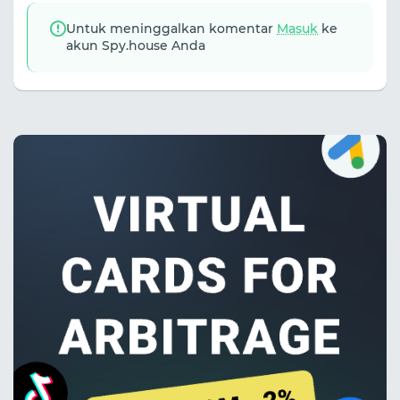
Untuk meninggalkan komentar
Masuk
ke
akun Spy.house Anda