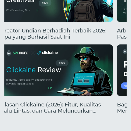
Kreator Undian Berhadiah Terbaik 2026:
Arbit
Apa yang Berhasil Saat Ini
Pasa
yang
Ulasan Clickaine (2026): Fitur, Kualitas
Baga
Lalu Lintas, dan Cara Meluncurkan
Mend
Kampanye