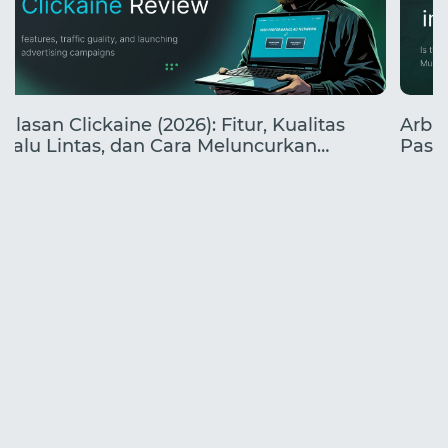
Ulasan Clickaine (2026): Fitur, Kualitas
Arbit
Lalu Lintas, dan Cara Meluncurkan
Pasa
Kampanye
yang