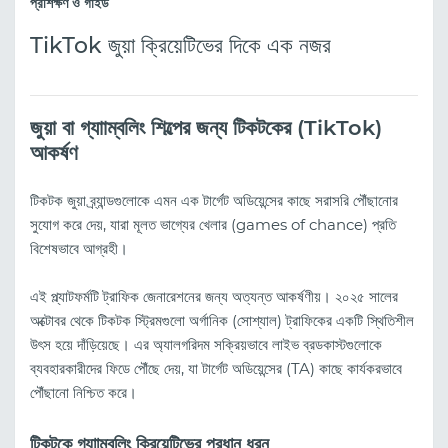
প্রশিক্ষণ ও গাইড
TikTok জুয়া ক্রিয়েটিভের দিকে এক নজর
জুয়া বা গ্যাাম্বলিং শিল্পের জন্য টিকটকের (TikTok)
আকর্ষণ
টিকটক জুয়া ব্র্যান্ডগুলোকে এমন এক টার্গেট অডিয়েন্সের কাছে সরাসরি পৌঁছানোর
সুযোগ করে দেয়, যারা মূলত ভাগ্যের খেলার (games of chance) প্রতি
বিশেষভাবে আগ্রহী।
এই প্ল্যাটফর্মটি ট্রাফিক জেনারেশনের জন্য অত্যন্ত আকর্ষণীয়। ২০২৫ সালের
অক্টোবর থেকে টিকটক স্ট্রিমগুলো অর্গানিক (সোশ্যাল) ট্রাফিকের একটি স্থিতিশীল
উৎস হয়ে দাঁড়িয়েছে। এর অ্যালগরিদম সক্রিয়ভাবে লাইভ ব্রডকাস্টগুলোকে
ব্যবহারকারীদের ফিডে পৌঁছে দেয়, যা টার্গেট অডিয়েন্সের (TA) কাছে কার্যকরভাবে
পৌঁছানো নিশ্চিত করে।
টিকটকে গ্যাাম্বলিং ক্রিয়েটিভের প্রধান ধরন