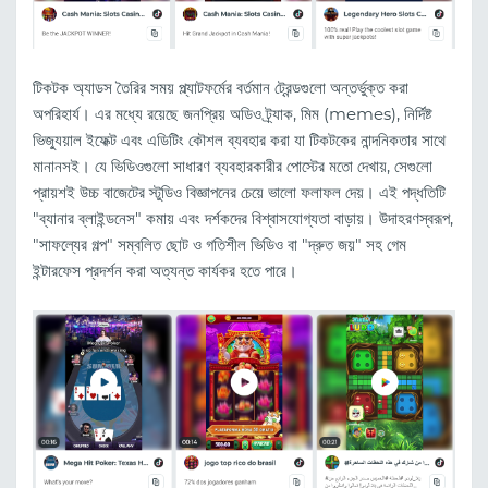
টিকটক অ্যাডস তৈরির সময় প্ল্যাটফর্মের বর্তমান ট্রেন্ডগুলো অন্তর্ভুক্ত করা
অপরিহার্য। এর মধ্যে রয়েছে জনপ্রিয় অডিও ট্র্যাক, মিম (memes), নির্দিষ্ট
ভিজ্যুয়াল ইফেক্ট এবং এডিটিং কৌশল ব্যবহার করা যা টিকটকের নান্দনিকতার সাথে
মানানসই। যে ভিডিওগুলো সাধারণ ব্যবহারকারীর পোস্টের মতো দেখায়, সেগুলো
প্রায়শই উচ্চ বাজেটের স্টুডিও বিজ্ঞাপনের চেয়ে ভালো ফলাফল দেয়। এই পদ্ধতিটি
"ব্যানার ব্লাইন্ডনেস" কমায় এবং দর্শকদের বিশ্বাসযোগ্যতা বাড়ায়। উদাহরণস্বরূপ,
"সাফল্যের গল্প" সম্বলিত ছোট ও গতিশীল ভিডিও বা "দ্রুত জয়" সহ গেম
ইন্টারফেস প্রদর্শন করা অত্যন্ত কার্যকর হতে পারে।