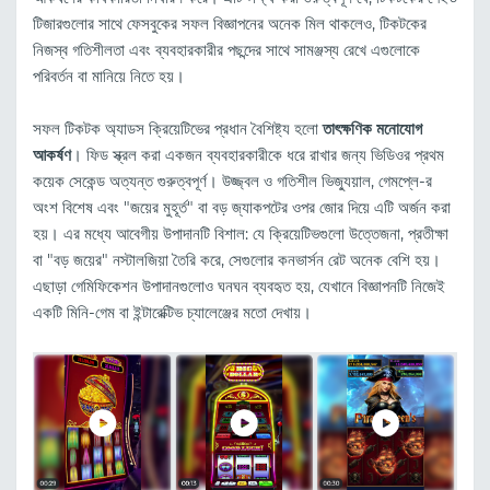
টিজারগুলোর সাথে ফেসবুকের সফল বিজ্ঞাপনের অনেক মিল থাকলেও, টিকটকের
নিজস্ব গতিশীলতা এবং ব্যবহারকারীর পছন্দের সাথে সামঞ্জস্য রেখে এগুলোকে
পরিবর্তন বা মানিয়ে নিতে হয়।
সফল টিকটক অ্যাডস ক্রিয়েটিভের প্রধান বৈশিষ্ট্য হলো
তাৎক্ষণিক মনোযোগ
আকর্ষণ
। ফিড স্ক্রল করা একজন ব্যবহারকারীকে ধরে রাখার জন্য ভিডিওর প্রথম
কয়েক সেকেন্ড অত্যন্ত গুরুত্বপূর্ণ। উজ্জ্বল ও গতিশীল ভিজ্যুয়াল, গেমপ্লে-র
অংশ বিশেষ এবং "জয়ের মুহূর্ত" বা বড় জ্যাকপটের ওপর জোর দিয়ে এটি অর্জন করা
হয়। এর মধ্যে আবেগীয় উপাদানটি বিশাল: যে ক্রিয়েটিভগুলো উত্তেজনা, প্রতীক্ষা
বা "বড় জয়ের" নস্টালজিয়া তৈরি করে, সেগুলোর কনভার্সন রেট অনেক বেশি হয়।
এছাড়া গেমিফিকেশন উপাদানগুলোও ঘনঘন ব্যবহৃত হয়, যেখানে বিজ্ঞাপনটি নিজেই
একটি মিনি-গেম বা ইন্টারেক্টিভ চ্যালেঞ্জের মতো দেখায়।