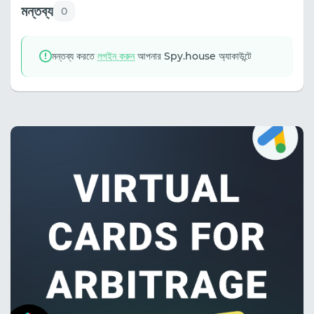
মন্তব্য
0
মন্তব্য করতে
লগইন করুন
আপনার Spy.house অ্যাকাউন্টে