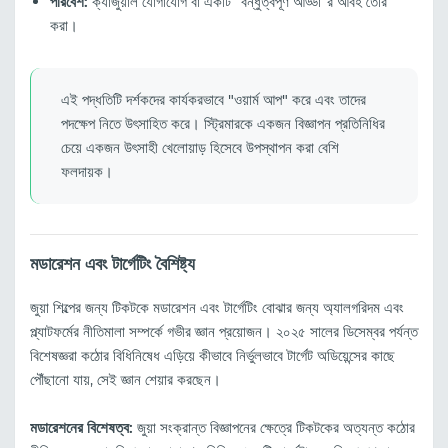
পরিবেশ:
ক্যাজুয়াল যোগাযোগ বা একটি "বন্ধুত্বপূর্ণ আড্ডা"র আবহ তৈরি
করা।
এই পদ্ধতিটি দর্শকদের কার্যকরভাবে "ওয়ার্ম আপ" করে এবং তাদের
পদক্ষেপ নিতে উৎসাহিত করে। স্ট্রিমারকে একজন বিজ্ঞাপন প্রতিনিধির
চেয়ে একজন উৎসাহী খেলোয়াড় হিসেবে উপস্থাপন করা বেশি
ফলদায়ক।
মডারেশন এবং টার্গেটিং বৈশিষ্ট্য
জুয়া শিল্পের জন্য টিকটকে মডারেশন এবং টার্গেটিং বোঝার জন্য অ্যালগরিদম এবং
প্ল্যাটফর্মের নীতিমালা সম্পর্কে গভীর জ্ঞান প্রয়োজন। ২০২৫ সালের ডিসেম্বর পর্যন্ত
বিশেষজ্ঞরা কঠোর বিধিনিষেধ এড়িয়ে কীভাবে নির্ভুলভাবে টার্গেট অডিয়েন্সের কাছে
পৌঁছানো যায়, সেই জ্ঞান শেয়ার করছেন।
মডারেশনের বিশেষত্ব:
জুয়া সংক্রান্ত বিজ্ঞাপনের ক্ষেত্রে টিকটকের অত্যন্ত কঠোর