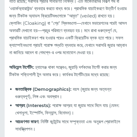
নীতি রয়েছে; সরাসরি প্রচার সাধারণত নিষিদ্ধ। এটি মার্কেটারদের বিকল্প পথ বা
'ওয়ার্কঅ্যারাউন্ড' ব্যবহার করতে বাধ্য করে। প্রাথমিক যাচাইকরণে উত্তীর্ণ হওয়ার
জন্য টিকটক অ্যাডস ক্রিয়েটিভগুলোকে "আবৃত" (veiled) রাখতে হয়।
ক্লোকিং (Cloaking) বা "গ্রে" স্কিমগুলো—যেখানে মডারেশনের পরেই আসল
অফারটি দেখানো হয়—প্রচুর পরিমাণে ব্যবহৃত হয়। মনে রাখা গুরুত্বপূর্ণ যে,
প্রাথমিক যাচাইকরণ পার হওয়ার পরেও একটি ক্রিয়েটিভ ব্লক হতে পারে। সফল
ক্যাম্পেইনগুলো প্রায়ই পরোক্ষ পদ্ধতি ব্যবহার করে, যেখানে সরাসরি জুয়ার আহ্বান
না জানিয়ে আবেগ বা গেমপ্লে-র ওপর মনোযোগ দেওয়া হয়।
অডিয়েন্স টার্গেটিং:
চ্যালেঞ্জ থাকা সত্ত্বেও, জুয়াড়ি দর্শকদের টার্গেট করার জন্য
টিকটক শক্তিশালী টুল অফার করে। কার্যকর টার্গেটিংয়ের মধ্যে রয়েছে:
জনতাত্ত্বিক (Demographics):
বয়স (জুয়ার জন্য অত্যন্ত
গুরুত্বপূর্ণ), লিঙ্গ এবং অবস্থান।
আগ্রহ (Interests):
পরোক্ষ আগ্রহ যা জুয়ার সাথে মিলে যায় (যেমন:
খেলাধুলা, ইস্পোর্টস, ফিন্যান্স, বিনোদন)।
আচরণগত কারণ:
নির্দিষ্ট কন্টেন্টের সাথে সম্পৃক্ততা এবং অনুরূপ প্রোফাইলে
সাবস্ক্রিপশন।