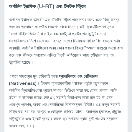
অর্গানিক ট্রাফিক (U-BT) এবং টিকটক স্ট্রিম
অর্গানিক ট্রাফিক আকর্ষণ এবং টিকটক স্ট্রিম পরিচালনার জন্য এমন কিছু অনন্য
পদ্ধতির প্রয়োজন যা পেইড বিজ্ঞাপন থেকে ভিন্ন। এই ক্রিয়েটিভগুলো মূলত
"ব্লগ-স্টাইল ভিডিও" বা লাইভ ব্রডকাস্ট, যা প্ল্যাটফর্মের কন্টেন্টের সাথে
স্বাভাবিকভাবে মিশে যেতে হয়। ২০২৫ সালের ডিসেম্বর পর্যন্ত বিশেষজ্ঞদের তথ্য
অনুযায়ী, অর্গানিক ট্রাফিকের জন্য কোন ধরনের ক্রিয়েটিভগুলো সবচেয়ে ভালো কাজ
করে এবং কীভাবে মডারেশন এড়িয়ে টার্গেট অডিয়েন্সের কাছে পৌঁছানো যায়, তা
উন্মোচিত হয়েছে।
এখানে সাফল্যের মূল চাবিকাঠি হলো
স্বাভাবিকতা এবং নেটিভনেস
(Nativeness)
। টিকটক ব্যবহারকারীরা "লাইভ" কন্টেন্ট পছন্দ করেন।
অর্গানিক ক্রিয়েটিভগুলো প্রায়ই সাধারণ ভিডিওর মতো হয়: যেমন কোনো "লাকি
উইন" বা ভাগ্যের জয়ের ছোট গল্প, সরাসরি বিজ্ঞাপনের মতো মনে হয় না এমন
গেমপ্লে প্রদর্শন, অথবা গেম মেকানিক্সের বিনোদনমূলক রিভিউ। এর লক্ষ্য সরাসরি
বিক্রি করা নয়, বরং আগ্রহ ও কৌতূহল জাগিয়ে তোলা। জনপ্রিয় চ্যালেঞ্জ, ট্রেন্ডিং
সাউন্ডট্র্যাক এবং ইফেক্ট ব্যবহার করলে অ্যালগরিদম দ্বারা বুস্ট পাওয়ার সম্ভাবনা
অনেক বেড়ে যায়।