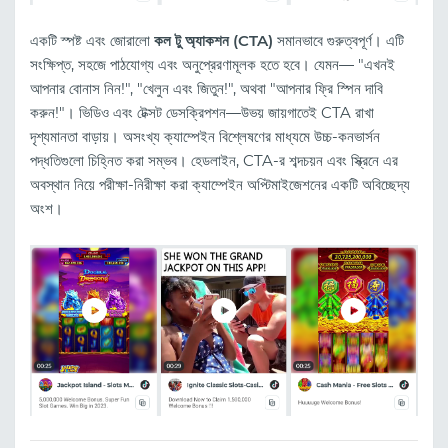
একটি স্পষ্ট এবং জোরালো
কল টু অ্যাকশন (CTA)
সমানভাবে গুরুত্বপূর্ণ। এটি
সংক্ষিপ্ত, সহজে পাঠযোগ্য এবং অনুপ্রেরণামূলক হতে হবে। যেমন— "এখনই
আপনার বোনাস নিন!", "খেলুন এবং জিতুন!", অথবা "আপনার ফ্রি স্পিন দাবি
করুন!"। ভিডিও এবং টেক্সট ডেসক্রিপশন—উভয় জায়গাতেই CTA রাখা
দৃশ্যমানতা বাড়ায়। অসংখ্য ক্যাম্পেইন বিশ্লেষণের মাধ্যমে উচ্চ-কনভার্সন
পদ্ধতিগুলো চিহ্নিত করা সম্ভব। হেডলাইন, CTA-র শব্দচয়ন এবং স্ক্রিনে এর
অবস্থান নিয়ে পরীক্ষা-নিরীক্ষা করা ক্যাম্পেইন অপ্টিমাইজেশনের একটি অবিচ্ছেদ্য
অংশ।