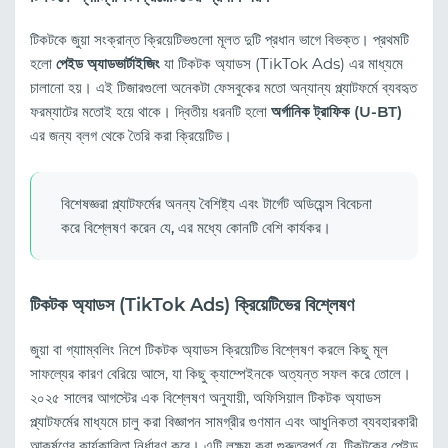
টিকটকে জুয়া সংক্রান্ত ক্রিয়েটিভগুলো মূলত দুটি প্রধান ভাগে বিভক্ত। প্রথমটি
হলো
পেইড অ্যাডভার্টাইজিং
যা টিকটক অ্যাডস (TikTok Ads) এর মাধ্যমে
চালানো হয়। এই টিজারগুলো অনেকটা ফেসবুকের মতো অন্যান্য প্ল্যাটফর্মে ব্যবহৃত
ফরম্যাটের মতোই হয়ে থাকে। দ্বিতীয় ধরনটি হলো
অর্গানিক ট্রাফিক (U-BT)
এর জন্য ব্লগ থেকে তৈরি করা ক্রিয়েটিভ।
বিশেষজ্ঞরা প্ল্যাটফর্মের অনন্য বৈশিষ্ট্য এবং টার্গেট অডিয়েন্স বিবেচনা
করে বিশ্লেষণ করেন যে, এর মধ্যে কোনটি বেশি কার্যকর।
টিকটক অ্যাডস (TikTok Ads) ক্রিয়েটিভের বিশ্লেষণ
জুয়া বা গ্যাাম্বলিং নিশে টিকটক অ্যাডস ক্রিয়েটিভ বিশ্লেষণ করলে কিছু মূল
সাফল্যের কারণ বেরিয়ে আসে, যা কিছু ক্যাম্পেইনকে অত্যন্ত সফল করে তোলে।
২০২৫ সালের আগস্টের এক বিশ্লেষণ অনুযায়ী, অফিসিয়াল টিকটক অ্যাডস
প্ল্যাটফর্মের মাধ্যমে চালু করা বিজ্ঞাপন সামগ্রীর গুণমান এবং আধুনিকতা ব্যবহারকারী
আকর্ষণের কার্যকারিতা নির্ধারণ করে। এটি লক্ষ্য করা গুরুত্বপূর্ণ যে, টিকটকের পেইড