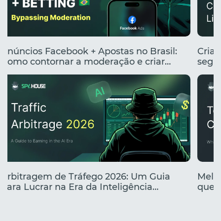
Anúncios Facebook + Apostas no Brasil:
Cria
Como contornar a moderação e criar
segme
anúncios clicáveis
renta
Arbitragem de Tráfego 2026: Um Guia
Melho
para Lucrar na Era da Inteligência
que e
Artificial