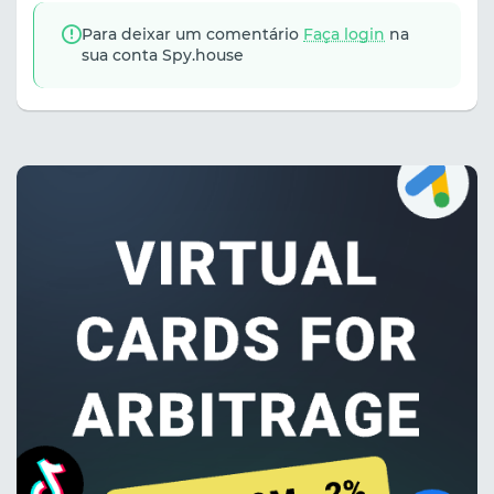
Para deixar um comentário
Faça login
na
sua conta Spy.house