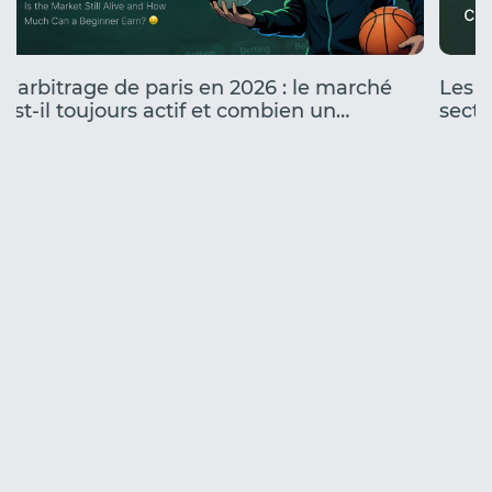
L’arbitrage de paris en 2026 : le marché
Les c
est-il toujours actif et combien un
secte
débutant peut-il gagner ?
fonct
fonc