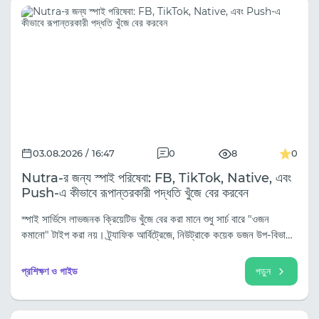
03.08.2026 / 16:47
0
8
0
Nutra-র জন্য স্পাই পরিষেবা: FB, TikTok, Native, এবং
Push-এ কীভাবে রূপান্তরকারী পদ্ধতি খুঁজে বের করবেন
স্পাই সার্ভিসে লাভজনক ক্রিয়েটিভ খুঁজে বের করা মানে শুধু সার্চ বারে "ওজন
কমানো" টাইপ করা নয়। ট্র্যাফিক আর্বিট্রেজে, নিউট্রাকে কয়েক ডজন উপ-বিভাগে
(ওজন কমানো, জয়েন্ট, হাইপারটেনশন, পুনর্যৌবন, প্রাপ্তবয়স্কদের নিউট্রা) ভাগ
করা হয়েছে, এবং ট্র্যাফিকের উৎসের উপর নির্ভর করে এর কৌশলগুলিতে ব্যাপক
প্রশিক্ষণ ও গাইড
পড়ুন
ভিন্নতা দেখা যায়।