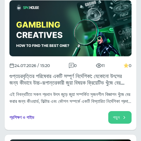
24.07.2026 / 15:20
0
11
0
গুপ্তচরবৃত্তির পরিষেবার একটি সম্পূর্ণ নির্দেশিকা: যেকোনো উৎসের
জন্য কীভাবে উচ্চ-রূপান্তরকারী জুয়া বিষয়ক ক্রিয়েটিভ খুঁজে বের
করবেন
এই নিবন্ধটিতে সকল প্রধান উৎস জুড়ে জুয়া সম্পর্কিত সৃজনশীল বিজ্ঞাপন খুঁজে বের
করার জন্য কীওয়ার্ড, ফিল্টার এবং কৌশল সম্পর্কে একটি বিস্তারিত নির্দেশিকা প্রদান
করা হয়েছে।
প্রশিক্ষণ ও গাইড
পড়ুন