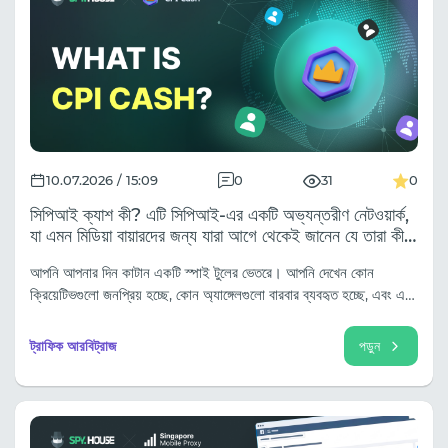
10.07.2026 / 15:09
0
31
0
সিপিআই ক্যাশ কী? এটি সিপিআই-এর একটি অভ্যন্তরীণ নেটওয়ার্ক,
যা এমন মিডিয়া বায়ারদের জন্য যারা আগে থেকেই জানেন যে তারা কী
প্রকাশ করতে চান।
আপনি আপনার দিন কাটান একটি স্পাই টুলের ভেতরে। আপনি দেখেন কোন
ক্রিয়েটিভগুলো জনপ্রিয় হচ্ছে, কোন অ্যাঙ্গেলগুলো বারবার ব্যবহৃত হচ্ছে, এবং এক
সপ্তাহে তিনটি ভিন্ন ভার্টিকাল জুড়ে কোন ল্যান্ডারগুলো দেখা যাচ্ছে। ট্যাবটি বন্ধ
করার আগেই আপনি সাধারণত ঠিক জেনে যান যে আপনি কী চালাতে চান।
ট্রাফিক আরবিট্রাজ
পড়ুন