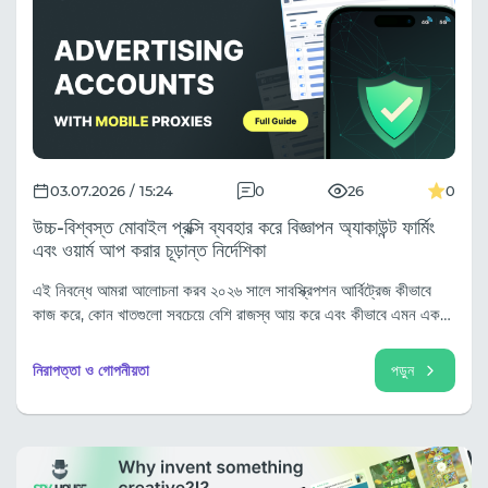
03.07.2026 / 15:24
0
26
0
উচ্চ-বিশ্বস্ত মোবাইল প্রক্সি ব্যবহার করে বিজ্ঞাপন অ্যাকাউন্ট ফার্মিং
এবং ওয়ার্ম আপ করার চূড়ান্ত নির্দেশিকা
এই নিবন্ধে আমরা আলোচনা করব ২০২৬ সালে সাবস্ক্রিপশন আর্বিট্রেজ কীভাবে
কাজ করে, কোন খাতগুলো সবচেয়ে বেশি রাজস্ব আয় করে এবং কীভাবে এমন একটি
ফানেল তৈরি করা যায় যা মাসের পর মাস ধরে গ্রাহক আকর্ষণ করতে সক্ষম হবে।
নিরাপত্তা ও গোপনীয়তা
পড়ুন