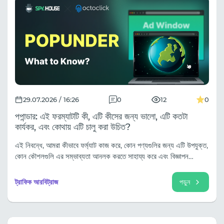
29.07.2026 / 16:26
0
12
0
পপান্ডার: এই ফরম্যাটটি কী, এটি কীসের জন্য ভালো, এটি কতটা
কার্যকর, এবং কোথায় এটি চালু করা উচিত?
এই নিবন্ধে, আমরা কীভাবে ফর্ম্যাট কাজ করে, কোন পণ্যগুলির জন্য এটি উপযুক্ত,
কোন কৌশলগুলি এর সম্ভাব্যতা আনলক করতে সাহায্য করে এবং বিজ্ঞাপন
প্রচারের ফলাফলগুলি কীভাবে মূল্যায়ন করা যায় তা অন্বেষণ করব৷
ট্রাফিক আরবিট্রাজ
পড়ুন