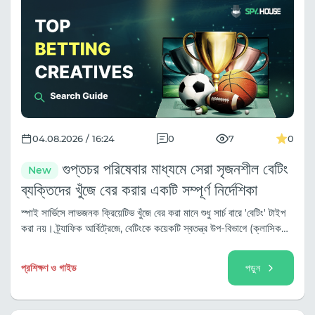
04.08.2026 / 16:24
0
7
0
গুপ্তচর পরিষেবার মাধ্যমে সেরা সৃজনশীল বেটিং
New
ব্যক্তিদের খুঁজে বের করার একটি সম্পূর্ণ নির্দেশিকা
স্পাই সার্ভিসে লাভজনক ক্রিয়েটিভ খুঁজে বের করা মানে শুধু সার্চ বারে 'বেটিং' টাইপ
করা নয়। ট্র্যাফিক আর্বিট্রেজে, বেটিংকে কয়েকটি স্বতন্ত্র উপ-বিভাগে (ক্লাসিক
স্পোর্টস, ইস্পোর্টস, টিপিং/প্রেডিকশন, টুর্নামেন্টের জন্য ইভেন্ট ট্র্যাফিক) ভাগ করা
হয়েছে, এবং ট্র্যাফিকের উৎসের উপর নির্ভর করে এর পদ্ধতিগুলো ব্যাপকভাবে ভিন্ন
প্রশিক্ষণ ও গাইড
পড়ুন
হয়।