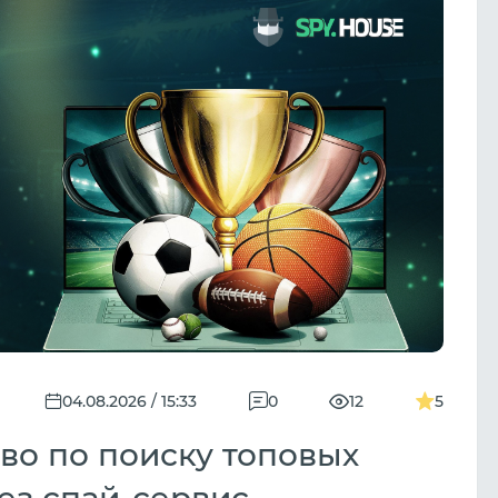
04.08.2026 / 15:33
0
12
5
во по поиску топовых
ез спай-сервис