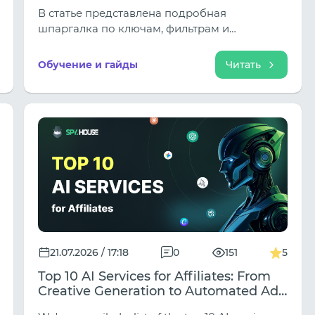
креативов под любые источники
В статье представлена подробная
трафика
шпаргалка по ключам, фильтрам и
техническим приемам для поиска дейтинг-
креативов под все ключевые источники.
Обучение и гайды
Читать
21.07.2026 / 17:18
0
151
5
Top 10 AI Services for Affiliates: From
Creative Generation to Automated Ad
Delivery