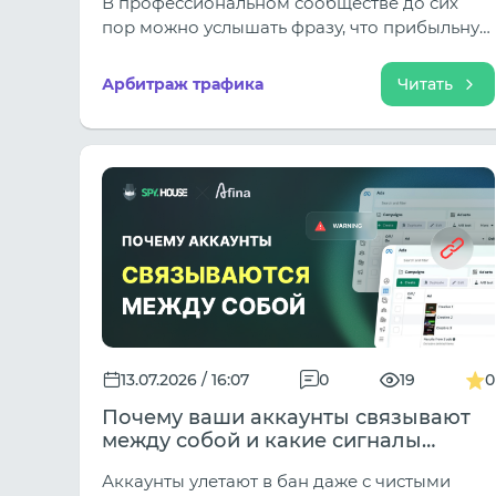
В профессиональном сообществе до сих
пор можно услышать фразу, что прибыльную
связку со временем «выжимают». В этом есть
доля правды, однако подобное объяснение
Арбитраж трафика
Читать
слишком упрощает процессы,
происходящие на рынке.
13.07.2026 / 16:07
0
19
0
Почему ваши аккаунты связывают
между собой и какие сигналы
упускает большинство сборок
Аккаунты улетают в бан даже с чистыми