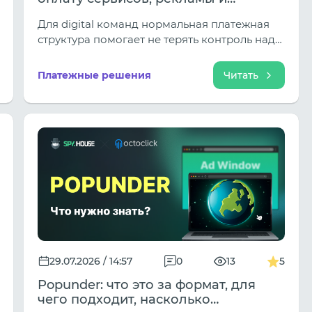
рабочих подписок
Для digital команд нормальная платежная
структура помогает не терять контроль над
бюджетом, разделять расходы по проектам
и не останавливать рабочие процессы из за
Платежные решения
Читать
проблем с одной картой.
29.07.2026 / 14:57
0
13
5
Popunder: что это за формат, для
чего подходит, насколько