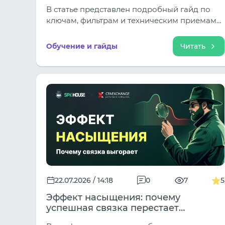
креативы под любой источник
В статье представлен подробный гайд по
ключам, фильтрам и техническим приемам
для поиска гемблинг-креативов под все
ключевые источники.
Обучение и гайды
Читать
22.07.2026 / 14:18
0
7
5
Эффект насыщения: почему
успешная связка перестает
приносить прибыль