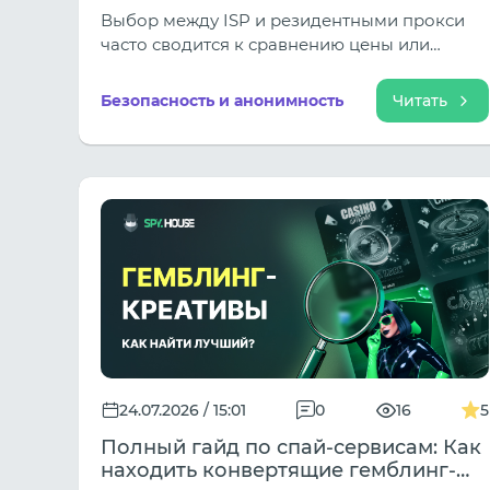
Выбор между ISP и резидентными прокси
часто сводится к сравнению цены или
скорости. Однако в арбитраже трафика
главный вопрос звучит иначе: какую
Безопасность и анонимность
Читать
конкретно задачу должен выполнить
прокси? Если вам нужен стабильный IP для
входа в рекламные кабинеты, работы в
антидетект-браузерах и долгосрочного
фарма аккаунтов — вам подойдут ISP
прокси. Если же задача состоит в
тестировании ГЕО, проверке воронок
конкурентов через Spy.House или сборе
данных, где важна локальная маскировка —
выбирайте резидентные сети.
24.07.2026 / 15:01
0
16
5
Полный гайд по спай-сервисам: Как
находить конвертящие гемблинг-