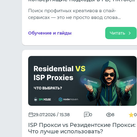
Native и Push
Поиск профитных креативов в спай-
сервисах — это не просто ввод слова
«похудение» в поисковую строку. В
арбитраже трафика нутра (Nutra) делится на
Обучение и гайды
Читать
десятки подниш (Похудение, Суставы,
Гипертония, Омоложение, Адалт-нутра), а
подходы кардинально различаются в
зависимости от источника трафика.
29.07.2026 / 15:38
0
8
0
ISP Прокси vs Резидентские Прокси:
Что лучше использовать?