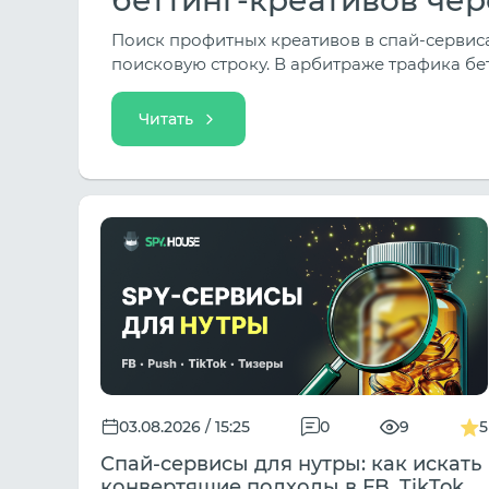
Поиск профитных креативов в спай-сервисах
поисковую строку. В арбитраже трафика бе
(Классический спорт, Киберспорт/Esports
трафик под турниры), а подходы кардиналь
Читать
трафика.
03.08.2026 / 15:25
0
9
5
Спай-сервисы для нутры: как искать
конвертящие подходы в FB, TikTok,