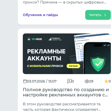
прокси? Причина — в скрытых цифровых
отпечатках (WebRTC, Canvas, шрифты), по
которым антифрод мгновенно связывает
Обучение и гайды
Читать
профили. Узнайте, как закрыть утечки,
правильно настроить мультиаккаунтинг с
помощью антидетект-браузера Afina и
надежно защитить свою ферму от массовых
блокировок (скидки до 30% внутри!).
03.07.2026 / 15:07
0
29
0
Полное руководство по созданию и
настройке рекламных аккаунтов с
использованием мобильных прокси
В этом руководстве рассматривается та
с высоким уровнем доверия.
часть, которая фактически определяет