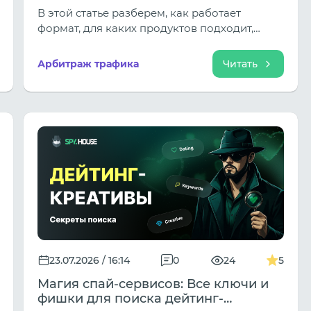
эффективен и где его запустить
В этой статье разберем, как работает
формат, для каких продуктов подходит,
какие стратегии помогают раскрыть его
потенциал и как оценивать результаты
Арбитраж трафика
Читать
рекламных кампаний.
23.07.2026 / 16:14
0
24
5
Магия спай-сервисов: Все ключи и
фишки для поиска дейтинг-