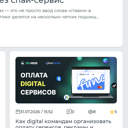
 — это не просто ввод слова «ставки» в
ттинг делится на несколько четких подниш
, Капперские подходы/Прогнозы, Событийный
но различаются в зависимости от источника
31.07.2026 / 15:52
0
8
5
Как digital командам организовать
оплату сервисов, рекламы и