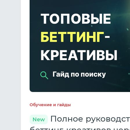
Обучение и гайды
Полное руководст
New
беттинг-креативов чер