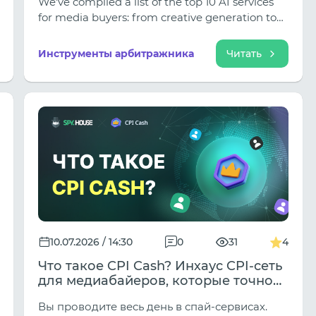
We've compiled a list of the top 10 AI services
for media buyers: from creative generation to
automated delivery. If you're just starting out in
media buying, this selection will help you save
Инструменты арбитражника
Читать
money on freelancers and start working like a
pro right away.
10.07.2026 / 14:30
0
31
4
Что такое CPI Cash? Инхаус CPI-сеть
для медиабайеров, которые точно
знают, что им нужно
Вы проводите весь день в спай-сервисах.