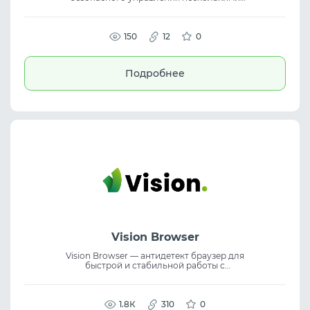
аккаунтами и масштабирования рабочих
процессов. Сервис поддерживает anti-
detect browser, browser profiles, RPA
automation, API integration и командную
150
12
0
работу с изолированными профилями.
Подробнее
Vision Browser
Vision Browser — антидетект браузер для
быстрой и стабильной работы с
несколькими аккаунтами и реальными
цифровыми отпечатками. Сервис
обеспечивает 99.997% аптайм, поддержку
UDP и гибкую командную работу, помогая
1.8К
310
0