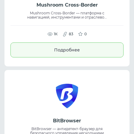
Mushroom Cross-Border
Mushroom Cross-Border — платформа с
навигацией, инструментами и отраслевой
информацией для международной
электронной коммерции. Помогает
находить полезные сервисы и решения
для eCommerce. Сервис объединяет
1К
83
0
каталоги, инструменты и актуальные
материалы в одном месте. Подходит для
cross-border eCommerce, поиска ресурсов
Подробнее
и развития онлайн-бизнеса.
BitBrowser
BitBrowser — антидетект-браузер для
безопасного управления несколькими