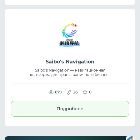
Saibo's Navigation
Saibo's Navigation — навигационная
платформа для трансграничного бизнеса,
объединяющая отраслевые ресурсы и
полезные сервисы. Помогает находить
актуальные инструменты и надёжных
партнёров для развития проектов.
679
26
0
Платформа предоставляет доступ к
отраслевой информации, рекомендациям
и каналам сотрудничества. Подходит для
Подробнее
специалистов в сфере eCommerce, affiliate
marketing и digital-бизнеса.