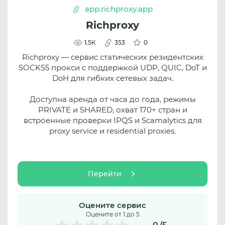
app.richproxy.app
Richproxy
1.5К
353
0
Richproxy — сервис статических резидентских
SOCKS5 прокси с поддержкой UDP, QUIC, DoT и
DoH для гибких сетевых задач.
Доступна аренда от часа до года, режимы
PRIVATE и SHARED, охват 170+ стран и
встроенные проверки IPQS и Scamalytics для
proxy service и residential proxies.
Перейти
Оцените сервис
Оцените от 1 до 5