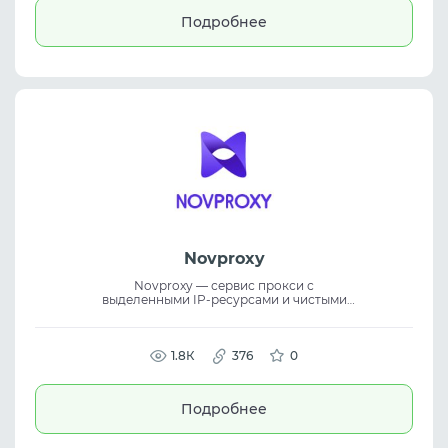
автоматизации. Каждый профиль
Подробнее
получает уникальную цифровую среду,
максимально приближенную к реальному
устройству, что повышает стабильность и
безопасность работы.
Novproxy
Novproxy — сервис прокси с
выделенными IP-ресурсами и чистыми
адресами для стабильной и
контролируемой работы. Платформа
предлагает free trials, unlimited traffic и
пакеты без временных ограничений,
1.8К
376
0
предоставляя proxy service с ресурсами из
195+ стран и регионов для
масштабируемых задач.
Подробнее