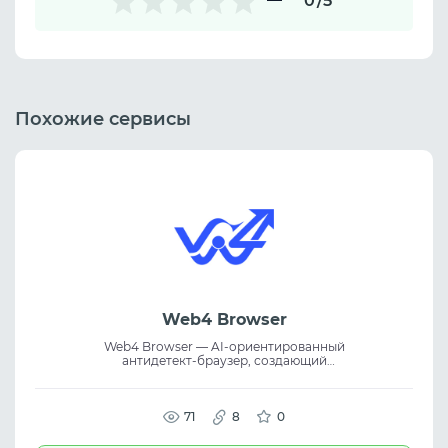
0
/5
Похожие сервисы
Web4 Browser
Web4 Browser — AI-ориентированный
антидетект-браузер, создающий
достоверные цифровые отпечатки на
основе поведения реальных устройств.
Платформа обеспечивает безопасную
работу с несколькими аккаунтами и их
71
8
0
надёжную изоляцию. Браузер подходит
для affiliate marketing, eCommerce, SMM и