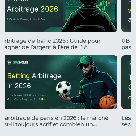
Arbitrage de trafic 2026 : Guide pour
UBT 
gagner de l’argent à l’ère de l’IA
passe
stress
L’arbitrage de paris en 2026 : le marché
Les c
est-il toujours actif et combien un
secte
débutant peut-il gagner ?
fonct