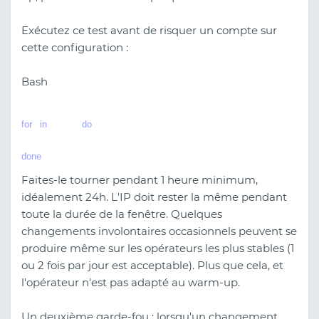
Exécutez ce test avant de risquer un compte sur
cette configuration :
Bash
for
 i 
in
 {1..60}; 
do
  curl --proxy http://user:
pass@proxy.example.com
:8080 https://ipinfo.io/
done
Faites-le tourner pendant 1 heure minimum,
idéalement 24h. L'IP doit rester la même pendant
toute la durée de la fenêtre. Quelques
changements involontaires occasionnels peuvent se
produire même sur les opérateurs les plus stables (1
ou 2 fois par jour est acceptable). Plus que cela, et
l'opérateur n'est pas adapté au warm-up.
Un deuxième garde-fou : lorsqu'un changement