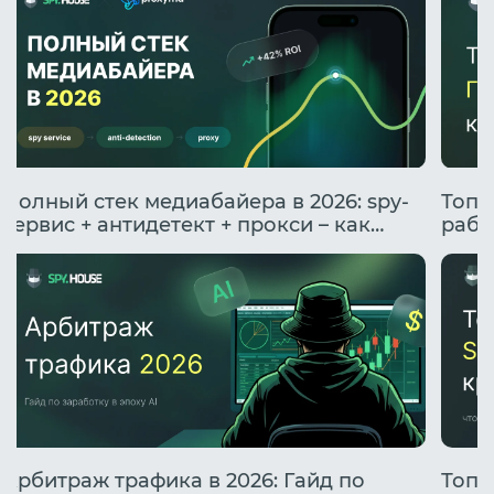
Полный стек медиабайера в 2026: spy-
Топо
сервис + антидетект + прокси – как
рабо
подружить инструменты
Арбитраж трафика в 2026: Гайд по
Топо