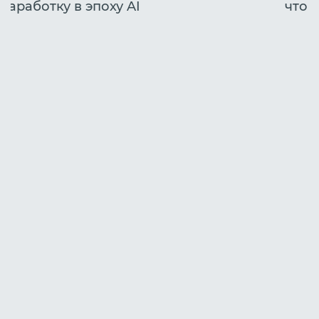
заработку в эпоху AI
что 