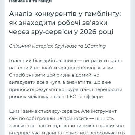
Навчання та гайди
Аналіз конкурентів у гемблінгу:
як знаходити робочі зв'язки
через spy-сервіси у 2026 році
Спільний матеріал SpyHouse та LGaming
Головний біль арбітражника — витратити гроші
на тести й не знайти жодної робочої зв'язки.
Спосіб знизити цей ризик відомий: не
вигадувати все з нуля, а вивчати те, що вже
приносить результат конкурентам, і переносити
робочу механіку на свої ГЕО та оффери.
Цим і займаються spy-сервіси. Але інструмент
сам по собі грошей не приносить — цінність
з'являється тільки тоді, коли ти вмієш правильно
інтерпретувати дані та грамотно застосовувати їх