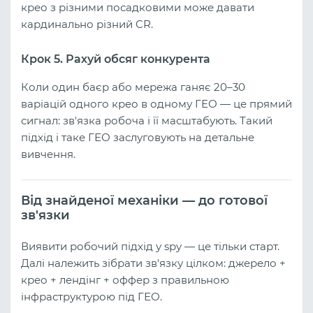
крео з різними посадковими може давати
кардинально різний CR.
Крок 5. Рахуй обсяг конкурента
Коли один баєр або мережа ганяє 20–30
варіацій одного крео в одному ГЕО — це прямий
сигнал: зв'язка робоча і її масштабують. Такий
підхід і таке ГЕО заслуговують на детальне
вивчення.
Від знайденої механіки — до готової
зв'язки
Виявити робочий підхід у spy — це тільки старт.
Далі належить зібрати зв'язку цілком: джерело +
крео + лендінг + оффер з правильною
інфраструктурою під ГЕО.