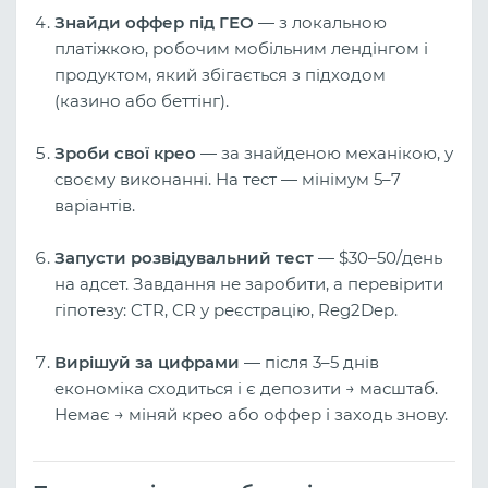
Знайди оффер під ГЕО
— з локальною
платіжкою, робочим мобільним лендінгом і
продуктом, який збігається з підходом
(казино або беттінг).
Зроби свої крео
— за знайденою механікою, у
своєму виконанні. На тест — мінімум 5–7
варіантів.
Запусти розвідувальний тест
— $30–50/день
на адсет. Завдання не заробити, а перевірити
гіпотезу: CTR, CR у реєстрацію, Reg2Dep.
Вирішуй за цифрами
— після 3–5 днів
економіка сходиться і є депозити → масштаб.
Немає → міняй крео або оффер і заходь знову.