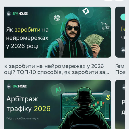
Як заробити на нейромережах у 2026
Гембл
році? ТОП-10 способів, як заробити за
Повн
допомогою ІІ.
проф