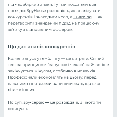
під час збірки зв'язки. Тут ми поєднали два
погляди: SpyHouse розповість, як аналізувати
конкурентів і знаходити крео, а
LGaming
— як
перетворити знайдений підхід на працюючу
зв'язку з відповідним оффером.
Що дає аналіз конкурентів
Кожен запуск у гемблінгу — це витрати. Сліпий
тест за принципом "запустив і чекаю" найчастіше
закінчується мінусом, особливо в новачків.
Професіонали економлять на цьому: перед
власними гіпотезами вони вивчають, що вже
літає в інших.
По суті, spy-сервіс — це розвіддані. З нього ти
витягуєш: