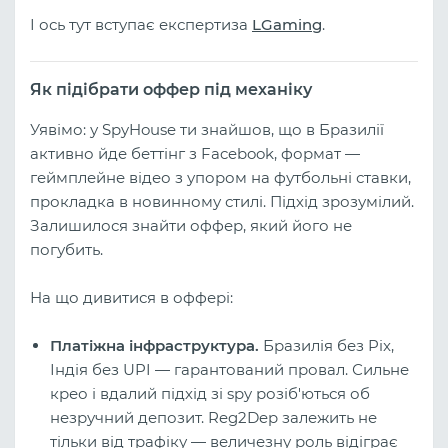
І ось тут вступає експертиза
LGaming
.
Як підібрати оффер під механіку
Уявімо: у SpyHouse ти знайшов, що в Бразилії
активно йде беттінг з Facebook, формат —
геймплейне відео з упором на футбольні ставки,
прокладка в новинному стилі. Підхід зрозумілий.
Залишилося знайти оффер, який його не
погубить.
На що дивитися в оффері:
Платіжна інфраструктура.
Бразилія без Pix,
Індія без UPI — гарантований провал. Сильне
крео і вдалий підхід зі spy розіб'ються об
незручний депозит. Reg2Dep залежить не
тільки від трафіку — величезну роль відіграє