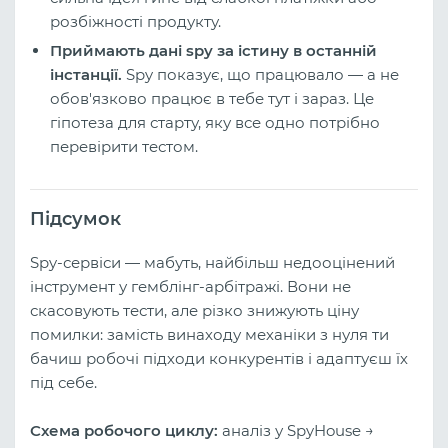
розбіжності продукту.
Приймають дані spy за істину в останній
інстанції.
Spy показує, що працювало — а не
обов'язково працює в тебе тут і зараз. Це
гіпотеза для старту, яку все одно потрібно
перевірити тестом.
Підсумок
Spy-сервіси — мабуть, найбільш недооцінений
інструмент у гемблінг-арбітражі. Вони не
скасовують тести, але різко знижують ціну
помилки: замість винаходу механіки з нуля ти
бачиш робочі підходи конкурентів і адаптуєш їх
під себе.
Схема робочого циклу:
аналіз у SpyHouse →