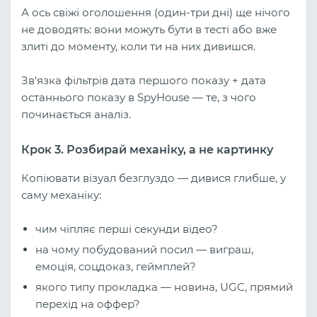
А ось свіжі оголошення (один-три дні) ще нічого
не доводять: вони можуть бути в тесті або вже
злиті до моменту, коли ти на них дивишся.
Зв'язка фільтрів дата першого показу + дата
останнього показу в SpyHouse — те, з чого
починається аналіз.
Крок 3. Розбирай механіку, а не картинку
Копіювати візуал безглуздо — дивися глибше, у
саму механіку:
чим чіпляє перші секунди відео?
на чому побудований посил — виграш,
емоція, соцдоказ, геймплей?
якого типу прокладка — новина, UGC, прямий
перехід на оффер?