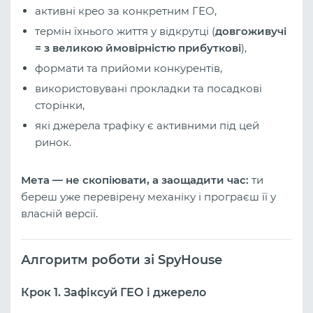
активні крео за конкретним ГЕО,
термін їхнього життя у відкрутці (
довгоживучі
= з великою ймовірністю прибуткові
),
формати та прийоми конкурентів,
використовувані прокладки та посадкові
сторінки,
які джерела трафіку є активними під цей
ринок.
Мета — не скопіювати, а заощадити час:
ти
береш уже перевірену механіку і програєш її у
власній версії.
Алгоритм роботи зі SpyHouse
Крок 1. Зафіксуй ГЕО і джерело