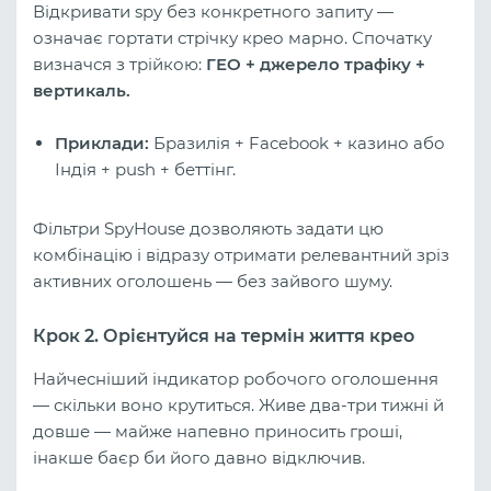
Відкривати spy без конкретного запиту —
означає гортати стрічку крео марно. Спочатку
визначся з трійкою:
ГЕО + джерело трафіку +
вертикаль.
Приклади:
Бразилія + Facebook + казино або
Індія + push + беттінг.
Фільтри SpyHouse дозволяють задати цю
комбінацію і відразу отримати релевантний зріз
активних оголошень — без зайвого шуму.
Крок 2. Орієнтуйся на термін життя крео
Найчесніший індикатор робочого оголошення
— скільки воно крутиться. Живе два-три тижні й
довше — майже напевно приносить гроші,
інакше баєр би його давно відключив.