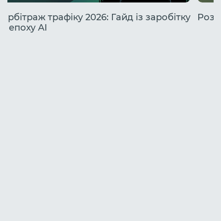
Арбітраж трафіку 2026: Гайд із заробітку
Розб
в епоху AI