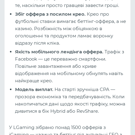
те, наскільки просто гравцеві завести гроші.
Збіг оффера з посилом крео.
Крео про
футбольні ставки вимагає беттінг-оффера, а не
казино. Розбіжність між обіцянкою в
оголошенні та продуктом ламає воронку
відразу після кліка.
Якість мобільного лендінга оффера.
Трафік з
Facebook — це переважно смартфони.
Повільне завантаження або криве
відображення на мобільному обнулять навіть
найкраще крео.
Модель виплат.
На старті зручніша CPA —
прозора економіка та передбачуваність. Коли
накопичаться дані щодо якості трафіку, можна
дивитися в бік Hybrid або RevShare.
У LGaming зібрано понад 1500 офферів з
iGaming — казино та беттінг під актуальні ГЕО з