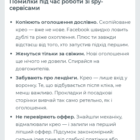
Помилки під час роботи зі spy-
сервісами
Копіюють оголошення дослівно.
Скопійоване
крео — вже не нове. Facebook швидко ловить
дублі та ріже охоплення. Плюс ти завжди
відстаєш від того, хто запустив підхід першим.
Женуться тільки за свіжим.
Нові оголошення
ще нічого не довели. Спирайся на
довгожителів.
Забувають про лендінги.
Крео — лише вхід у
воронку. Те, що відбувається після кліка, не
менш важливо. Прокладки й посадкові
сторінки вивчай так само ретельно, як і
оголошення.
Не перевіряють оффер.
Знайшли механіку,
відмалювали крео — і залили на перший
ліпший оффер. Підсумок закономірний:
сильна ідея гине від слабкої платіжки або