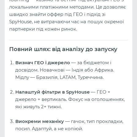
локальними платіжними методами. Це дозволяє
швидко знайти оффер під ГЕО і підхід зі
SpyHouse, не витрачаючи час на пошук окремої
партнерки під кожен ринок.
Повний шлях: від аналізу до запуску
Визнач ГЕО і джерело
— за бюджетом і
досвідом. Новачкові — Індія або Африка.
Мідлу — Бразилія, LATAM, Туреччина.
Налаштуй фільтри в SpyHouse
— ГЕО +
джерело + вертикаль. Фокус на оголошеннях,
які живуть 2+ тижні.
Виокреми механіку
— гачок, тип прокладки,
посил. Адаптуй, а не копіюй.