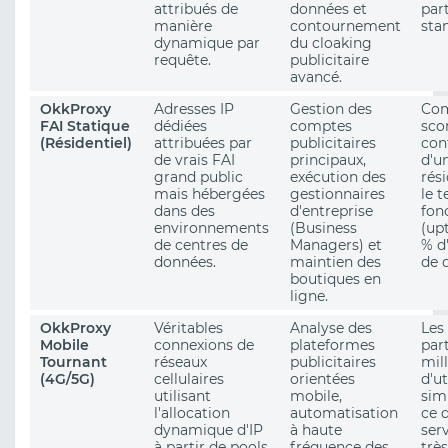
attribués de
données et
part
manière
contournement
sta
dynamique par
du cloaking
requête.
publicitaire
avancé.
OkkProxy
Adresses IP
Gestion des
Com
FAI Statique
dédiées
comptes
sco
(Résidentiel)
attribuées par
publicitaires
con
de vrais FAI
principaux,
d'u
grand public
exécution des
rés
mais hébergées
gestionnaires
le 
dans des
d'entreprise
fon
environnements
(Business
(up
de centres de
Managers) et
% d
données.
maintien des
de 
boutiques en
ligne.
OkkProxy
Véritables
Analyse des
Les
Mobile
connexions de
plateformes
par
Tournant
réseaux
publicitaires
mill
(4G/5G)
cellulaires
orientées
d'ut
utilisant
mobile,
sim
l'allocation
automatisation
ce q
dynamique d'IP
à haute
ser
à partir de pools
fréquence des
très