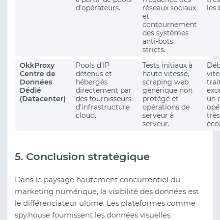
d'opérateurs.
réseaux sociaux
les 
et
contournement
des systèmes
anti-bots
stricts.
OkkProxy
Pools d'IP
Tests initiaux à
Déb
Centre de
détenus et
haute vitesse,
vit
Données
hébergés
scraping web
tra
Dédié
directement par
générique non
exc
(Datacenter)
des fournisseurs
protégé et
un 
d'infrastructure
opérations de
opé
cloud.
serveur à
très
serveur.
éco
5. Conclusion stratégique
Dans le paysage hautement concurrentiel du
marketing numérique, la visibilité des données est
le différenciateur ultime. Les plateformes comme
spy.house fournissent les données visuelles