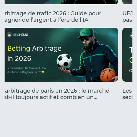
Arbitrage de trafic 2026 : Guide pour
UBT 
gagner de l’argent à l’ère de l’IA
passe
stress
L’arbitrage de paris en 2026 : le marché
Les c
est-il toujours actif et combien un
secte
débutant peut-il gagner ?
fonct
fonc