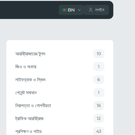
BN
লগইন
আরবিট্রাজারের টুলস
10
জিও ও অফার
1
লাইফহ্যাক ও স্কিম
6
পেমেন্ট সমাধান
1
নিরাপত্তা ও গোপনীয়তা
16
ট্রাফিক আরবিট্রাজ
12
প্রশিক্ষণ ও গাইড
43