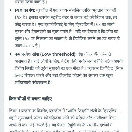
भरोसा किया जाता है।
PIX का पंथ:
ब्राजील में एक राज्य-संचालित त्वरित भुगतान प्रणाली
Pix है। इसका उपयोग स्ट्रीट वेंडर से लेकर बड़े कॉर्पोरेशन तक, हर
कोई करता है। एक ब्राजीलियाई के लिए क्रिएटिव में Pix का लोगो
सुरक्षा और ईमानदारी का मुख्य पर्याय है। यदि वह देखता है कि जीत को
तुरंत Pix पर निकाला जा सकता है, तो डिपॉजिट करने का डर गायब हो
जाता Junk है।
कम प्रवेश सीमा (Low threshold):
देश की आर्थिक स्थिति
असमान है। कई लोगों के लिए, बेटिंग सिर्फ मनोरंजन नहीं है, बल्कि अपनी
वित्तीय स्थिति को तुरंत सुधारने का एक मौका है। न्यूनतम डिपॉजिट (सिर्फ
5-10 रियाल) करने और बड़ा जैकपॉट जीतने का अवसर एक बहुत
शक्तिशाली प्रोत्साहन है।
किन चीज़ों से बचना चाहिए
टियर-1 बाजारों के विपरीत, ब्राजील में "अमीर जिंदगी" शैली के क्रिएटिव—
महंगी सुपरकार्स, डॉलर की गड्डियां, सोने की घड़ियां और आलीशान विला—
अच्छे से काम नहीं करते हैं। यह फेवला (झुग्गियों) के स्थानीय दर्शकों में
अस्वीकृति और फरेब की भावना पैदा करता है। ब्राजीलियाई उन आम लोगों