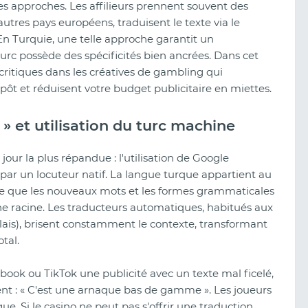
des approches. Les affilieurs prennent souvent des
utres pays européens, traduisent le texte via le
En Turquie, une telle approche garantit un
c possède des spécificités bien ancrées. Dans cet
s critiques dans les créatives de gambling qui
ôt et réduisent votre budget publicitaire en miettes.
» et utilisation du turc machine
e jour la plus répandue : l'utilisation de Google
par un locuteur natif. La langue turque appartient au
ie que les nouveaux mots et les formes grammaticales
 une racine. Les traducteurs automatiques, habitués aux
lais), brisent constamment le contexte, transformant
tal.
Avis sur Clickaine (2026) :
Fonctionnalités, qualité du trafic et
cebook ou TikTok une publicité avec un texte mal ficelé,
comment lancer des campagnes
nt : « C'est une arnaque bas de gamme ». Les joueurs
gue. Si le casino ne peut pas s'offrir une traduction