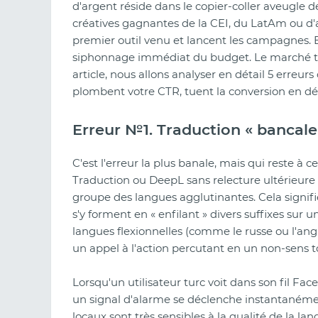
d'argent réside dans le copier-coller aveugle 
créatives gagnantes de la CEI, du LatAm ou d'a
premier outil venu et lancent les campagnes. 
siphonnage immédiat du budget. Le marché tur
article, nous allons analyser en détail 5 erreur
plombent votre CTR, tuent la conversion en dép
Erreur №1. Traduction « bancale 
C'est l'erreur la plus banale, mais qui reste à c
Traduction ou DeepL sans relecture ultérieure 
groupe des langues agglutinantes. Cela signif
s'y forment en « enfilant » divers suffixes sur
langues flexionnelles (comme le russe ou l'ang
un appel à l'action percutant en un non-sens to
Lorsqu'un utilisateur turc voit dans son fil Fa
un signal d'alarme se déclenche instantanéme
locaux sont très sensibles à la qualité de la lan