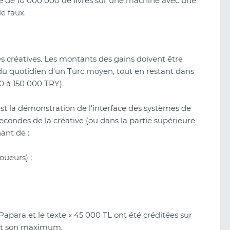
iste de 10 000 000 de livres sur une machine avec une
e faux.
les créatives. Les montants des gains doivent être
s du quotidien d'un Turc moyen, tout en restant dans
0 à 150 000 TRY).
st la démonstration de l'interface des systèmes de
econdes de la créative (ou dans la partie supérieure
ant de :
joueurs) ;
 Papara et le texte « 45 000 TL ont été créditées sur
int son maximum.