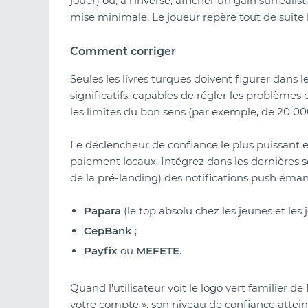
jouer) ou, à l'inverse, afficher un gain surréal
mise minimale. Le joueur repère tout de suite l
Comment corriger
Seules les livres turques doivent figurer dans 
significatifs, capables de régler les problème
les limites du bon sens (par exemple, de 20 00
Le déclencheur de confiance le plus puissant e
paiement locaux. Intégrez dans les dernières s
de la pré-landing) des notifications push éman
Papara
(le top absolu chez les jeunes et les 
CepBank
;
Payfix
ou
MEFETE
.
Quand l'utilisateur voit le logo vert familier de
votre compte », son niveau de confiance atte