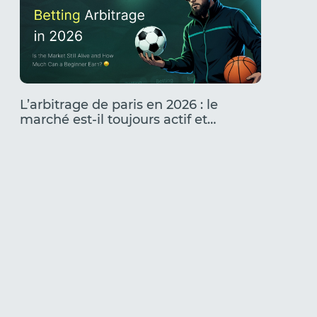
L’arbitrage de paris en 2026 : le
Les cré
marché est-il toujours actif et
secteur
combien un débutant peut-il
qui fon
gagner ?
foncti