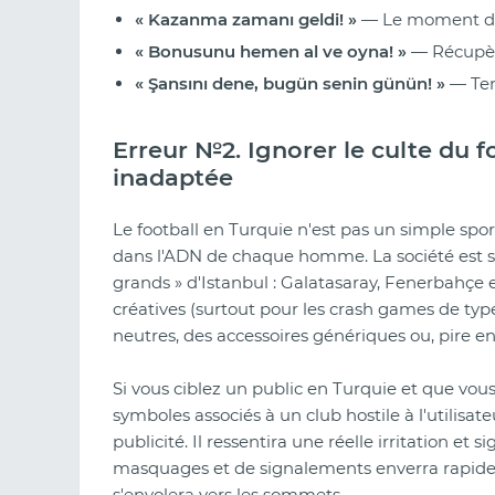
« Kazanma zamanı geldi! »
— Le moment de
« Bonusunu hemen al ve oyna! »
— Récupère
« Şansını dene, bugün senin günün! »
— Tent
Erreur №2. Ignorer le culte du f
inadaptée
Le football en Turquie n'est pas un simple spo
dans l'ADN de chaque homme. La société est str
grands » d'Istanbul : Galatasaray, Fenerbahçe et 
créatives (surtout pour les crash games de type
neutres, des accessoires génériques ou, pire en
Si vous ciblez un public en Turquie et que vous
symboles associés à un club hostile à l'utilisat
publicité. Il ressentira une réelle irritation et
masquages et de signalements enverra rapidem
s'envolera vers les sommets.