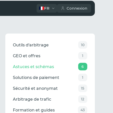
FR
Connexion
Outils d'arbitrage
10
GEO et offres
1
Astuces et schémas
6
Solutions de paiement
1
Sécurité et anonymat
15
Arbitrage de trafic
12
Formation et guides
43