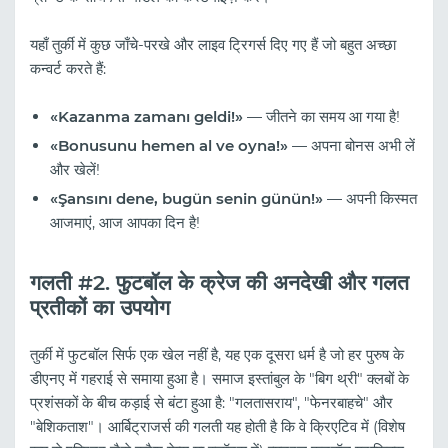
यहाँ तुर्की में कुछ जाँचे-परखे और लाइव ट्रिगर्स दिए गए हैं जो बहुत अच्छा
कन्वर्ट करते हैं:
«Kazanma zamanı geldi!»
— जीतने का समय आ गया है!
«Bonusunu hemen al ve oyna!»
— अपना बोनस अभी लें
और खेलें!
«Şansını dene, bugün senin günün!»
— अपनी किस्मत
आजमाएं, आज आपका दिन है!
गलती #2. फुटबॉल के क्रेज की अनदेखी और गलत
प्रतीकों का उपयोग
तुर्की में फुटबॉल सिर्फ एक खेल नहीं है, यह एक दूसरा धर्म है जो हर पुरुष के
डीएनए में गहराई से समाया हुआ है। समाज इस्तांबुल के "बिग थ्री" क्लबों के
प्रशंसकों के बीच कड़ाई से बंटा हुआ है: "गलतासराय", "फेनरबाहचे" और
"बेशिकताश"। आर्बिट्राजर्स की गलती यह होती है कि वे क्रिएटिव में (विशेष