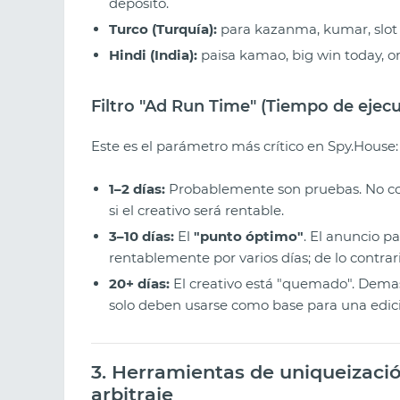
depósito.
Turco (Turquía):
para kazanma, kumar, slot 
Hindi (India):
paisa kamao, big win today, o
Filtro "Ad Run Time" (Tiempo de ejec
Este es el parámetro más crítico en Spy.House:
1–2 días:
Probablemente son pruebas. No co
si el creativo será rentable.
3–10 días:
El
"punto óptimo"
. El anuncio p
rentablemente por varios días; de lo contrar
20+ días:
El creativo está "quemado". Demasi
solo deben usarse como base para una edic
3. Herramientas de uniqueizació
arbitraje