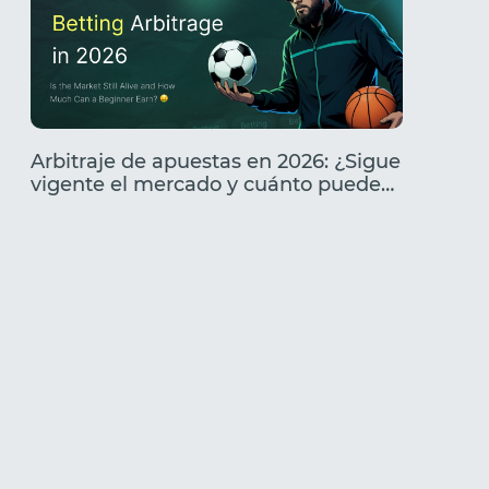
Arbitraje de apuestas en 2026: ¿Sigue
Análisi
vigente el mercado y cuánto puede
Caracte
ganar un principiante?
cómo l