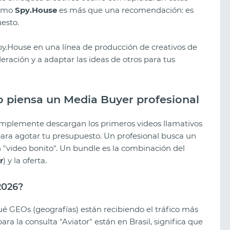
como
Spy.House
es más que una recomendación: es
esto.
y.House en una línea de producción de creativos de
ración y a adaptar las ideas de otros para tus
o piensa un Media Buyer profesional
implemente descargan los primeros videos llamativos
ara agotar tu presupuesto. Un profesional busca un
n "video bonito". Un bundle es la combinación del
r
) y la oferta.
Los mejores sorteos creativos de
2026?
2026: qué funciona ahora
é GEOs (geografías) están recibiendo el tráfico más
ara la consulta "Aviator" están en Brasil, significa que