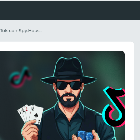
Apuestas en TikTok con Spy.House: Guía completa para encontrar y lanzar combinaciones rentables en 2026